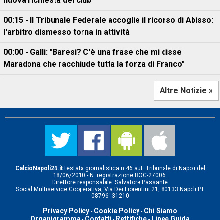
nuova richiesta del club
00:15 - Il Tribunale Federale accoglie il ricorso di Abisso:
l'arbitro dismesso torna in attività
00:00 - Galli: "Baresi? C'è una frase che mi disse
Maradona che racchiude tutta la forza di Franco"
Altre Notizie »
CalcioNapoli24.it
testata giornalistica n.46 aut. Tribunale di Napoli del
18/06/2010 - N. registrazione ROC-27006.
Direttore responsabile: Salvatore Passante
Social Multiservice Cooperativa, Via Dei Fiorentini 21, 80133 Napoli P.I.
08796131210
Privacy Policy
Cookie Policy
Chi Siamo
-
-
Organigramma
Contatti
Rettifiche
Linee Guida
-
-
-