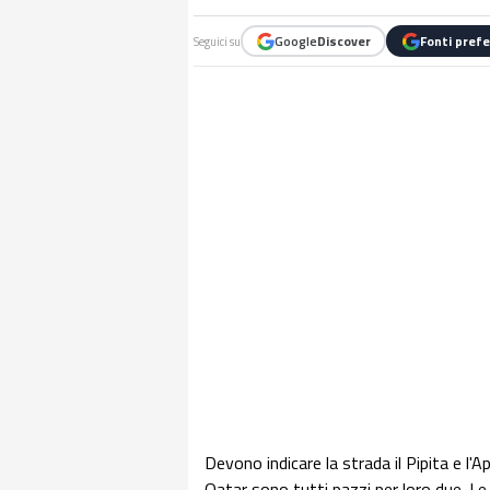
Google
Discover
Fonti prefe
Seguici su
Devono indicare la strada il Pipita e l
Qatar sono tutti pazzi per loro due. L