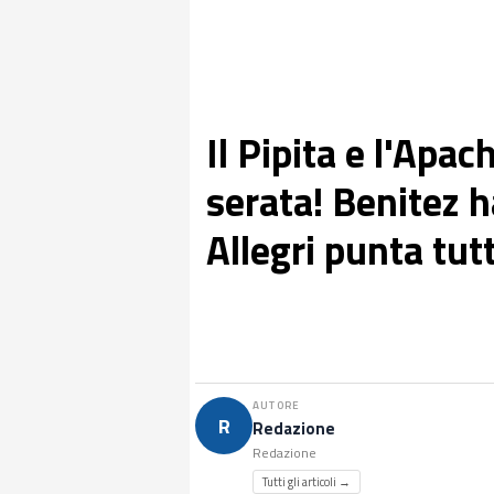
Il Pipita e l'Apac
serata! Benitez h
Allegri punta tut
AUTORE
R
Redazione
Redazione
Tutti gli articoli →