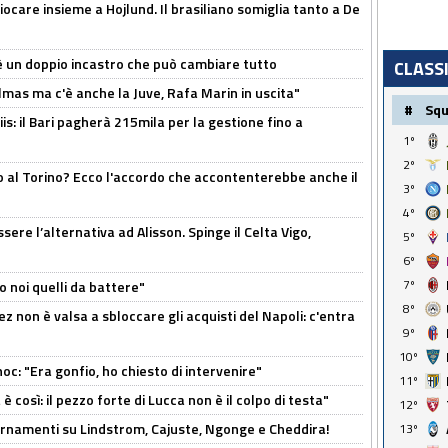
iocare insieme a Hojlund. Il brasiliano somiglia tanto a De
'è un doppio incastro che può cambiare tutto
CLASS
as ma c'è anche la Juve, Rafa Marin in uscita"
#
Sq
: il Bari pagherà 215mila per la gestione fino a
1º
2º
o al Torino? Ecco l'accordo che accontenterebbe anche il
3º
4º
re l’alternativa ad Alisson. Spinge il Celta Vigo,
5º
6º
7º
o noi quelli da battere"
8º
z non è valsa a sbloccare gli acquisti del Napoli: c'entra
9º
10º
c: "Era gonfio, ho chiesto di intervenire"
11º
così: il pezzo forte di Lucca non è il colpo di testa"
12º
iornamenti su Lindstrom, Cajuste, Ngonge e Cheddira!
13º