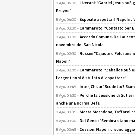
Liverani: "Gabriel Jesus può g
8 Ago, 04:30 -
Bruyne"
Esposito aspetta il Napoli: c
8 Ago, 04:00 -
Cammaroto: "Contatto per Elm
8 Ago, 03:30 -
Accordo Comune-De Laurentiis
8 Ago, 03:00 -
novembre del San Nicola
Rossin: "Cajuste e Folorunsh
8 Ago, 02:30 -
Napoli"
Cammaroto: "Zeballos può esse
8 Ago, 02:00 -
l’argentino si è stufato di aspettare"
Inter, Chivu: "Scudetto? Siam
8 Ago, 01:45 -
Perché la cessione di Gutierre
8 Ago, 01:30 -
anche una norma Uefa
Morte Maradona, Taffarel cho
8 Ago, 01:15 -
Del Genio: "Sembra stano ma è 
8 Ago, 01:00 -
Cessioni Napoli: ci sono agg
8 Ago, 00:45 -