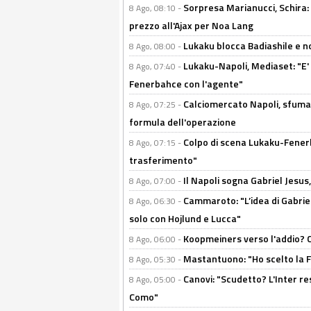
Sorpresa Marianucci, Schira: "
8 Ago, 08:10 -
prezzo all'Ajax per Noa Lang
Lukaku blocca Badiashile e no
8 Ago, 08:00 -
Lukaku-Napoli, Mediaset: "E' f
8 Ago, 07:40 -
Fenerbahce con l'agente"
Calciomercato Napoli, sfuma 
8 Ago, 07:25 -
formula dell'operazione
Colpo di scena Lukaku-Fenerba
8 Ago, 07:15 -
trasferimento"
Il Napoli sogna Gabriel Jesu
8 Ago, 07:00 -
Cammaroto: "L’idea di Gabrie
8 Ago, 06:30 -
solo con Hojlund e Lucca"
Koopmeiners verso l'addio? C'è
8 Ago, 06:00 -
Mastantuono: "Ho scelto la Fi
8 Ago, 05:30 -
Canovi: "Scudetto? L'Inter re
8 Ago, 05:00 -
Como"