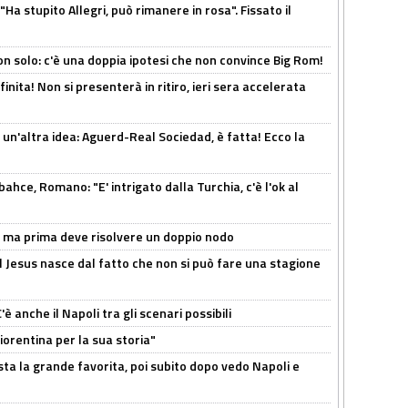
Ha stupito Allegri, può rimanere in rosa". Fissato il
n solo: c'è una doppia ipotesi che non convince Big Rom!
inita! Non si presenterà in ritiro, ieri sera accelerata
un'altra idea: Aguerd-Real Sociedad, è fatta! Ecco la
hce, Romano: "E' intrigato dalla Turchia, c'è l'ok al
s, ma prima deve risolvere un doppio nodo
l Jesus nasce dal fatto che non si può fare una stagione
 anche il Napoli tra gli scenari possibili
orentina per la sua storia"
sta la grande favorita, poi subito dopo vedo Napoli e