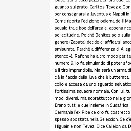
guanto sul prato. Carlitos Tevez e Go
per consegnarsi a Juventus e Napoli in 
Come riporta l'edizione odierna de Il M
squalo trale boe dell'area e, appena rice
sollecitudine. Poiché Benitez solo sulla
genere (Zapata) decide di affidarsi anc
smisurata. Perché a differenza di Alleg
stanco»), Rafone ha altro modo per ten
numero 9: lo fa simulando di poter sfo
e il tiro imprendibile. Ma sarà un'arma d
c'è la faccia della Juve che è butterata
collo e accesa da uno sguardo selvatico
fortissima squadra normale. Con lui, tu
modi diversi, ma soprattutto nelle gio
Erano tutti e due insieme in Sudafrica
Germania l'ex Pibe de oro fu costretto a l
spesso spostata nella Seleccion. Se c'è 
Higuain e non Tevez. Dice Callejon da Do