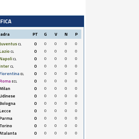
IFICA
uadra
PT
G
V
N
P
Juventus
0
0
0
0
0
CL
Lazio
0
0
0
0
0
CL
Napoli
0
0
0
0
0
CL
Inter
0
0
0
0
0
CL
Fiorentina
0
0
0
0
0
EL
Roma
0
0
0
0
0
ECL
Milan
0
0
0
0
0
Udinese
0
0
0
0
0
Bologna
0
0
0
0
0
Lecce
0
0
0
0
0
Parma
0
0
0
0
0
Torino
0
0
0
0
0
Atalanta
0
0
0
0
0