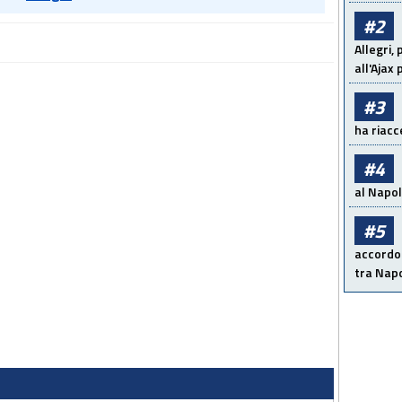
#2
Allegri,
all'Ajax
#3
ha riacce
#4
al Napoli
#5
accordo 
tra Napo