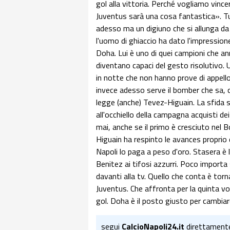
gol alla vittoria. Perché vogliamo vinc
Juventus sarà una cosa fantastica». Tu
adesso ma un digiuno che si allunga da 
l'uomo di ghiaccio ha dato l'impressione d
Doha. Lui è uno di quei campioni che an
diventano capaci del gesto risolutivo. 
in notte che non hanno prove di appello.
invece adesso serve il bomber che sa, ch
legge (anche) Tevez-Higuain. La sfida s
all'occhiello della campagna acquisti dei
mai, anche se il primo è cresciuto nel B
Higuain ha respinto le avances proprio 
Napoli lo paga a peso d'oro. Stasera è l
Benitez ai tifosi azzurri. Poco importa
davanti alla tv. Quello che conta è tor
Juventus. Che affronta per la quinta vo
gol. Doha è il posto giusto per cambiare
segui
CalcioNapoli24.it
direttament