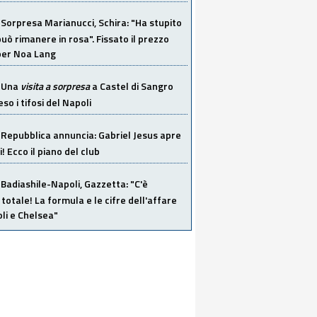
Sorpresa Marianucci, Schira: "Ha stupito
 può rimanere in rosa". Fissato il prezzo
 per Noa Lang
Una
visita a sorpresa
a Castel di Sangro
so i tifosi del Napoli
Repubblica annuncia: Gabriel Jesus apre
! Ecco il piano del club
Badiashile-Napoli, Gazzetta: "C'è
totale! La formula e le cifre dell'affare
li e Chelsea"