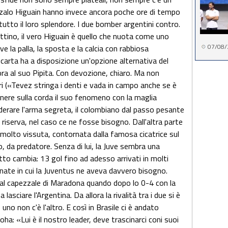
nzalo Higuain hanno invece ancora poche ore di tempo
tutto il loro splendore. I due bomber argentini contro.
attino, il vero Higuain è quello che nuota come uno
07/08/
ve la palla, la sposta e la calcia con rabbiosa
 carta ha a disposizione un'opzione alternativa del
ora al suo Pipita. Con devozione, chiaro. Ma non
ri («Tevez stringa i denti e vada in campo anche se è
ere sulla corda il suo fenomeno con la maglia
derare l'arma segreta, il colombiano dal passo pesante
i riserva, nel caso ce ne fosse bisogno. Dall'altra parte
, molto vissuta, contornata dalla famosa cicatrice sul
, da predatore. Senza di lui, la Juve sembra una
tto cambia: 13 gol fino ad adesso arrivati in molti
rnate in cui la Juventus ne aveva davvero bisogno.
, al capezzale di Maradona quando dopo lo 0-4 con la
asciare l'Argentina. Da allora la rivalità tra i due si è
uno non c'è l'altro. E così in Brasile ci è andato
ha: «Lui è il nostro leader, deve trascinarci coni suoi