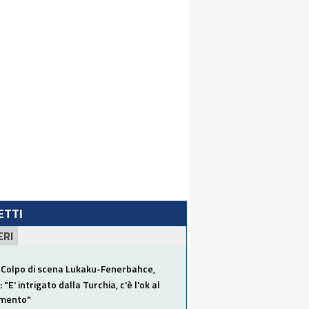
LETTI
ERI
Colpo di scena Lukaku-Fenerbahce,
"E' intrigato dalla Turchia, c'è l'ok al
imento"