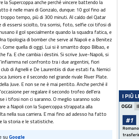
ere la Supercoppa anche perché vincere battendo la
tto è nelle mani di Gonzalo, dunque: 10 gol fino ad
troppo tempo, più di 300 minuti. Al caldo del Qatar
i essersi sciolto, tra sorrisi, foto, selfie coi tifosi di
nusano il gol specialmente quando la squadra fatica, e
Una tipologia di bomber che serve al Napoli e a Benitez
 Come quella di oggi. Lui si è smarrito dopo Bilbao, e
e fa. E che cambia i destini. Si scrive Juve-Napoli, si
'infiamma nel confronto tra i due argentini, fiori
 club di Agnelli e De Laurentiis di due estati fa. Nemici
oca Juniors e il secondo nel grande rivale River Plate.
della Juve. E non se ne è mai pentito. Anche perché il
'occasione per regalare il secondo trofeo dell'era
I PIÙ 
 se i tifosi non ci saranno. O meglio saranno solo
OGGI
I
nare a Napoli con la Supercoppa strappata alla
lta nella sua carriera. E mai fino ad adesso ha fatto
#1
 la storia e le statistiche.
Romano: 
trasfer
e su
Google