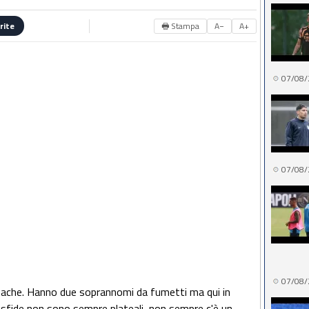
🖶 Stampa
A−
A+
rite
07/08/
07/08/
07/08/
'Apache. Hanno due soprannomi da fumetti ma qui in
e sfide non sono sempre plateali, non sempre c'è un