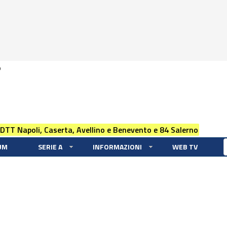
0
 DTT Napoli, Caserta, Avellino e Benevento e 84 Salerno
UM
SERIE A
INFORMAZIONI
WEB TV