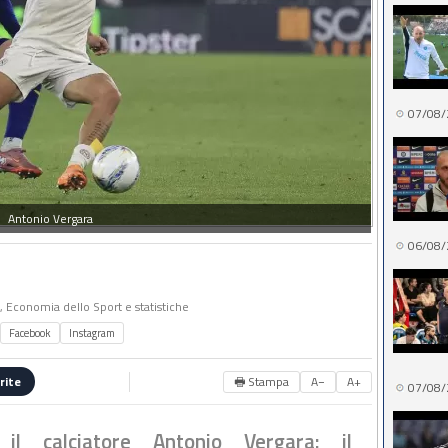
07/08/
Antonio Vergara
06/08/
o, Economia dello Sport e statistiche
Facebook
Instagram
🖶 Stampa
A−
A+
rite
07/08/
il calciatore Antonio Vergara: il