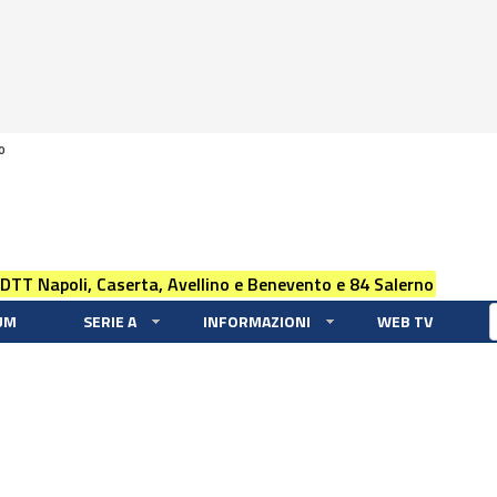
0
 DTT Napoli, Caserta, Avellino e Benevento e 84 Salerno
UM
SERIE A
INFORMAZIONI
WEB TV