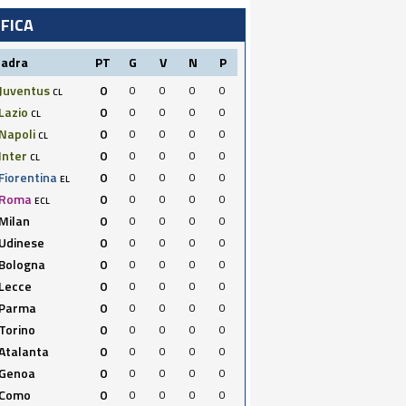
IFICA
uadra
PT
G
V
N
P
Juventus
0
0
0
0
0
CL
Lazio
0
0
0
0
0
CL
Napoli
0
0
0
0
0
CL
Inter
0
0
0
0
0
CL
Fiorentina
0
0
0
0
0
EL
Roma
0
0
0
0
0
ECL
Milan
0
0
0
0
0
Udinese
0
0
0
0
0
Bologna
0
0
0
0
0
Lecce
0
0
0
0
0
Parma
0
0
0
0
0
Torino
0
0
0
0
0
Atalanta
0
0
0
0
0
Genoa
0
0
0
0
0
Como
0
0
0
0
0