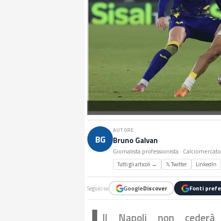
AUTORE
BG
Bruno Galvan
Giornalista professionista · Calciomercat
Tutti gli articoli →
𝕏 Twitter
LinkedIn
Google
Discover
Fonti prefe
Seguici su
Il Napoli non cederà 