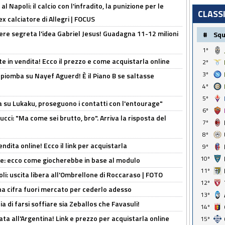
 Napoli: il calcio con l'infradito, la punizione per le
CLASS
ex calciatore di Allegri | FOCUS
nere segreta l'idea Gabriel Jesus! Guadagna 11-12 milioni
#
Sq
1º
e in vendita! Ecco il prezzo e come acquistarla online
2º
3º
li piomba su Nayef Aguerd! È il Piano B se saltasse
4º
5º
a su Lukaku, proseguono i contatti con l'entourage"
6º
cci: "Ma come sei brutto, bro". Arriva la risposta del
7º
8º
ndita online! Ecco il link per acquistarla
9º
10º
yne: ecco come giocherebbe in base al modulo
11º
oli: uscita libera all'Ombrellone di Roccaraso | FOTO
12º
una cifra fuori mercato per cederlo adesso
13º
ia di farsi soffiare sia Zeballos che Favasuli!
14º
ta all'Argentina! Link e prezzo per acquistarla online
15º