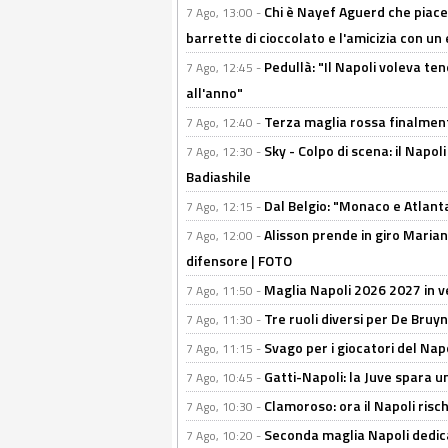
Chi è Nayef Aguerd che piace al
7 Ago, 13:00 -
barrette di cioccolato e l'amicizia con un 
Pedullà: "Il Napoli voleva te
7 Ago, 12:45 -
all'anno"
Terza maglia rossa finalment
7 Ago, 12:40 -
Sky - Colpo di scena: il Napo
7 Ago, 12:30 -
Badiashile
Dal Belgio: "Monaco e Atlant
7 Ago, 12:15 -
Alisson prende in giro Marianu
7 Ago, 12:00 -
difensore | FOTO
Maglia Napoli 2026 2027 in ve
7 Ago, 11:50 -
Tre ruoli diversi per De Bru
7 Ago, 11:30 -
Svago per i giocatori del Nap
7 Ago, 11:15 -
Gatti-Napoli: la Juve spara 
7 Ago, 10:45 -
Clamoroso: ora il Napoli risch
7 Ago, 10:30 -
Seconda maglia Napoli dedica
7 Ago, 10:20 -