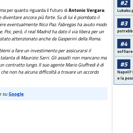
#2
oma
per quanto riguarda il futuro di
Antonio Vergara
:
Lukaku p
 diventare ancora più forte. Su di lui è piombato il
#3
uire eventualmente Nico Paz. Fabregas ha avuto modo
potrebbe
 Poi, però, il real Madrid ha dato il via libera per un
è stato attenzionato anche da Gasperini della Roma.
#4
lemi a fare un investimento per assicurarsi il
soffiare
’Atalanta di Maurizio Sarri. Gli assalti non mancano ma
#5
un contratto lungo. Il suo agente Mario Giuffredi è di
 che non ha alcuna difficoltà a trovare un accordo
Napoli? 
e la pos
e su
Google