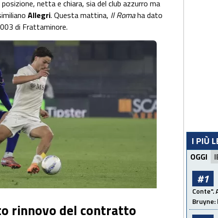
posizione, netta e chiara, sia del club azzurro ma
similiano
Allegri
. Questa mattina,
Il Roma
ha dato
 2003 di Frattaminore.
I PIÙ 
OGGI
I
#1
Conte". 
Bruyne: 
o rinnovo del contratto