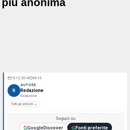
più anonima
15.12.2014
09:10
AUTORE
Redazione
R
Redazione
Tutti gli articoli →
Seguici su
Google
Discover
Fonti preferite