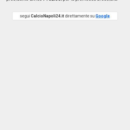
segui
CalcioNapoli24.it
direttamente su
Google