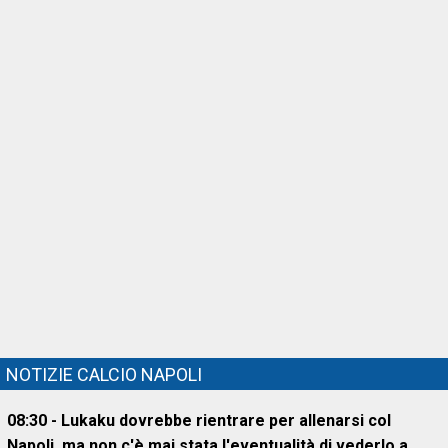
NOTIZIE CALCIO NAPOLI
08:30 - Lukaku dovrebbe rientrare per allenarsi col
Napoli, ma non c'è mai stata l'eventualità di vederlo a