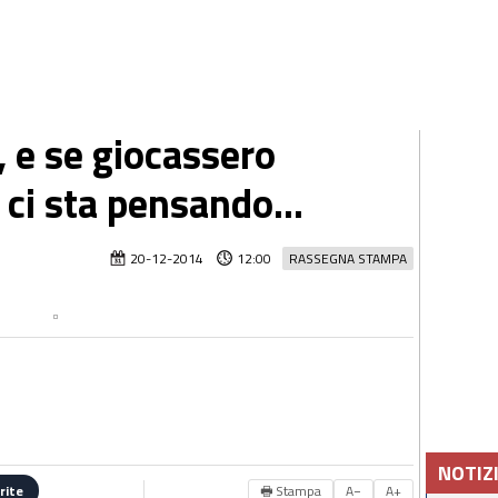
, e se giocassero
ci sta pensando...
20-12-2014
12:00
RASSEGNA STAMPA
NOTIZ
🖶 Stampa
A−
A+
rite