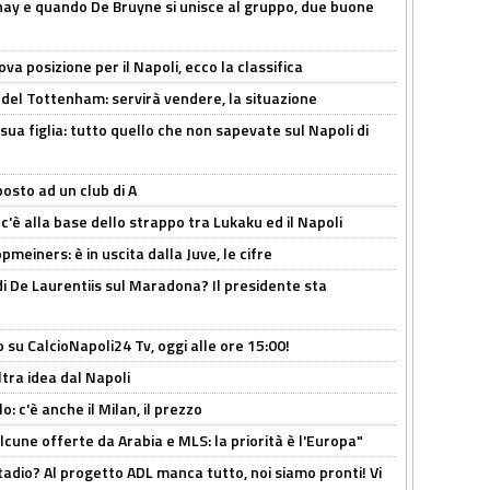
nay e quando De Bruyne si unisce al gruppo, due buone
a posizione per il Napoli, ecco la classifica
 del Tottenham: servirà vendere, la situazione
sua figlia: tutto quello che non sapevate sul Napoli di
osto ad un club di A
 c'è alla base dello strappo tra Lukaku ed il Napoli
meiners: è in uscita dalla Juve, le cifre
i De Laurentiis sul Maradona? Il presidente sta
o su CalcioNapoli24 Tv, oggi alle ore 15:00!
ltra idea dal Napoli
: c'è anche il Milan, il prezzo
alcune offerte da Arabia e MLS: la priorità è l'Europa"
adio? Al progetto ADL manca tutto, noi siamo pronti! Vi