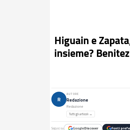
Higuain e Zapata
insieme? Benitez 
AUTORE
R
Redazione
Redazione
Tutti gli articoli →
Google
Discover
Fonti prefe
Seguici su