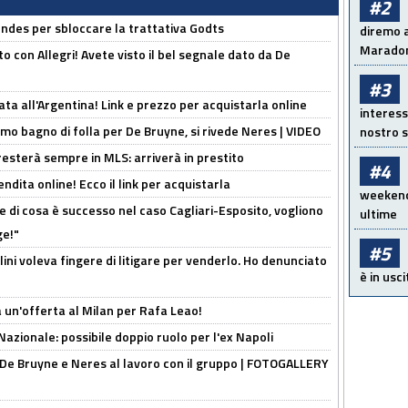
#2
ndes per sbloccare la trattativa Godts
diremo a
Maradon
o con Allegri! Avete visto il bel segnale dato da De
#3
ta all'Argentina! Link e prezzo per acquistarla online
interess
rimo bagno di folla per De Bruyne, si rivede Neres | VIDEO
nostro s
sterà sempre in MLS: arriverà in prestito
#4
ndita online! Ecco il link per acquistarla
weekend!
 di cosa è successo nel caso Cagliari-Esposito, vogliono
ultime
ge!"
#5
lini voleva fingere di litigare per venderlo. Ho denunciato
è in usci
 un'offerta al Milan per Rafa Leao!
Nazionale: possibile doppio ruolo per l'ex Napoli
 De Bruyne e Neres al lavoro con il gruppo | FOTOGALLERY