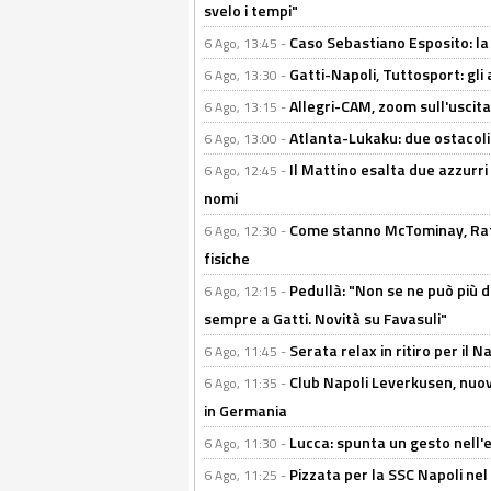
svelo i tempi"
Caso Sebastiano Esposito: la v
6 Ago, 13:45 -
Gatti-Napoli, Tuttosport: gli
6 Ago, 13:30 -
Allegri-CAM, zoom sull'uscit
6 Ago, 13:15 -
Atlanta-Lukaku: due ostacoli
6 Ago, 13:00 -
Il Mattino esalta due azzurri 
6 Ago, 12:45 -
nomi
Come stanno McTominay, Rafa 
6 Ago, 12:30 -
fisiche
Pedullà: "Non se ne può più de
6 Ago, 12:15 -
sempre a Gatti. Novità su Favasuli"
Serata relax in ritiro per il N
6 Ago, 11:45 -
Club Napoli Leverkusen, nuovo
6 Ago, 11:35 -
in Germania
Lucca: spunta un gesto nell'
6 Ago, 11:30 -
Pizzata per la SSC Napoli nel 
6 Ago, 11:25 -