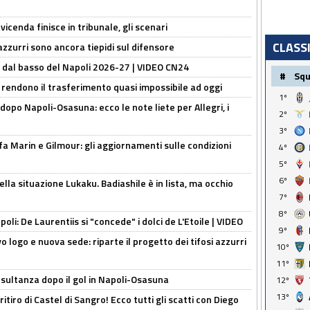
icenda finisce in tribunale, gli scenari
CLASS
 azzurri sono ancora tiepidi sul difensore
a dal basso del Napoli 2026-27 | VIDEO CN24
#
Sq
 rendono il trasferimento quasi impossibile ad oggi
1º
dopo Napoli-Osasuna: ecco le note liete per Allegri, i
2º
3º
Marin e Gilmour: gli aggiornamenti sulle condizioni
4º
5º
6º
lla situazione Lukaku. Badiashile è in lista, ma occhio
7º
8º
apoli: De Laurentiis si "concede" i dolci de L'Etoile | VIDEO
9º
 logo e nuova sede: riparte il progetto dei tifosi azzurri
10º
11º
esultanza dopo il gol in Napoli-Osasuna
12º
13º
ritiro di Castel di Sangro! Ecco tutti gli scatti con Diego