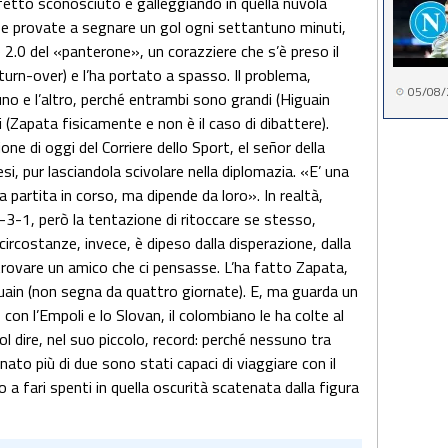
fetto sconosciuto e galleggiando in quella nuvola
i e provate a segnare un gol ogni settantuno minuti,
2.0 del «panterone», un corazziere che s’è preso il
l turn-over) e l’ha portato a spasso. Il problema,
05/08/
uno e l’altro, perché entrambi sono grandi (Higuain
 (Zapata fisicamente e non è il caso di dibattere).
e di oggi del Corriere dello Sport, el señor della
si, pur lasciandola scivolare nella diplomazia. «E’ una
a partita in corso, ma dipende da loro». In realtà,
-3-1, però la tentazione di ritoccare se stesso,
 circostanze, invece, è dipeso dalla disperazione, dalla
e trovare un amico che ci pensasse. L’ha fatto Zapata,
guain (non segna da quattro giornate). E, ma guarda un
 con l’Empoli e lo Slovan, il colombiano le ha colte al
l dire, nel suo piccolo, record: perché nessuno tra
ato più di due sono stati capaci di viaggiare con il
 a fari spenti in quella oscurità scatenata dalla figura