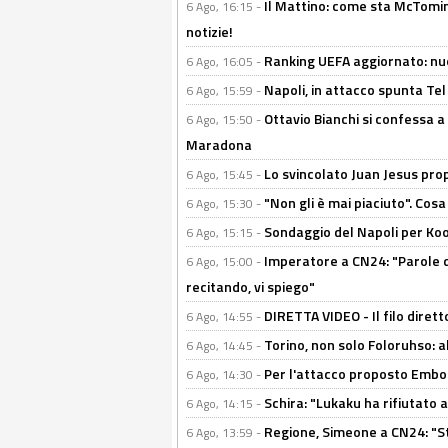
Il Mattino: come sta McTomi
6 Ago, 16:15 -
notizie!
Ranking UEFA aggiornato: nuov
6 Ago, 16:05 -
Napoli, in attacco spunta Tel
6 Ago, 15:59 -
Ottavio Bianchi si confessa a 
6 Ago, 15:50 -
Maradona
Lo svincolato Juan Jesus prop
6 Ago, 15:45 -
"Non gli è mai piaciuto". Cosa
6 Ago, 15:30 -
Sondaggio del Napoli per Koop
6 Ago, 15:15 -
Imperatore a CN24: "Parole d
6 Ago, 15:00 -
recitando, vi spiego"
DIRETTA VIDEO - Il filo dirett
6 Ago, 14:55 -
Torino, non solo Foloruhso: a
6 Ago, 14:45 -
Per l'attacco proposto Embolo
6 Ago, 14:30 -
Schira: "Lukaku ha rifiutato 
6 Ago, 14:15 -
Regione, Simeone a CN24: "St
6 Ago, 13:59 -