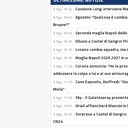
Cassione Lang: interviene Me
6 Ago, 18:54 -
Agostini: "Qualcosa è cambiat
6 Ago, 18:45 -
Bruyne?"
Seconda maglia Napoli dedica
6 Ago, 18:40 -
Diluvio a Castel di Sangro! P
6 Ago, 18:30 -
Lozano cambia squadra, ma re
6 Ago, 18:10 -
Maglia Napoli 2026 2027 in ve
6 Ago, 18:10 -
Corona annuncia: "Ho le prove
6 Ago, 17:20 -
addossare la colpa a lui e al suo entoura
Caso Esposito, Giuffredi: "Giu
6 Ago, 17:10 -
Melis"
Sky - Il Galatasaray presenta
6 Ago, 17:00 -
Oriali affiancherà Mancini in 
6 Ago, 16:45 -
Sorpresa a Castel di Sangro:
6 Ago, 16:30 -
CN24