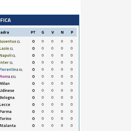
IFICA
uadra
PT
G
V
N
P
Juventus
0
0
0
0
0
CL
Lazio
0
0
0
0
0
CL
Napoli
0
0
0
0
0
CL
Inter
0
0
0
0
0
CL
Fiorentina
0
0
0
0
0
EL
Roma
0
0
0
0
0
ECL
Milan
0
0
0
0
0
Udinese
0
0
0
0
0
Bologna
0
0
0
0
0
Lecce
0
0
0
0
0
Parma
0
0
0
0
0
Torino
0
0
0
0
0
Atalanta
0
0
0
0
0