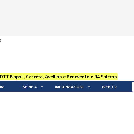
0
 DTT Napoli, Caserta, Avellino e Benevento e 84 Salerno
UM
SERIE A
INFORMAZIONI
WEB TV