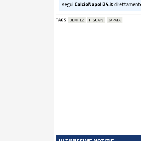
segui
CalcioNapoli24.it
direttament
TAGS
BENITEZ
HIGUAIN
ZAPATA
ULTIMISSIME NOTIZIE