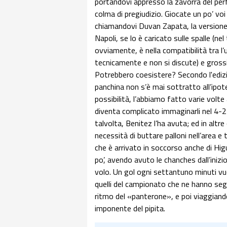
portandovi appresso la zavorra del per
colma di pregiudizio. Giocate un po’ vo
chiamandovi Duvan Zapata, la versione 
Napoli, se lo è caricato sulle spalle (ne
ovviamente, è nella compatibilità tra l’
tecnicamente e non si discute) e grossi
Potrebbero coesistere? Secondo l'edizion
panchina non s’è mai sottratto all’ipote
possibilità, l’abbiamo fatto varie volte 
diventa complicato immaginarli nel 4-2
talvolta, Benitez l’ha avuta; ed in altre
necessità di buttare palloni nell’area 
che è arrivato in soccorso anche di Hi
po’, avendo avuto le chanches dall’inizio
volo. Un gol ogni settantuno minuti vuo
quelli del campionato che ne hanno segn
ritmo del «panterone», e poi viaggiando
imponente del pipita.