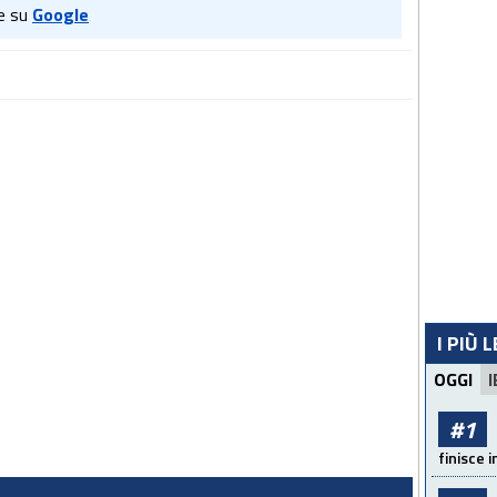
e su
Google
I PIÙ 
OGGI
I
#1
finisce i