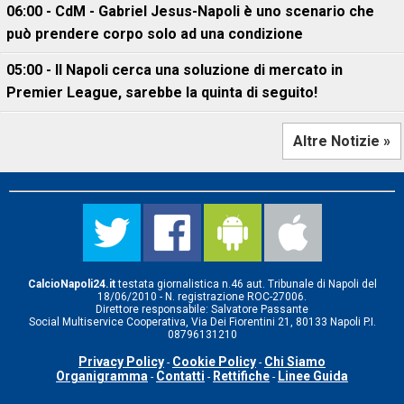
06:00 - CdM - Gabriel Jesus-Napoli è uno scenario che
può prendere corpo solo ad una condizione
05:00 - Il Napoli cerca una soluzione di mercato in
Premier League, sarebbe la quinta di seguito!
Altre Notizie »
CalcioNapoli24.it
testata giornalistica n.46 aut. Tribunale di Napoli del
18/06/2010 - N. registrazione ROC-27006.
Direttore responsabile: Salvatore Passante
Social Multiservice Cooperativa, Via Dei Fiorentini 21, 80133 Napoli P.I.
08796131210
Privacy Policy
Cookie Policy
Chi Siamo
-
-
Organigramma
Contatti
Rettifiche
Linee Guida
-
-
-