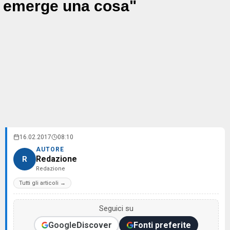
emerge una cosa"
16.02.2017
08:10
AUTORE
Redazione
R
Redazione
Tutti gli articoli →
Seguici su
Google
Discover
Fonti preferite