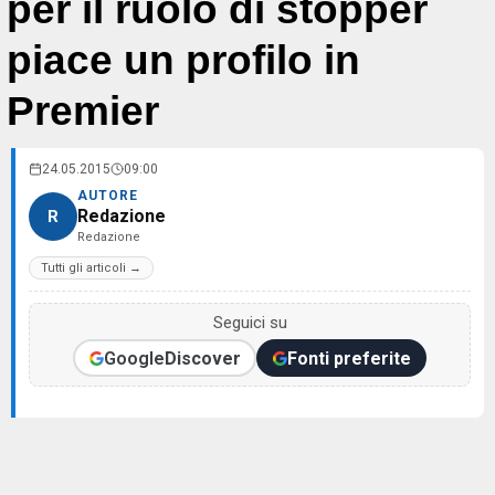
per il ruolo di stopper
piace un profilo in
Premier
24.05.2015
09:00
AUTORE
Redazione
R
Redazione
Tutti gli articoli →
Seguici su
Google
Discover
Fonti preferite