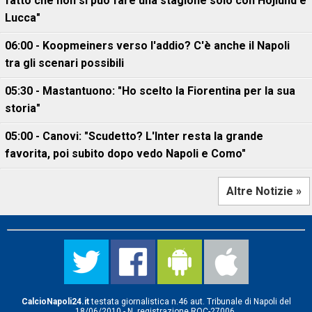
fatto che non si può fare una stagione solo con Hojlund e
Lucca"
06:00 - Koopmeiners verso l'addio? C'è anche il Napoli
tra gli scenari possibili
05:30 - Mastantuono: "Ho scelto la Fiorentina per la sua
storia"
05:00 - Canovi: "Scudetto? L'Inter resta la grande
favorita, poi subito dopo vedo Napoli e Como"
Altre Notizie »
CalcioNapoli24.it
testata giornalistica n.46 aut. Tribunale di Napoli del
18/06/2010 - N. registrazione ROC-27006.