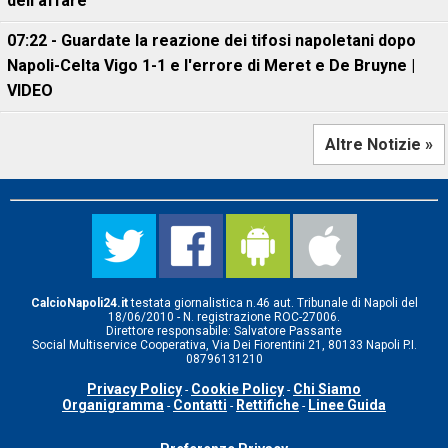
dell'affare
07:22 - Guardate la reazione dei tifosi napoletani dopo
Napoli-Celta Vigo 1-1 e l'errore di Meret e De Bruyne |
VIDEO
Altre Notizie »
CalcioNapoli24.it
testata giornalistica n.46 aut. Tribunale di Napoli del
18/06/2010 - N. registrazione ROC-27006.
Direttore responsabile: Salvatore Passante
Social Multiservice Cooperativa, Via Dei Fiorentini 21, 80133 Napoli P.I.
08796131210
Privacy Policy
Cookie Policy
Chi Siamo
-
-
Organigramma
Contatti
Rettifiche
Linee Guida
-
-
-