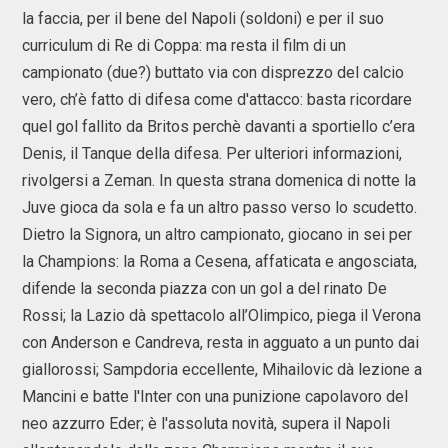
la faccia, per il bene del Napoli (soldoni) e per il suo
curriculum di Re di Coppa: ma resta il film di un
campionato (due?) buttato via con disprezzo del calcio
vero, ch’è fatto di difesa come d'attacco: basta ricordare
quel gol fallito da Britos perchè davanti a sportiello c’era
Denis, il Tanque della difesa. Per ulteriori informazioni,
rivolgersi a Zeman. In questa strana domenica di notte la
Juve gioca da sola e fa un altro passo verso lo scudetto.
Dietro la Signora, un altro campionato, giocano in sei per
la Champions: la Roma a Cesena, affaticata e angosciata,
difende la seconda piazza con un gol a del rinato De
Rossi; la Lazio dà spettacolo all’Olimpico, piega il Verona
con Anderson e Candreva, resta in agguato a un punto dai
giallorossi; Sampdoria eccellente, Mihailovic dà lezione a
Mancini e batte l'Inter con una punizione capolavoro del
neo azzurro Eder; è l'assoluta novità, supera il Napoli