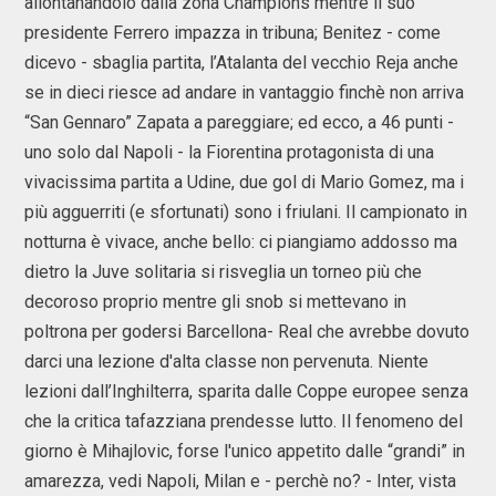
allontanandolo dalla zona Champions mentre il suo
presidente Ferrero impazza in tribuna; Benitez - come
dicevo - sbaglia partita, l’Atalanta del vecchio Reja anche
se in dieci riesce ad andare in vantaggio finchè non arriva
“San Gennaro” Zapata a pareggiare; ed ecco, a 46 punti -
uno solo dal Napoli - la Fiorentina protagonista di una
vivacissima partita a Udine, due gol di Mario Gomez, ma i
più agguerriti (e sfortunati) sono i friulani. Il campionato in
notturna è vivace, anche bello: ci piangiamo addosso ma
dietro la Juve solitaria si risveglia un torneo più che
decoroso proprio mentre gli snob si mettevano in
poltrona per godersi Barcellona- Real che avrebbe dovuto
darci una lezione d'alta classe non pervenuta. Niente
lezioni dall’Inghilterra, sparita dalle Coppe europee senza
che la critica tafazziana prendesse lutto. Il fenomeno del
giorno è Mihajlovic, forse l'unico appetito dalle “grandi” in
amarezza, vedi Napoli, Milan e - perchè no? - Inter, vista