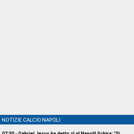
NOTIZIE CALCIO NAPOLI
07:30 - Gabriel Jesus ha detto sì al Napoli! Schira: "Si