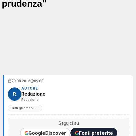
prudenza"
29.08.2016
09:00
AUTORE
Redazione
R
Redazione
Tutti gli articoli →
Seguici su
Google
Discover
Fonti preferite