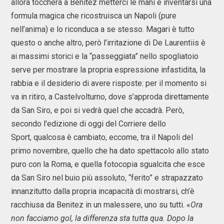
allora toccherà a Benitez metterci le mani e inventarsi una
formula magica che ricostruisca un Napoli (pure
nell’anima) e lo riconduca a se stesso. Magari è tutto
questo o anche altro, però l’irritazione di De Laurentiis è
ai massimi storici e la “passeggiata” nello spogliatoio
serve per mostrare la propria espressione infastidita, la
rabbia e il desiderio di avere risposte: per il momento si
va in ritiro, a Castelvolturno, dove s’approda direttamente
da San Siro, e poi si vedrà quel che accadrà. Però,
secondo l'edizione di oggi del Corriere dello
Sport, qualcosa è cambiato, eccome, tra il Napoli del
primo novembre, quello che ha dato spettacolo allo stato
puro con la Roma, e quella fotocopia sgualcita che esce
da San Siro nel buio più assoluto, “ferito” e strapazzato
innanzitutto dalla propria incapacità di mostrarsi, ch’è
racchiusa da Benitez in un malessere, uno su tutti. «
Ora
non facciamo gol, la differenza sta tutta qua. Dopo la