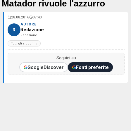
Matador rivuole l'azzurro
28.08.2016
07:40
AUTORE
Redazione
R
Redazione
Tutti gli articoli →
Seguici su
Google
Discover
Fonti preferite