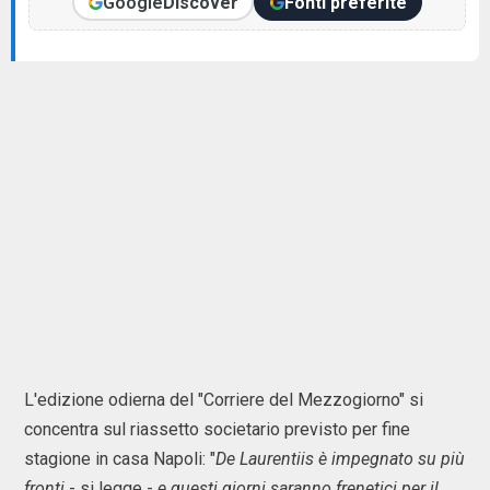
Google
Discover
Fonti preferite
L'edizione odierna del "Corriere del Mezzogiorno" si
concentra sul riassetto societario previsto per fine
stagione in casa Napoli: "
De Laurentiis è impegnato su più
fronti
- si legge -
e questi giorni saranno frenetici per il