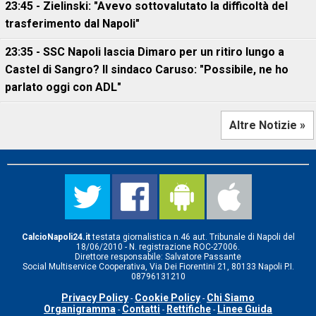
23:45 - Zielinski: "Avevo sottovalutato la difficoltà del
trasferimento dal Napoli"
23:35 - SSC Napoli lascia Dimaro per un ritiro lungo a
Castel di Sangro? Il sindaco Caruso: "Possibile, ne ho
parlato oggi con ADL"
Altre Notizie »
CalcioNapoli24.it
testata giornalistica n.46 aut. Tribunale di Napoli del
18/06/2010 - N. registrazione ROC-27006.
Direttore responsabile: Salvatore Passante
Social Multiservice Cooperativa, Via Dei Fiorentini 21, 80133 Napoli P.I.
08796131210
Privacy Policy
Cookie Policy
Chi Siamo
-
-
Organigramma
Contatti
Rettifiche
Linee Guida
-
-
-