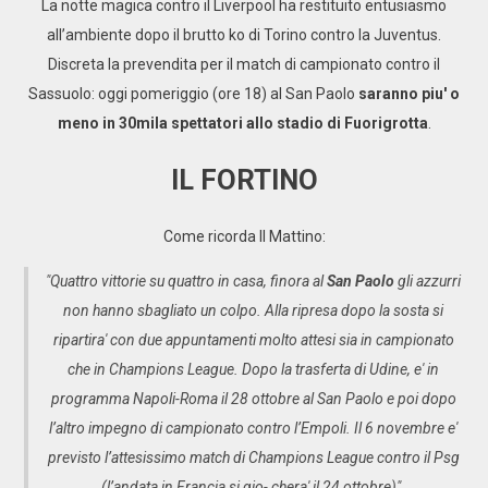
La notte magica contro il Liverpool ha restituito entusiasmo
all’ambiente dopo il brutto ko di Torino contro la Juventus.
Discreta la prevendita per il match di campionato contro il
Sassuolo: oggi pomeriggio (ore 18) al San Paolo
saranno piu' o
meno in 30mila spettatori allo stadio di Fuorigrotta
.
IL FORTINO
Come ricorda Il Mattino:
"Quattro vittorie su quattro in casa, finora al
San Paolo
gli azzurri
non hanno sbagliato un colpo. Alla ripresa dopo la sosta si
ripartira' con due appuntamenti molto attesi sia in campionato
che in Champions League. Dopo la trasferta di Udine, e' in
programma Napoli-Roma il 28 ottobre al San Paolo e poi dopo
l’altro impegno di campionato contro l’Empoli. Il 6 novembre e'
previsto l’attesissimo match di Champions League contro il Psg
(l’andata in Francia si gio- chera' il 24 ottobre)".