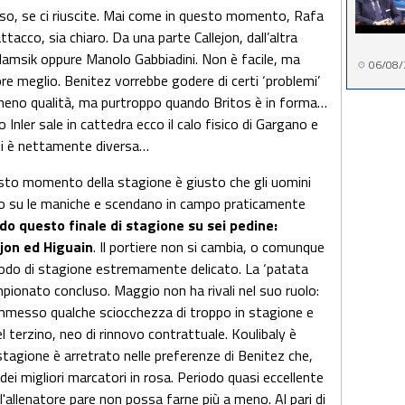
sso, se ci riuscite. Mai come in questo momento, Rafa
ttacco, sia chiaro. Da una parte Callejon, dall’altra
 Hamsik oppure Manolo Gabbiadini. Non è facile, ma
06/08/
e meglio. Benitez vorrebbe godere di certi ‘problemi’
 meno qualità, ma purtroppo quando Britos è in forma…
Inler sale in cattedra ecco il calo fisico di Gargano e
eti è nettamente diversa…
sto momento della stagione è giusto che gli uomini
ino su le maniche e scendano in campo praticamente
o questo finale di stagione su sei pedine:
ejon ed Higuain
. Il portiere non si cambia, o comunque
iodo di stagione estremamente delicato. La ‘patata
pionato concluso. Maggio non ha rivali nel suo ruolo:
mmesso qualche sciocchezza di troppo in stagione e
l terzino, neo di rinnovo contrattuale. Koulibaly è
o stagione è arretrato nelle preferenze di Benitez che,
dei migliori marcatori in rosa. Periodo quasi eccellente
 l'allenatore pare non possa farne più a meno. Al pari di