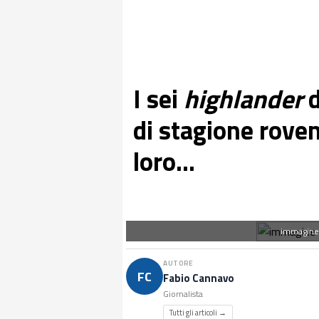
I sei
highlander
d
di stagione rove
loro...
immagine 
AUTORE
FC
Fabio Cannavo
Giornalista
Tutti gli articoli →