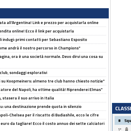
ta all'Argentina! Link e prezzo per acquistarla online
ndita online! Ecco il link per acquistarla
li indugi: primi contatti per Sebastiano Esposito
ome andrà il nostro percorso in Champions"
pagina, ora è una società normale. Devo dirvi una cosa su
club, sondaggi esplorativi
ci su Koopmeiners: almeno tre club hanno chiesto notizie"
catore del Napoli, ha ottime qualità! Riprenderei Elmas"
stasera il suo arrivo in Italia
ku: una destinazione prende quota in silenzio
CLASS
oli-Chelsea per il riscatto di Badiashile, ecco le cifre
#
Sq
i euro da tagliare! Ecco il costo annuo dei sette calciatori
1º