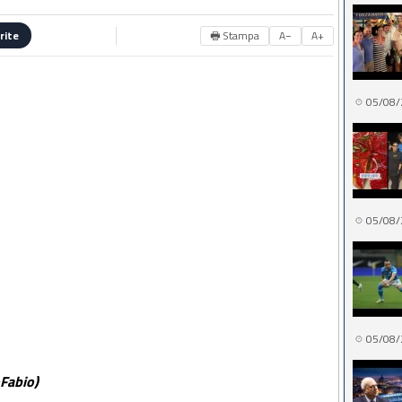
🖶 Stampa
A−
A+
rite
05/08/
05/08/
05/08/
Fabio)