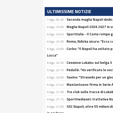
ULTIMISSIME NOTIZIE
Seconda maglia Napoli dedica
7 Ago, 00:20 -
Maglia Napoli 2026 2027 in ve
6 Ago, 23:50 -
Sportitalia - Il Como rompe g
6 Ago, 23:45 -
Roma, Ndicka sicuro: "Ecco c
6 Ago, 23:30 -
Corbo: "Il Napoli ha voltato 
6 Ago, 23:00 -
Lucca"
Cessione Lukaku: sul belga 3 
6 Ago, 22:30 -
Pedullà: "Ho verificato le vo
6 Ago, 22:15 -
Savino: "Stravedo per un gio
6 Ago, 22:00 -
Mastantuono firma in Serie A, 
6 Ago, 21:45 -
Tre club sulle tracce di Luka
6 Ago, 21:30 -
Sportmediaset: trattativa Nap
6 Ago, 21:15 -
SSC Napoli, oltre 55 milioni d
6 Ago, 21:00 -
in esubero