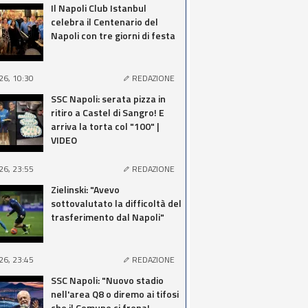
Il Napoli Club Istanbul
celebra il Centenario del
Napoli con tre giorni di festa
26, 10:30
REDAZIONE
SSC Napoli: serata pizza in
ritiro a Castel di Sangro! E
arriva la torta col "100" |
VIDEO
26, 23:55
REDAZIONE
Zielinski: "Avevo
sottovalutato la difficoltà del
trasferimento dal Napoli"
26, 23:45
REDAZIONE
SSC Napoli: "Nuovo stadio
nell'area Q8 o diremo ai tifosi
che il Comune ci frena!