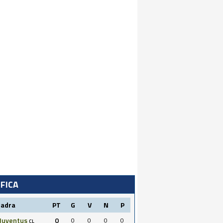
IFICA
uadra
PT
G
V
N
P
Juventus
0
0
0
0
0
CL