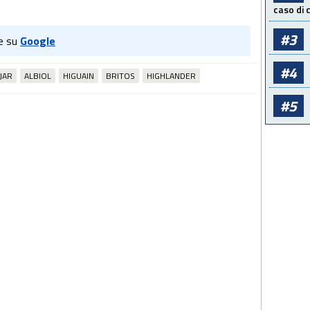
caso di
#3
e su
Google
#4
JAR
ALBIOL
HIGUAIN
BRITOS
HIGHLANDER
#5