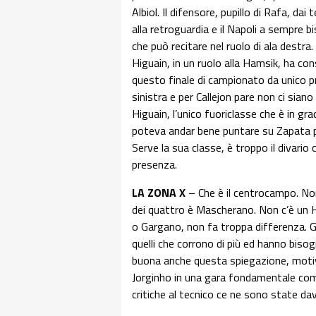
Albiol. Il difensore, pupillo di Rafa, da
alla retroguardia e il Napoli a sempre bis
che può recitare nel ruolo di ala destra
Higuain, in un ruolo alla Hamsik, ha con
questo finale di campionato da unico pr
sinistra e per Callejon pare non ci siano
Higuain, l’unico fuoriclasse che è in gra
poteva andar bene puntare su Zapata per 
Serve la sua classe, è troppo il divario 
presenza.
LA ZONA X
– Che è il centrocampo. No
dei quattro è Mascherano. Non c’è un Hi
o Gargano, non fa troppa differenza. Gi
quelli che corrono di più ed hanno bis
buona anche questa spiegazione, motivo
Jorginho in una gara fondamentale come
critiche al tecnico ce ne sono state d