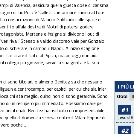
i tempi di Valencia, assicura quella giusta dose di carisma
ogno di lui. Poi c’è ‘Calleti’ che ormai è l’unico attore
. La consacrazione di Manolo Gabbiadini alle spalle di
sentito all’ala destra di Motril di potersi godere
otagonista. Mertens e Insigne si dividono l’out di
 ‘veri rivali’. Stesso e valido discorso vale per Gonzalo
do di schierare in campo il Napoli. A inizio stagione
far tirare il fiato al Pipita, ma ad oggi non più.
col collega più giovane, serve la sua grinta e la sua
n ci sono titolari, o almeno Benitez sa che nessuno
I PIÙ 
guain a centrocampo, per capirci, per cui che sia Inler
oca chi sta meglio, quindi non ci sono gerarchie. Sono
OGGI
I
ogno di un recupero più immediato. Possiamo dare per
#1
 per il quale Benitez ha rischiato un impresentabile
 quella di domenica scorsa contro il Milan. Eppure di
Jesus! H
avvero poche…
#2