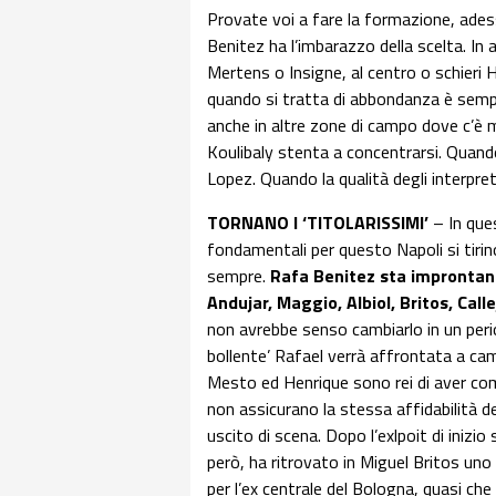
Provate voi a fare la formazione, ade
Benitez ha l’imbarazzo della scelta. In a
Mertens o Insigne, al centro o schieri
quando si tratta di abbondanza è sempr
anche in altre zone di campo dove c’è
Koulibaly stenta a concentrarsi. Quando 
Lopez. Quando la qualità degli interpr
TORNANO I ‘TITOLARISSIMI’
– In que
fondamentali per questo Napoli si tir
sempre.
Rafa Benitez sta improntand
Andujar, Maggio, Albiol, Britos, Call
non avrebbe senso cambiarlo in un per
bollente’ Rafael verrà affrontata a cam
Mesto ed Henrique sono rei di aver co
non assicurano la stessa affidabilità de
uscito di scena. Dopo l’exlpoit di inizi
però, ha ritrovato in Miguel Britos uno 
per l’ex centrale del Bologna, quasi che