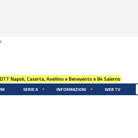
0
 DTT Napoli, Caserta, Avellino e Benevento e 84 Salerno
UM
SERIE A
INFORMAZIONI
WEB TV