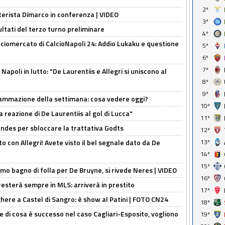
2º
nterista Dimarco in conferenza | VIDEO
3º
ultati del terzo turno preliminare
4º
ciomercato di CalcioNapoli 24: Addio Lukaku e questione
5º
6º
7º
apoli in lutto: "De Laurentiis e Allegri si uniscono al
8º
9º
rammazione della settimana: cosa vedere oggi?
10º
la reazione di De Laurentiis al gol di Lucca"
11º
ndes per sbloccare la trattativa Godts
12º
o con Allegri! Avete visto il bel segnale dato da De
13º
14º
15º
rimo bagno di folla per De Bruyne, si rivede Neres | VIDEO
16º
sterà sempre in MLS: arriverà in prestito
17º
here a Castel di Sangro: è show al Patini | FOTO CN24
18º
 di cosa è successo nel caso Cagliari-Esposito, vogliono
19º