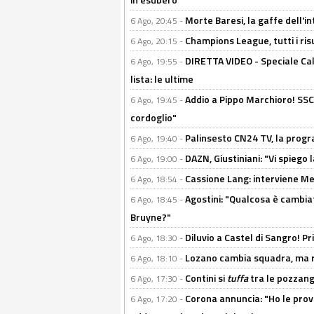
Morte Baresi, la gaffe dell'i
6 Ago, 20:45 -
Champions League, tutti i ris
6 Ago, 20:15 -
DIRETTA VIDEO - Speciale Cal
6 Ago, 19:55 -
lista: le ultime
Addio a Pippo Marchioro! SSC N
6 Ago, 19:45 -
cordoglio"
Palinsesto CN24 TV, la prog
6 Ago, 19:40 -
DAZN, Giustiniani: "Vi spiego 
6 Ago, 19:00 -
Cassione Lang: interviene Me
6 Ago, 18:54 -
Agostini: "Qualcosa è cambiat
6 Ago, 18:45 -
Bruyne?"
Diluvio a Castel di Sangro! P
6 Ago, 18:30 -
Lozano cambia squadra, ma re
6 Ago, 18:10 -
Contini si
tuffa
tra le pozzang
6 Ago, 17:30 -
Corona annuncia: "Ho le prove
6 Ago, 17:20 -