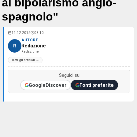
al bipolarismo anglo-
spagnolo"
11.12.2015
08:10
AUTORE
Redazione
R
Redazione
Tutti gli articoli →
Seguici su
Google
Discover
Fonti preferite