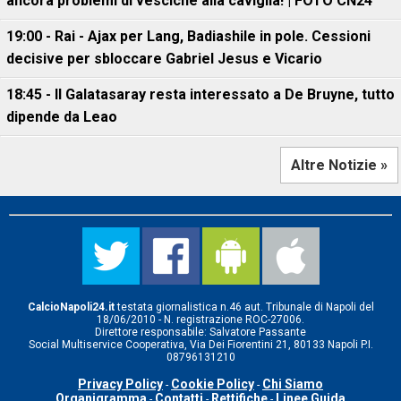
ancora problemi di vesciche alla caviglia! | FOTO CN24
19:00 - Rai - Ajax per Lang, Badiashile in pole. Cessioni
decisive per sbloccare Gabriel Jesus e Vicario
18:45 - Il Galatasaray resta interessato a De Bruyne, tutto
dipende da Leao
Altre Notizie »
CalcioNapoli24.it
testata giornalistica n.46 aut. Tribunale di Napoli del
18/06/2010 - N. registrazione ROC-27006.
Direttore responsabile: Salvatore Passante
Social Multiservice Cooperativa, Via Dei Fiorentini 21, 80133 Napoli P.I.
08796131210
Privacy Policy
Cookie Policy
Chi Siamo
-
-
Organigramma
Contatti
Rettifiche
Linee Guida
-
-
-