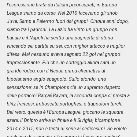
l’espressione tirata da italiani preoccupati, in Europa
League siamo da corsa. Nel 2010 facevamo gli snob:
Juve, Samp e Palermo fuori dai gruppi. Cinque anni dopo,
siamo tra i padroni. La Lazio ha vinto un gruppo non
banale e il Napoli ha scritto una paginetta di storia
vincendo sei partite su sei, con miglior attacco e miglior
difesa. Mai nessuno aveva segnato 22 gol nel gruppo:
impressionante. Più che un sorteggio allora sarà un
grande rodeo, con il Napoli prima alternativa al
bipolarismo anglo-spagnolo. Sullo sfondo, una
sensazione: se in Champions c’è un supremo rispetto
delle portaerei Barça&Bayern, la seconda coppa si presta a
blitz francesi, imboscate portoghesi e trappoloni turchi.
Del resto, questa è l’Europa League: giocano le squadre
azere, il Dnipro arriva in finale e il Siviglia, bicampione
2014 e 2015, non è testa di serie ai sedicesimi. Se volete
qualcosa di razionale, c’è sempre la fisica quantistica"