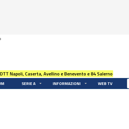
0
 DTT Napoli, Caserta, Avellino e Benevento e 84 Salerno
UM
SERIE A
INFORMAZIONI
WEB TV