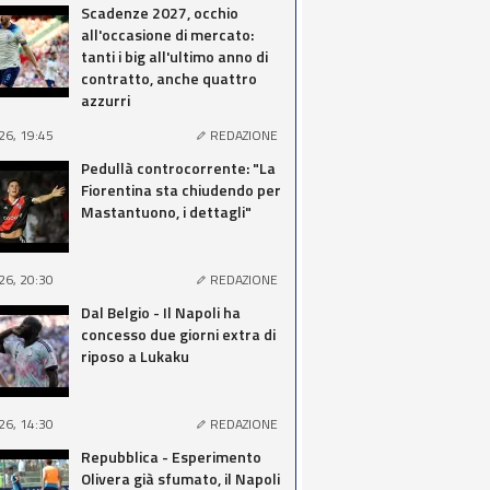
Scadenze 2027, occhio
all'occasione di mercato:
tanti i big all'ultimo anno di
contratto, anche quattro
azzurri
26, 19:45
REDAZIONE
Pedullà controcorrente: "La
Fiorentina sta chiudendo per
Mastantuono, i dettagli"
26, 20:30
REDAZIONE
Dal Belgio - Il Napoli ha
concesso due giorni extra di
riposo a Lukaku
26, 14:30
REDAZIONE
Repubblica - Esperimento
Olivera già sfumato, il Napoli