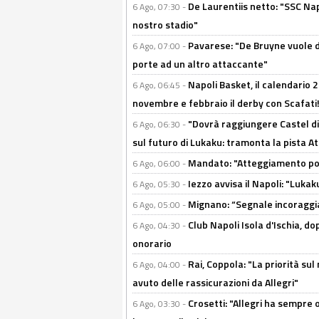
De Laurentiis netto: "SSC Nap
6 Ago, 07:30 -
nostro stadio"
Pavarese: "De Bruyne vuole d
6 Ago, 07:00 -
porte ad un altro attaccante"
Napoli Basket, il calendario
6 Ago, 06:45 -
novembre e febbraio il derby con Scafati!
"Dovrà raggiungere Castel di
6 Ago, 06:30 -
sul futuro di Lukaku: tramonta la pista A
Mandato: "Atteggiamento posi
6 Ago, 06:00 -
Iezzo avvisa il Napoli: "Lukaku
6 Ago, 05:30 -
Mignano: “Segnale incoraggi
6 Ago, 05:00 -
Club Napoli Isola d'Ischia, 
6 Ago, 04:30 -
onorario
Rai, Coppola: "La priorità su
6 Ago, 04:00 -
avuto delle rassicurazioni da Allegri"
Crosetti: "Allegri ha sempre o
6 Ago, 03:30 -