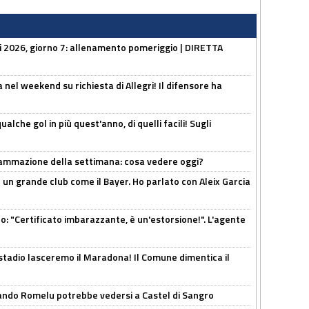
li 2026, giorno 7: allenamento pomeriggio | DIRETTA
 nel weekend su richiesta di Allegri! Il difensore ha
alche gol in più quest'anno, di quelli facili! Sugli
rammazione della settimana: cosa vedere oggi?
in un grande club come il Bayer. Ho parlato con Aleix Garcia
ito: "Certificato imbarazzante, è un'estorsione!". L'agente
 stadio lasceremo il Maradona! Il Comune dimentica il
ando Romelu potrebbe vedersi a Castel di Sangro