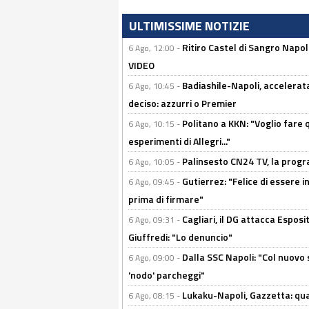
ULTIMISSIME NOTIZIE
Ritiro Castel di Sangro Napo
6 Ago, 12:00 -
VIDEO
Badiashile-Napoli, accelerata
6 Ago, 10:45 -
deciso: azzurri o Premier
Politano a KKN: "Voglio fare qu
6 Ago, 10:15 -
esperimenti di Allegri..."
Palinsesto CN24 TV, la prog
6 Ago, 10:05 -
Gutierrez: "Felice di essere 
6 Ago, 09:45 -
prima di firmare"
Cagliari, il DG attacca Espos
6 Ago, 09:31 -
Giuffredi: "Lo denuncio"
Dalla SSC Napoli: "Col nuovo
6 Ago, 09:00 -
'nodo' parcheggi"
Lukaku-Napoli, Gazzetta: qu
6 Ago, 08:15 -