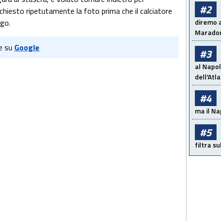
#2
chiesto ripetutamente la foto prima che il calciatore
rgo.
diremo a
Maradon
e su
Google
#3
al Napol
dell'Atl
#4
ma il Na
#5
filtra s