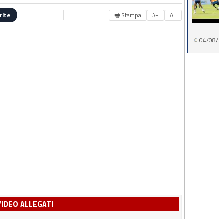
🖶 Stampa
A−
A+
rite
04/08/
VIDEO ALLEGATI