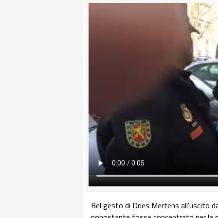
Bel gesto di Dries Mertens all'uscito dall
nonostante fosse concentrato per la ga