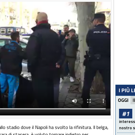
I PIÙ 
OGGI
I
#1
interess
o stadio dove il Napoli ha svolto la rifinitura. Il belga,
nostro s
ra di stasera, è voluto tornare indietro per