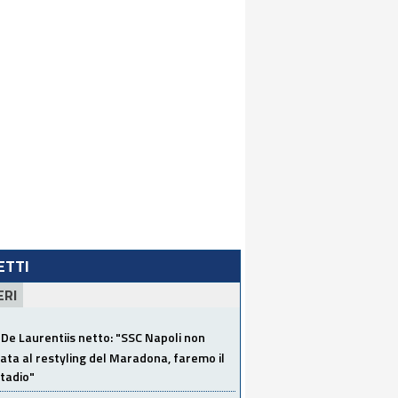
LETTI
ERI
De Laurentiis netto: "SSC Napoli non
ata al restyling del Maradona, faremo il
tadio"