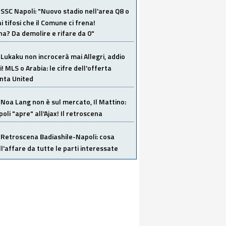
SSC Napoli: "Nuovo stadio nell'area Q8 o
i tifosi che il Comune ci frena!
a? Da demolire e rifare da 0"
Lukaku non incrocerà mai Allegri, addio
i! MLS o Arabia: le cifre dell'offerta
anta United
Noa Lang non è sul mercato, Il Mattino:
poli "apre" all'Ajax! Il retroscena
Retroscena Badiashile-Napoli: cosa
ull'affare da tutte le parti interessate