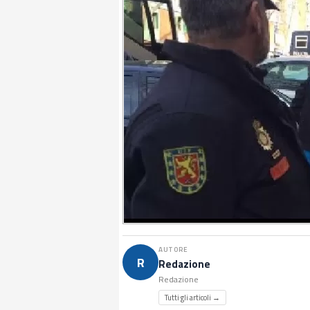
AUTORE
R
Redazione
Redazione
Tutti gli articoli →