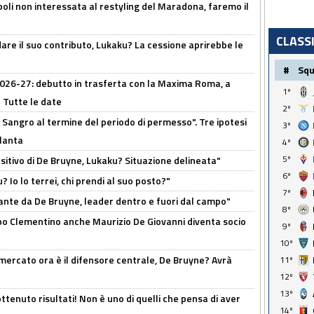
oli non interessata al restyling del Maradona, faremo il
CLASS
are il suo contributo, Lukaku? La cessione aprirebbe le
#
Sq
 2026-27: debutto in trasferta con la Maxima Roma, a
1º
 Tutte le date
2º
 Sangro al termine del periodo di permesso". Tre ipotesi
3º
tlanta
4º
5º
tivo di De Bruyne, Lukaku? Situazione delineata"
6º
? Io lo terrei, chi prendi al suo posto?"
7º
ante da De Bruyne, leader dentro e fuori dal campo"
8º
dopo Clementino anche Maurizio De Giovanni diventa socio
9º
10º
l mercato ora è il difensore centrale, De Bruyne? Avrà
11º
12º
13º
ttenuto risultati! Non è uno di quelli che pensa di aver
14º