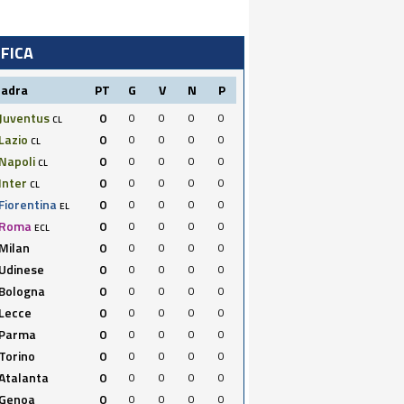
IFICA
uadra
PT
G
V
N
P
Juventus
0
0
0
0
0
CL
Lazio
0
0
0
0
0
CL
Napoli
0
0
0
0
0
CL
Inter
0
0
0
0
0
CL
Fiorentina
0
0
0
0
0
EL
Roma
0
0
0
0
0
ECL
Milan
0
0
0
0
0
Udinese
0
0
0
0
0
Bologna
0
0
0
0
0
Lecce
0
0
0
0
0
Parma
0
0
0
0
0
Torino
0
0
0
0
0
Atalanta
0
0
0
0
0
Genoa
0
0
0
0
0