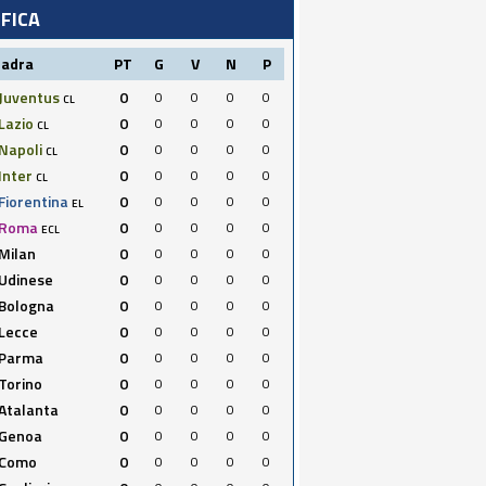
IFICA
uadra
PT
G
V
N
P
Juventus
0
0
0
0
0
CL
Lazio
0
0
0
0
0
CL
Napoli
0
0
0
0
0
CL
Inter
0
0
0
0
0
CL
Fiorentina
0
0
0
0
0
EL
Roma
0
0
0
0
0
ECL
Milan
0
0
0
0
0
Udinese
0
0
0
0
0
Bologna
0
0
0
0
0
Lecce
0
0
0
0
0
Parma
0
0
0
0
0
Torino
0
0
0
0
0
Atalanta
0
0
0
0
0
Genoa
0
0
0
0
0
Como
0
0
0
0
0