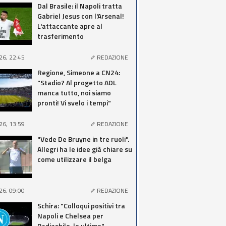
Dal Brasile: il Napoli tratta
Gabriel Jesus con l'Arsenal!
L'attaccante apre al
trasferimento
26, 22:45
REDAZIONE
Regione, Simeone a CN24:
"Stadio? Al progetto ADL
manca tutto, noi siamo
pronti! Vi svelo i tempi"
26, 13:59
REDAZIONE
"Vede De Bruyne in tre ruoli".
Allegri ha le idee già chiare su
come utilizzare il belga
26, 09:00
REDAZIONE
Schira: "Colloqui positivi tra
Napoli e Chelsea per
Badiashile, le ultime"