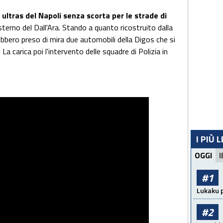
i
ultras del Napoli senza scorta per le strade di
esterno del Dall'Ara. Stando a quanto ricostruito dalla
ebbero preso di mira due automobili della Digos che si
a carica poi l'intervento delle squadre di Polizia in
I PIÙ 
OGGI
I
#1
Lukaku p
#2