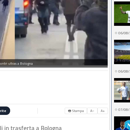
06/08/
ontri ultras a Bologna
06/08/
07/08/
🖶 Stampa
A−
A+
rite
li in trasferta a Bologna