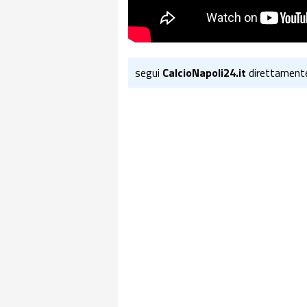
segui
CalcioNapoli24.it
direttament