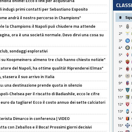
ndita online! Ecco il link per acquistarla
CLASS
li indugi: primi contatti per Sebastiano Esposito
#
Sq
ome andrà il nostro percorso in Champions"
ole la Champions: il Napoli può chiudere ma attende
1º
2º
pagina, ora è una società normale. Devo dirvi una cosa su
3º
4º
club, sondaggi esplorativi
5º
ci su Koopmeiners: almeno tre club hanno chiesto notizie"
6º
catore del Napoli, ha ottime qualità! Riprenderei Elmas"
7º
8º
stasera il suo arrivo in Italia
9º
ku: una destinazione prende quota in silenzio
10º
oli-Chelsea per il riscatto di Badiashile, ecco le cifre
11º
i euro da tagliare! Ecco il costo annuo dei sette calciatori
12º
13º
nterista Dimarco in conferenza | VIDEO
14º
15º
atta con Zeballos e il Boca! Prossimi giorni decisivi