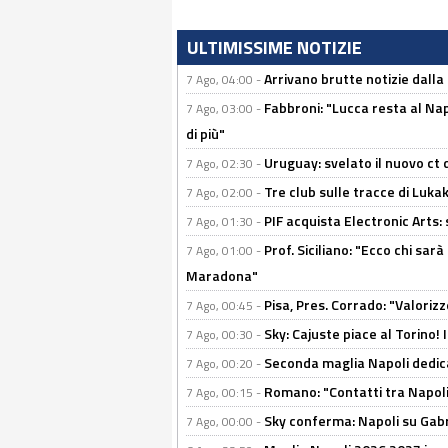
ULTIMISSIME NOTIZIE
Arrivano brutte notizie dalla
7 Ago, 04:00 -
Fabbroni: "Lucca resta al Na
7 Ago, 03:00 -
di più"
Uruguay: svelato il nuovo ct d
7 Ago, 02:30 -
Tre club sulle tracce di Luka
7 Ago, 02:00 -
PIF acquista Electronic Arts: 
7 Ago, 01:30 -
Prof. Siciliano: "Ecco chi sarà
7 Ago, 01:00 -
Maradona"
Pisa, Pres. Corrado: "Valoriz
7 Ago, 00:45 -
Sky: Cajuste piace al Torino!
7 Ago, 00:30 -
Seconda maglia Napoli dedica
7 Ago, 00:20 -
Romano: "Contatti tra Napoli 
7 Ago, 00:15 -
Sky conferma: Napoli su Gabr
7 Ago, 00:00 -