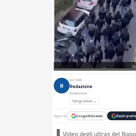
Sc
AUTORE
R
Redazione
Redazione
Tutti gli articoli →
Google
Discover
Fonti prefe
Seguici su
Video degli ultras del Napo