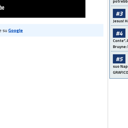
potrebbe
#3
Jesus! H
e su
Google
#4
Conte". 
Bruyne: 
#5
suo Napo
GRAFIC