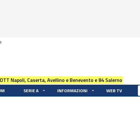
0
 DTT Napoli, Caserta, Avellino e Benevento e 84 Salerno
UM
SERIE A
INFORMAZIONI
WEB TV