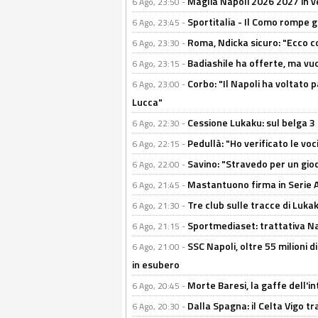
Maglia Napoli 2026 2027 in ve
6 Ago, 23:50 -
Sportitalia - Il Como rompe g
6 Ago, 23:45 -
Roma, Ndicka sicuro: "Ecco c
6 Ago, 23:30 -
Badiashile ha offerte, ma vu
6 Ago, 23:15 -
Corbo: "Il Napoli ha voltato 
6 Ago, 23:00 -
Lucca"
Cessione Lukaku: sul belga 3 
6 Ago, 22:30 -
Pedullà: "Ho verificato le vo
6 Ago, 22:15 -
Savino: "Stravedo per un gio
6 Ago, 22:00 -
Mastantuono firma in Serie A, 
6 Ago, 21:45 -
Tre club sulle tracce di Luka
6 Ago, 21:30 -
Sportmediaset: trattativa Nap
6 Ago, 21:15 -
SSC Napoli, oltre 55 milioni d
6 Ago, 21:00 -
in esubero
Morte Baresi, la gaffe dell'i
6 Ago, 20:45 -
Dalla Spagna: il Celta Vigo tr
6 Ago, 20:30 -