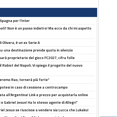
 Spagna per l'Inter
poli? Non è un passo indietro! Ma ecco da chi mi aspetto
i Olivera, è un ex Serie A
ku: una destinazione prende quota in silenzio
sarà proprietario del gioco FC2027, cifra folle
 il Rabiot del Napoli. Vi spiego il progetto del nuovo
zeremo Rao, tornerà più forte"
 Ipotesi in caso di cessione a centrocampo
ta all'Argentina! Link e prezzo per acquistarla online
e Gabriel Jesus! Ha lo stesso agente di Allegri"
iel Jesus se riuscisse a vendere sia Lucca che Lukaku!