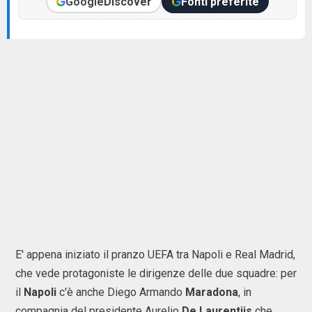
Google
Discover
Fonti preferite
E' appena iniziato il pranzo UEFA tra Napoli e Real Madrid,
che vede protagoniste le dirigenze delle due squadre: per
il
Napoli
c'è anche Diego Armando
Maradona
, in
compagnia del presidente Aurelio
De Laurentiis
che