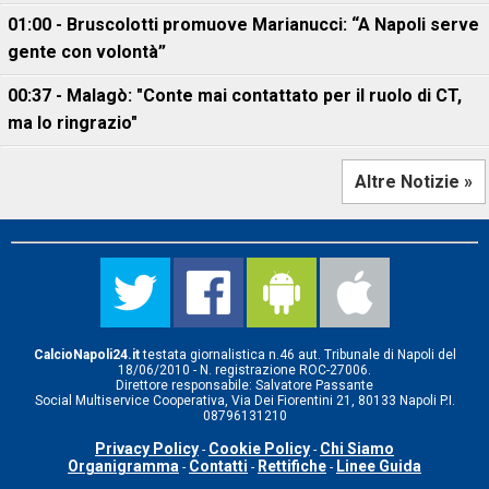
01:00 - Bruscolotti promuove Marianucci: “A Napoli serve
gente con volontà”
00:37 - Malagò: "Conte mai contattato per il ruolo di CT,
ma lo ringrazio"
Altre Notizie »
CalcioNapoli24.it
testata giornalistica n.46 aut. Tribunale di Napoli del
18/06/2010 - N. registrazione ROC-27006.
Direttore responsabile: Salvatore Passante
Social Multiservice Cooperativa, Via Dei Fiorentini 21, 80133 Napoli P.I.
08796131210
Privacy Policy
Cookie Policy
Chi Siamo
-
-
Organigramma
Contatti
Rettifiche
Linee Guida
-
-
-