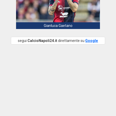
Gianluca Gaetano
segui
CalcioNapoli24.it
direttamente su
Google