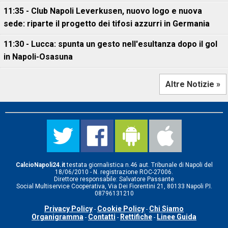
11:35 - Club Napoli Leverkusen, nuovo logo e nuova
sede: riparte il progetto dei tifosi azzurri in Germania
11:30 - Lucca: spunta un gesto nell'esultanza dopo il gol
in Napoli-Osasuna
Altre Notizie »
CalcioNapoli24.it
testata giornalistica n.46 aut. Tribunale di Napoli del
18/06/2010 - N. registrazione ROC-27006.
Direttore responsabile: Salvatore Passante
Social Multiservice Cooperativa, Via Dei Fiorentini 21, 80133 Napoli P.I.
08796131210
Privacy Policy
Cookie Policy
Chi Siamo
-
-
Organigramma
Contatti
Rettifiche
Linee Guida
-
-
-