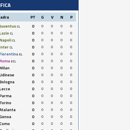
IFICA
uadra
PT
G
V
N
P
Juventus
0
0
0
0
0
CL
Lazio
0
0
0
0
0
CL
Napoli
0
0
0
0
0
CL
Inter
0
0
0
0
0
CL
Fiorentina
0
0
0
0
0
EL
Roma
0
0
0
0
0
ECL
Milan
0
0
0
0
0
Udinese
0
0
0
0
0
Bologna
0
0
0
0
0
Lecce
0
0
0
0
0
Parma
0
0
0
0
0
Torino
0
0
0
0
0
Atalanta
0
0
0
0
0
Genoa
0
0
0
0
0
Como
0
0
0
0
0