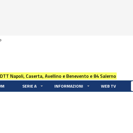
0
 DTT Napoli, Caserta, Avellino e Benevento e 84 Salerno
UM
SERIE A
INFORMAZIONI
WEB TV