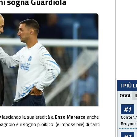
chi sogna Guardiola
I PIÙ 
OGGI
I
#1
y
lasciando la sua eredità a
Enzo Maresca
anche
Conte". 
Bruyne: 
spagnolo è il sogno proibito (e impossibile) di tanti
#2