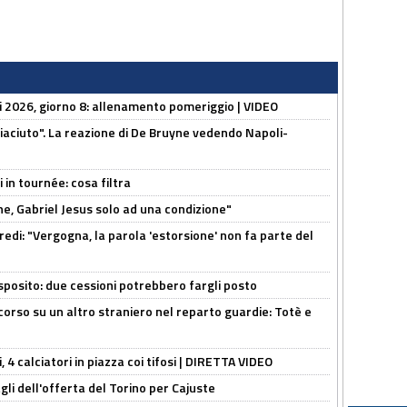
li 2026, giorno 8: allenamento pomeriggio | VIDEO
piaciuto". La reazione di De Bruyne vedendo Napoli-
 in tournée: cosa filtra
e, Gabriel Jesus solo ad una condizione"
redi: "Vergogna, la parola 'estorsione' non fa parte del
sposito: due cessioni potrebbero fargli posto
 corso su un altro straniero nel reparto guardie: Totè e
, 4 calciatori in piazza coi tifosi | DIRETTA VIDEO
gli dell'offerta del Torino per Cajuste