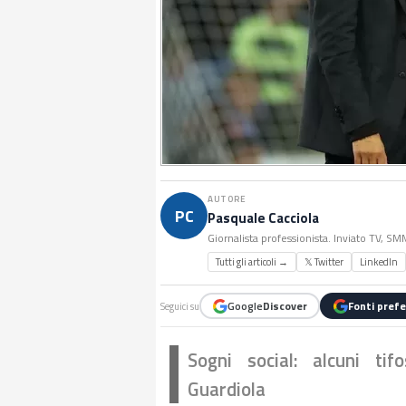
AUTORE
PC
Pasquale Cacciola
Giornalista professionista. Inviato TV, S
Tutti gli articoli →
𝕏 Twitter
LinkedIn
Google
Discover
Fonti prefe
Seguici su
Sogni social: alcuni tif
Guardiola