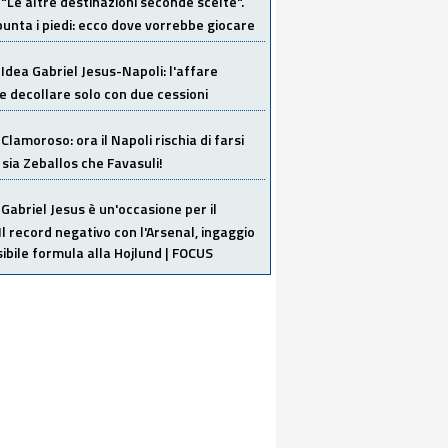
"Le altre destinazioni seconde scelte".
unta i piedi: ecco dove vorrebbe giocare
Idea Gabriel Jesus-Napoli: l'affare
 decollare solo con due cessioni
Clamoroso: ora il Napoli rischia di farsi
 sia Zeballos che Favasuli!
Gabriel Jesus è un'occasione per il
Il record negativo con l'Arsenal, ingaggio
sibile formula alla Hojlund | FOCUS