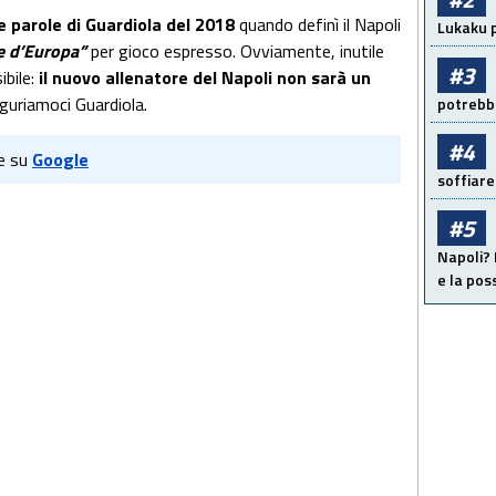
le parole di Guardiola del 2018
quando definì il Napoli
Lukaku p
re d’Europa”
per gioco espresso. Ovviamente, inutile
#3
ibile:
il nuovo allenatore del Napoli non sarà un
iguriamoci Guardiola.
potrebbe
#4
e su
Google
soffiare
#5
Napoli? 
e la pos