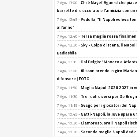
Chi è Nayef Aguerd che piace al
7 Ago, 13:00 -
barrette di cioccolato e l'amicizia con un 
Pedullà: "Il Napoli voleva te
7 Ago, 12:45 -
all'anno"
Terza maglia rossa finalment
7 Ago, 12:40 -
Sky - Colpo di scena: il Napo
7 Ago, 12:30 -
Badiashile
Dal Belgio: "Monaco e Atlant
7 Ago, 12:15 -
Alisson prende in giro Marianu
7 Ago, 12:00 -
difensore | FOTO
Maglia Napoli 2026 2027 in ve
7 Ago, 11:50 -
Tre ruoli diversi per De Bru
7 Ago, 11:30 -
Svago per i giocatori del Nap
7 Ago, 11:15 -
Gatti-Napoli: la Juve spara 
7 Ago, 10:45 -
Clamoroso: ora il Napoli risch
7 Ago, 10:30 -
Seconda maglia Napoli dedica
7 Ago, 10:20 -