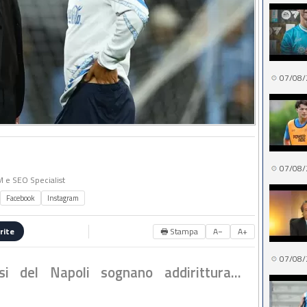
07/08/
07/08/
MM e SEO Specialist
Facebook
Instagram
🖶 Stampa
A−
A+
rite
07/08/
osi del Napoli sognano addirittura...