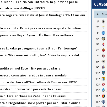
 Napoli: il calcio con l'infradito, la punizione per le
CLASS
ex calciatore di Allegri | FOCUS
#
Sq
nere segreta l'idea Gabriel Jesus! Guadagna 11-12 milioni
1º
2º
e in vendita! Ecco il prezzo e come acquistarla online
3º
li piomba su Nayef Aguerd! È il Piano B se saltasse
4º
5º
a su Lukaku, proseguono i contatti con l'entourage"
6º
cci: "Ma come sei brutto, bro". Arriva la risposta del
7º
8º
9º
ndita online! Ecco il link per acquistarla
10º
yne: ecco come giocherebbe in base al modulo
11º
oli: uscita libera all'Ombrellone di Roccaraso | FOTO
12º
una cifra fuori mercato per cederlo adesso
13º
ia di farsi soffiare sia Zeballos che Favasuli!
14º
15º
ta all'Argentina! Link e prezzo per acquistarla online