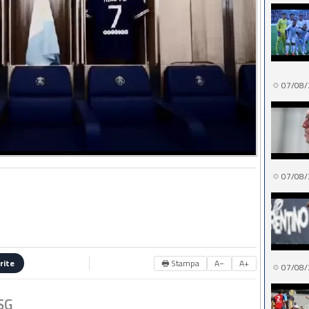
07/08/
07/08/
🖶 Stampa
A−
A+
rite
07/08/
SG