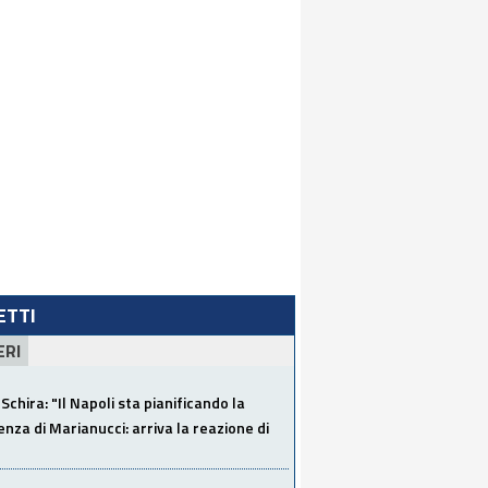
LETTI
ERI
Schira: "Il Napoli sta pianificando la
za di Marianucci: arriva la reazione di