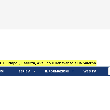
0
 DTT Napoli, Caserta, Avellino e Benevento e 84 Salerno
UM
SERIE A
INFORMAZIONI
WEB TV