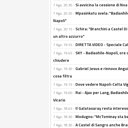
Si avvicina la cessione di Noa
7 Ago, 20:30 -
Mpasinkatu svela: "Badiashil
7 Ago, 20:20 -
Napoli"
Schira: "Branchini a Castel Di
7 Ago, 20:15 -
un altro azzurro"
DIRETTA VIDEO - Speciale Cal
7 Ago, 19:55 -
SKY - Badiashile-Napoli, ore 
7 Ago, 19:45 -
chiudere
Gabriel Jesus e rinnovo Angui
7 Ago, 19:30 -
cosa filtra
Dove vedere Napoli-Celta Vig
7 Ago, 19:15 -
Rai - Ajax per Lang, Badiashil
7 Ago, 19:00 -
Vicario
Il Galatasaray resta interes
7 Ago, 18:45 -
Modugno: "McTominay sta ben
7 Ago, 18:30 -
A Castel di Sangro anche Bran
7 Ago, 18:30 -