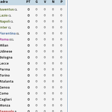
uadra
PT
G
V
N
P
Juventus
0
0
0
0
0
CL
Lazio
0
0
0
0
0
CL
Napoli
0
0
0
0
0
CL
Inter
0
0
0
0
0
CL
Fiorentina
0
0
0
0
0
EL
Roma
0
0
0
0
0
ECL
Milan
0
0
0
0
0
Udinese
0
0
0
0
0
Bologna
0
0
0
0
0
Lecce
0
0
0
0
0
Parma
0
0
0
0
0
Torino
0
0
0
0
0
Atalanta
0
0
0
0
0
Genoa
0
0
0
0
0
Como
0
0
0
0
0
Cagliari
0
0
0
0
0
Monza
0
0
0
0
0
Sassuolo
0
0
0
0
0
R