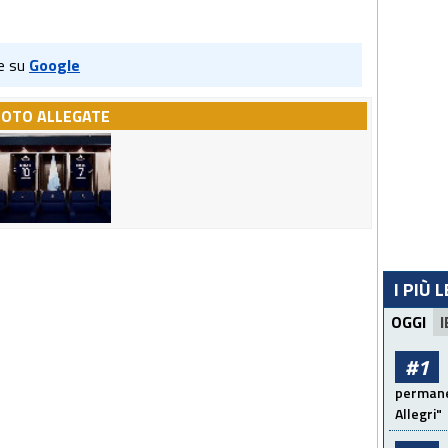
e su
Google
FOTO ALLEGATE
I PIÙ 
OGGI
I
#1
permanen
Allegri"