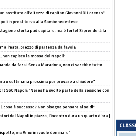
n sostituto all’altezza di capitan Giovanni Di Lorenzo"
Napoli in prestito: va alla Sambenedettese
stagione storta può capitare, ma è forte! Si prenderà la
s" all'asta: prezzo di partenza da favola
, non capisco la mossa del Napoli"
omanda da farsi. Senza Maradona, non ci sarebbe tutto
contro settimana prossima per provare a chiudere"
port SSC Napoli: "Neres ha svolto parte della sessione con
li, cosa è successo? Non bisogna pensare ai soldi"
atori del Napoli in piazza, l'incontro dura un quarto d'ora |
CLASS
o rispetto, ma Amorim vuole dominare"