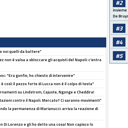
#2
insieme 
De Bruy
#3
#4
o noi quelli da battere"
#5
z non è valsa a sbloccare gli acquisti del Napoli: c'entra
c: "Era gonfio, ho chiesto di intervenire"
così: il pezzo forte di Lucca non è il colpo di testa"
iornamenti su Lindstrom, Cajuste, Ngonge e Cheddira!
Rotazioni contro il Napoli. Mercato? Ci saranno movimenti"
cando la permanenza di Marianucci: arriva la reazione di
n Di Lorenzo e gli ho detto una cosa! Non capisco lo