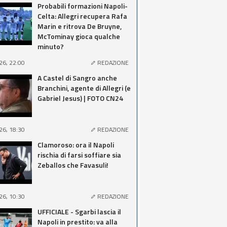
Probabili formazioni Napoli-
Celta: Allegri recupera Rafa
Marin e ritrova De Bruyne,
McTominay gioca qualche
minuto?
26, 22:00
REDAZIONE
A Castel di Sangro anche
Branchini, agente di Allegri (e
Gabriel Jesus) | FOTO CN24
26, 18:30
REDAZIONE
Clamoroso: ora il Napoli
rischia di farsi soffiare sia
Zeballos che Favasuli!
26, 10:30
REDAZIONE
UFFICIALE - Sgarbi lascia il
Napoli in prestito: va alla