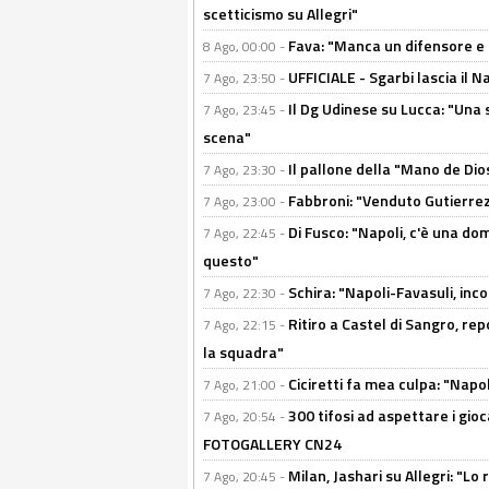
scetticismo su Allegri"
Fava: "Manca un difensore e u
8 Ago, 00:00 -
UFFICIALE - Sgarbi lascia il 
7 Ago, 23:50 -
Il Dg Udinese su Lucca: "Una 
7 Ago, 23:45 -
scena"
Il pallone della "Mano de Dio
7 Ago, 23:30 -
Fabbroni: "Venduto Gutierrez
7 Ago, 23:00 -
Di Fusco: "Napoli, c'è una d
7 Ago, 22:45 -
questo"
Schira: "Napoli-Favasuli, in
7 Ago, 22:30 -
Ritiro a Castel di Sangro, re
7 Ago, 22:15 -
la squadra"
Ciciretti fa mea culpa: "Napo
7 Ago, 21:00 -
300 tifosi ad aspettare i gioc
7 Ago, 20:54 -
FOTOGALLERY CN24
Milan, Jashari su Allegri: "L
7 Ago, 20:45 -