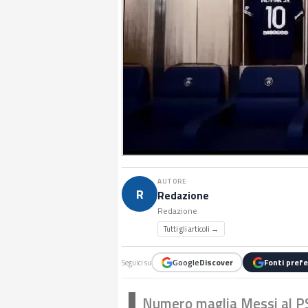
AUTORE
R
Redazione
Redazione
Tutti gli articoli →
Google
Discover
Fonti prefe
Seguici su
Numero maglia Messi al P