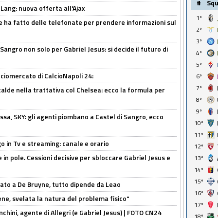
#
Sq
 Lang: nuova offerta all'Ajax
1º
e ha fatto delle telefonate per prendere informazioni sul
2º
3º
 Sangro non solo per Gabriel Jesus: si decide il futuro di
4º
5º
ciomercato di CalcioNapoli 24:
6º
7º
calde nella trattativa col Chelsea: ecco la formula per
8º
9º
ssa, SKY: gli agenti piombano a Castel di Sangro, ecco
10º
11º
o in Tv e streaming: canale e orario
12º
e in pole. Cessioni decisive per sbloccare Gabriel Jesus e
13º
14º
15º
sato a De Bruyne, tutto dipende da Leao
16º
e, svelata la natura del problema fisico"
17º
chini, agente di Allegri (e Gabriel Jesus) | FOTO CN24
18º