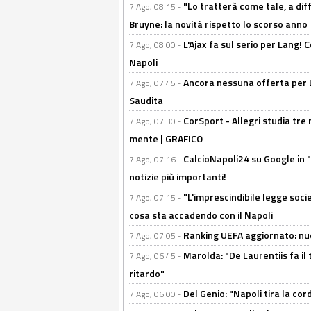
"Lo tratterà come tale, a dif
7 Ago, 08:15 -
Bruyne: la novità rispetto lo scorso anno
L'Ajax fa sul serio per Lang! C
7 Ago, 08:00 -
Napoli
Ancora nessuna offerta per Lu
7 Ago, 07:45 -
Saudita
CorSport - Allegri studia tre 
7 Ago, 07:30 -
mente | GRAFICO
CalcioNapoli24 su Google in "
7 Ago, 07:16 -
notizie più importanti!
"L'imprescindibile legge socie
7 Ago, 07:15 -
cosa sta accadendo con il Napoli
Ranking UEFA aggiornato: nuov
7 Ago, 07:05 -
Marolda: "De Laurentiis fa il 
7 Ago, 06:45 -
ritardo"
Del Genio: "Napoli tira la co
7 Ago, 06:00 -