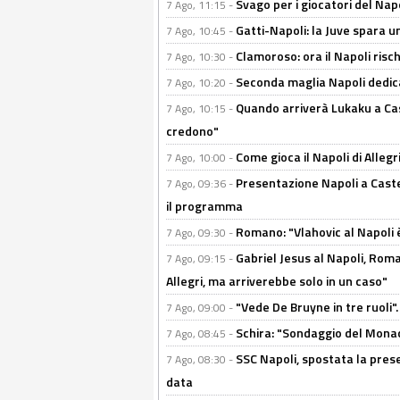
Svago per i giocatori del Nap
7 Ago, 11:15 -
Gatti-Napoli: la Juve spara 
7 Ago, 10:45 -
Clamoroso: ora il Napoli risch
7 Ago, 10:30 -
Seconda maglia Napoli dedica
7 Ago, 10:20 -
Quando arriverà Lukaku a Cast
7 Ago, 10:15 -
credono"
Come gioca il Napoli di Alleg
7 Ago, 10:00 -
Presentazione Napoli a Castel
7 Ago, 09:36 -
il programma
Romano: "Vlahovic al Napoli 
7 Ago, 09:30 -
Gabriel Jesus al Napoli, Rom
7 Ago, 09:15 -
Allegri, ma arriverebbe solo in un caso"
"Vede De Bruyne in tre ruoli".
7 Ago, 09:00 -
Schira: "Sondaggio del Monac
7 Ago, 08:45 -
SSC Napoli, spostata la pres
7 Ago, 08:30 -
data