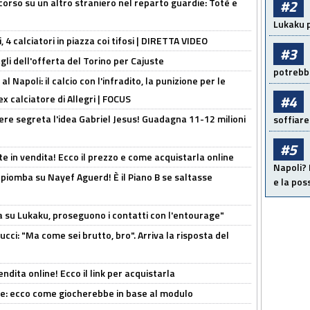
 corso su un altro straniero nel reparto guardie: Totè e
#2
Lukaku p
, 4 calciatori in piazza coi tifosi | DIRETTA VIDEO
#3
gli dell'offerta del Torino per Cajuste
potrebbe
 Napoli: il calcio con l'infradito, la punizione per le
#4
ex calciatore di Allegri | FOCUS
nere segreta l'idea Gabriel Jesus! Guadagna 11-12 milioni
soffiare
#5
e in vendita! Ecco il prezzo e come acquistarla online
Napoli? 
li piomba su Nayef Aguerd! È il Piano B se saltasse
e la pos
a su Lukaku, proseguono i contatti con l'entourage"
cci: "Ma come sei brutto, bro". Arriva la risposta del
ndita online! Ecco il link per acquistarla
yne: ecco come giocherebbe in base al modulo