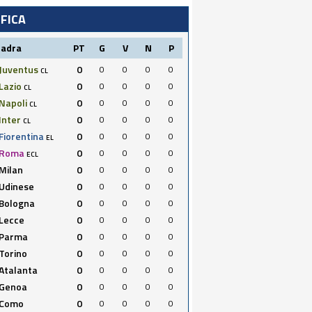
IFICA
uadra
PT
G
V
N
P
Juventus
0
0
0
0
0
CL
Lazio
0
0
0
0
0
CL
Napoli
0
0
0
0
0
CL
Inter
0
0
0
0
0
CL
Fiorentina
0
0
0
0
0
EL
Roma
0
0
0
0
0
ECL
Milan
0
0
0
0
0
Udinese
0
0
0
0
0
Bologna
0
0
0
0
0
Lecce
0
0
0
0
0
Parma
0
0
0
0
0
Torino
0
0
0
0
0
Atalanta
0
0
0
0
0
Genoa
0
0
0
0
0
Como
0
0
0
0
0