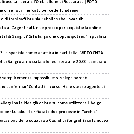
oli: uscita libera all'Ombrellone di Roccaraso | FOTO
una cifra fuori mercato per cederlo adesso
ia di farsi soffiare sia Zeballos che Favasuli!
ta all'Argentina! Link e prezzo per acquistarla online
el di Sangro? Si fa largo una doppia ipotesi: "In pochi ci
ri? La speciale camera tattica in partitella | VIDEO CN24
 di Sangro anticipata a lunedì sera alle 20.30, cambiato
è semplicemente impossibile! Vi spiego perché"
ano conferma: "Contatti in corso! Ha lo stesso agente di
 Allegri ha le idee già chiare su come utilizzare il belga
o per Lukaku! Ha rifiutato due proposte in Turchia"
entazione della squadra a Castel di Sangro! Ecco la nuova