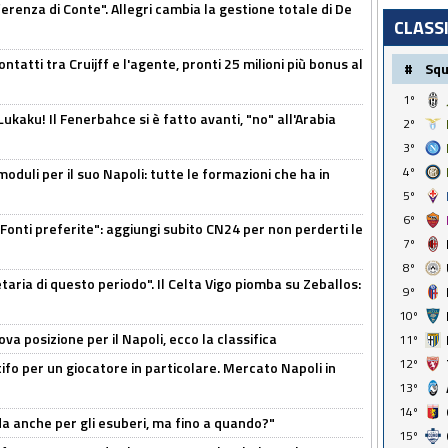
ferenza di Conte". Allegri cambia la gestione totale di De
CLASS
ontatti tra Cruijff e l'agente, pronti 25 milioni più bonus al
#
Sq
1º
kaku! Il Fenerbahce si è fatto avanti, "no" all'Arabia
2º
3º
4º
moduli per il suo Napoli: tutte le formazioni che ha in
5º
6º
Fonti preferite": aggiungi subito CN24 per non perderti le
7º
8º
taria di questo periodo". Il Celta Vigo piomba su Zeballos:
9º
10º
a posizione per il Napoli, ecco la classifica
11º
12º
tifo per un giocatore in particolare. Mercato Napoli in
13º
14º
rda anche per gli esuberi, ma fino a quando?"
15º