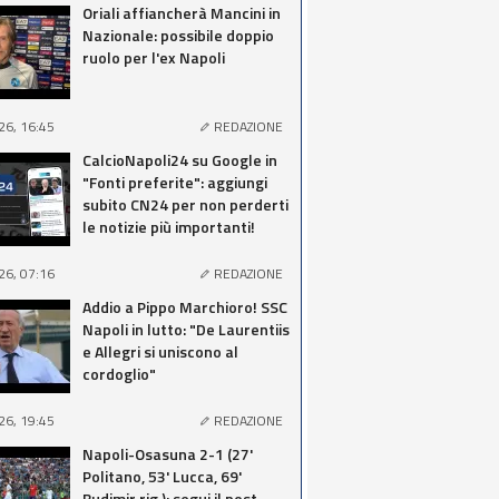
Oriali affiancherà Mancini in
Nazionale: possibile doppio
ruolo per l'ex Napoli
26, 16:45
REDAZIONE
CalcioNapoli24 su Google in
"Fonti preferite": aggiungi
subito CN24 per non perderti
le notizie più importanti!
26, 07:16
REDAZIONE
Addio a Pippo Marchioro! SSC
Napoli in lutto: "De Laurentiis
e Allegri si uniscono al
cordoglio"
26, 19:45
REDAZIONE
Napoli-Osasuna 2-1 (27'
Politano, 53' Lucca, 69'
Budimir rig.): segui il post-