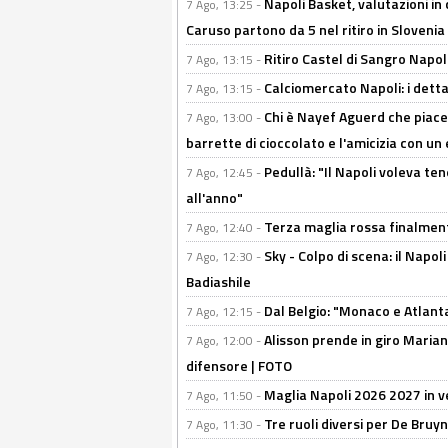
Napoli Basket, valutazioni in
7 Ago, 13:25 -
Caruso partono da 5 nel ritiro in Slovenia
Ritiro Castel di Sangro Napoli
7 Ago, 13:15 -
Calciomercato Napoli: i detta
7 Ago, 13:15 -
Chi è Nayef Aguerd che piace al
7 Ago, 13:00 -
barrette di cioccolato e l'amicizia con un 
Pedullà: "Il Napoli voleva te
7 Ago, 12:45 -
all'anno"
Terza maglia rossa finalment
7 Ago, 12:40 -
Sky - Colpo di scena: il Napo
7 Ago, 12:30 -
Badiashile
Dal Belgio: "Monaco e Atlant
7 Ago, 12:15 -
Alisson prende in giro Marianu
7 Ago, 12:00 -
difensore | FOTO
Maglia Napoli 2026 2027 in ve
7 Ago, 11:50 -
Tre ruoli diversi per De Bru
7 Ago, 11:30 -