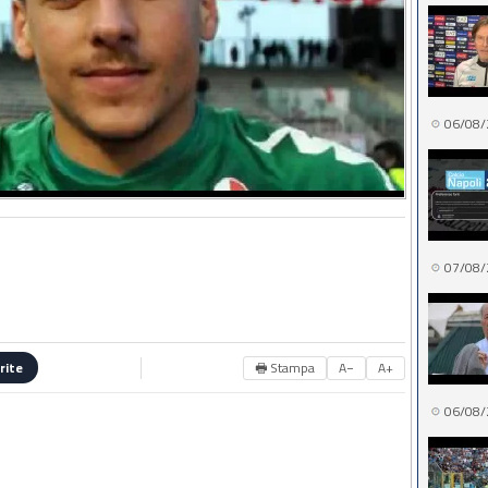
06/08/
07/08/
🖶 Stampa
A−
A+
rite
06/08/