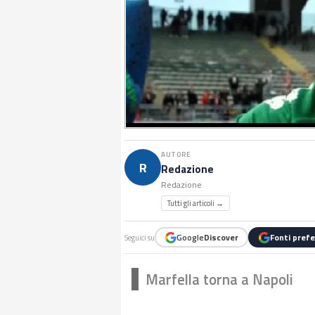
AUTORE
R
Redazione
Redazione
Tutti gli articoli →
Google
Discover
Fonti prefe
Seguici su
Marfella torna a Napoli