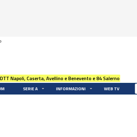
0
 DTT Napoli, Caserta, Avellino e Benevento e 84 Salerno
UM
SERIE A
INFORMAZIONI
WEB TV