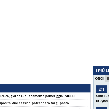
I PIÙ 
OGGI
I
#1
Conte". 
li 2026, giorno 8: allenamento pomeriggio | VIDEO
Bruyne: 
sposito: due cessioni potrebbero fargli posto