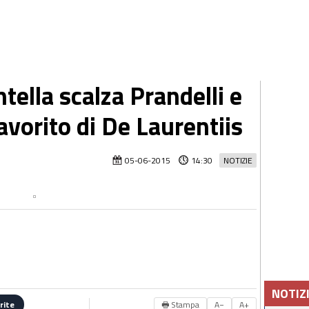
ella scalza Prandelli e
 favorito di De Laurentiis
05-06-2015
14:30
NOTIZIE
NOTIZ
🖶 Stampa
A−
A+
rite