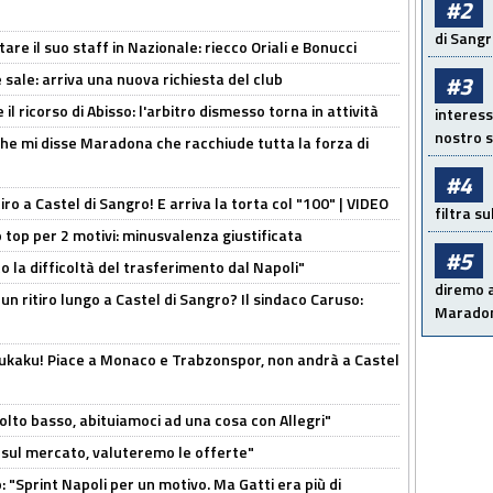
#2
di Sangr
re il suo staff in Nazionale: riecco Oriali e Bonucci
 sale: arriva una nuova richiesta del club
#3
il ricorso di Abisso: l'arbitro dismesso torna in attività
interess
nostro s
 che mi disse Maradona che racchiude tutta la forza di
#4
tiro a Castel di Sangro! E arriva la torta col "100" | VIDEO
filtra s
 top per 2 motivi: minusvalenza giustificata
#5
to la difficoltà del trasferimento dal Napoli"
diremo a
un ritiro lungo a Castel di Sangro? Il sindaco Caruso:
Maradon
Lukaku! Piace a Monaco e Trabzonspor, non andrà a Castel
olto basso, abituiamoci ad una cosa con Allegri"
 è sul mercato, valuteremo le offerte"
: "Sprint Napoli per un motivo. Ma Gatti era più di