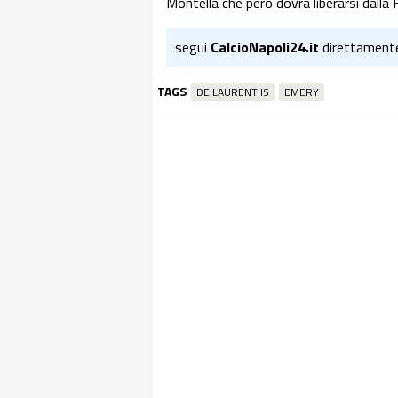
Montella che però dovrà liberarsi dalla F
segui
CalcioNapoli24.it
direttament
TAGS
DE LAURENTIIS
EMERY