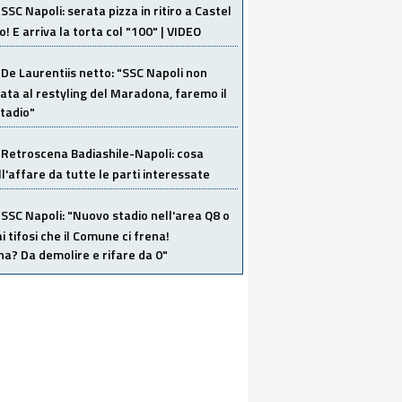
SSC Napoli: serata pizza in ritiro a Castel
o! E arriva la torta col "100" | VIDEO
De Laurentiis netto: "SSC Napoli non
ata al restyling del Maradona, faremo il
tadio"
Retroscena Badiashile-Napoli: cosa
ull'affare da tutte le parti interessate
SSC Napoli: "Nuovo stadio nell'area Q8 o
i tifosi che il Comune ci frena!
a? Da demolire e rifare da 0"