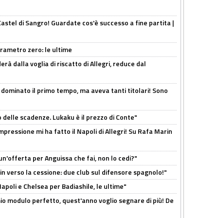
Castel di Sangro! Guardate cos'è successo a fine partita |
arametro zero: le ultime
à dalla voglia di riscatto di Allegri, reduce dal
 dominato il primo tempo, ma aveva tanti titolari! Sono
o delle scadenze. Lukaku è il prezzo di Conte"
mpressione mi ha fatto il Napoli di Allegri! Su Rafa Marin
un'offerta per Anguissa che fai, non lo cedi?"
n verso la cessione: due club sul difensore spagnolo!"
 Napoli e Chelsea per Badiashile, le ultime"
l mio modulo perfetto, quest'anno voglio segnare di più! De