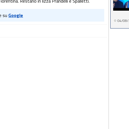
iorentina. Restano in lizza Prandelli e Spalletti.
e su
Google
04/08/