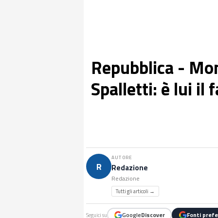
Repubblica - Mont
Spalletti: è lui il
AUTORE
R
Redazione
Redazione
Tutti gli articoli →
Google
Discover
Fonti prefe
Seguici su