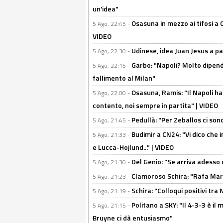
un'idea"
Osasuna in mezzo ai tifosi a 
5 Ago, 22:45 -
VIDEO
Udinese, idea Juan Jesus a p
5 Ago, 22:30 -
Garbo: "Napoli? Molto dipender
5 Ago, 22:15 -
fallimento al Milan"
Osasuna, Ramis: "Il Napoli ha
5 Ago, 22:00 -
contento, noi sempre in partita" | VIDEO
Pedullà: "Per Zeballos ci son
5 Ago, 21:45 -
Budimir a CN24: "Vi dico che i
5 Ago, 21:33 -
e Lucca-Hojlund..." | VIDEO
Del Genio: "Se arriva adesso 
5 Ago, 21:30 -
Clamoroso Schira: "Rafa Mari
5 Ago, 21:23 -
Schira: "Colloqui positivi tra
5 Ago, 21:19 -
Politano a SKY: "Il 4-3-3 è i
5 Ago, 21:15 -
Bruyne ci dà entusiasmo"