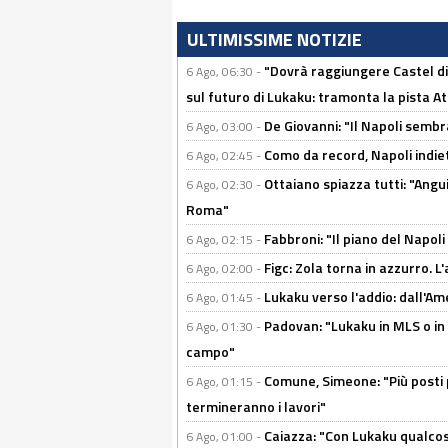
ULTIMISSIME NOTIZIE
"Dovrà raggiungere Castel di
6 Ago, 06:30 -
sul futuro di Lukaku: tramonta la pista A
De Giovanni: "Il Napoli sembr
6 Ago, 03:00 -
Como da record, Napoli indiet
6 Ago, 02:45 -
Ottaiano spiazza tutti: "Ang
6 Ago, 02:30 -
Roma"
Fabbroni: "Il piano del Napoli
6 Ago, 02:15 -
Figc: Zola torna in azzurro. L
6 Ago, 02:00 -
Lukaku verso l'addio: dall'Am
6 Ago, 01:45 -
Padovan: "Lukaku in MLS o in
6 Ago, 01:30 -
campo"
Comune, Simeone: "Più posti
6 Ago, 01:15 -
termineranno i lavori"
Caiazza: "Con Lukaku qualcos
6 Ago, 01:00 -