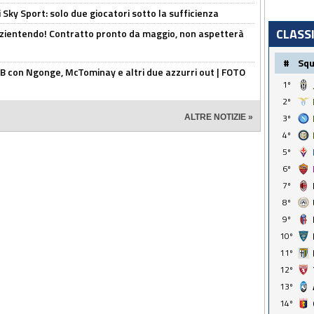
 Sky Sport: solo due giocatori sotto la sufficienza
CLASS
azientendo! Contratto pronto da maggio, non aspetterà
#
Sq
 con Ngonge, McTominay e altri due azzurri out | FOTO
1º
2º
3º
ALTRE NOTIZIE »
4º
5º
6º
7º
8º
9º
10º
11º
12º
13º
14º