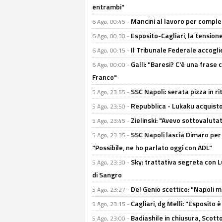
entrambi"
Mancini al lavoro per completa
6 Ago, 00:45 -
Esposito-Cagliari, la tensione
6 Ago, 00:30 -
Il Tribunale Federale accoglie 
6 Ago, 00:15 -
Galli: "Baresi? C'è una frase
6 Ago, 00:00 -
Franco"
SSC Napoli: serata pizza in ri
5 Ago, 23:55 -
Repubblica - Lukaku acquisto
5 Ago, 23:50 -
Zielinski: "Avevo sottovaluta
5 Ago, 23:45 -
SSC Napoli lascia Dimaro per 
5 Ago, 23:35 -
"Possibile, ne ho parlato oggi con ADL"
Sky: trattativa segreta con 
5 Ago, 23:30 -
di Sangro
Del Genio scettico: "Napoli m
5 Ago, 23:27 -
Cagliari, dg Melli: "Esposito
5 Ago, 23:15 -
Badiashile in chiusura, Scotto
5 Ago, 23:00 -