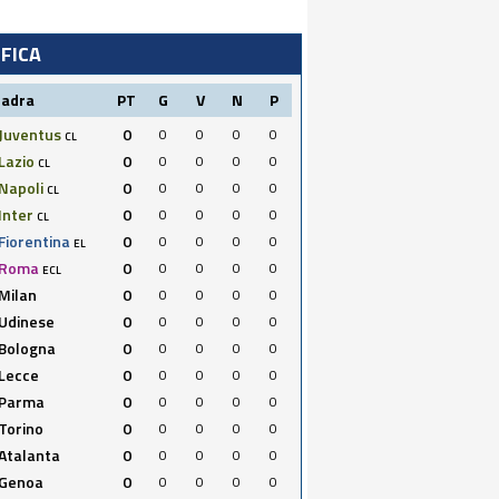
IFICA
uadra
PT
G
V
N
P
Juventus
0
0
0
0
0
CL
Lazio
0
0
0
0
0
CL
Napoli
0
0
0
0
0
CL
Inter
0
0
0
0
0
CL
Fiorentina
0
0
0
0
0
EL
Roma
0
0
0
0
0
ECL
Milan
0
0
0
0
0
Udinese
0
0
0
0
0
Bologna
0
0
0
0
0
Lecce
0
0
0
0
0
Parma
0
0
0
0
0
Torino
0
0
0
0
0
Atalanta
0
0
0
0
0
Genoa
0
0
0
0
0