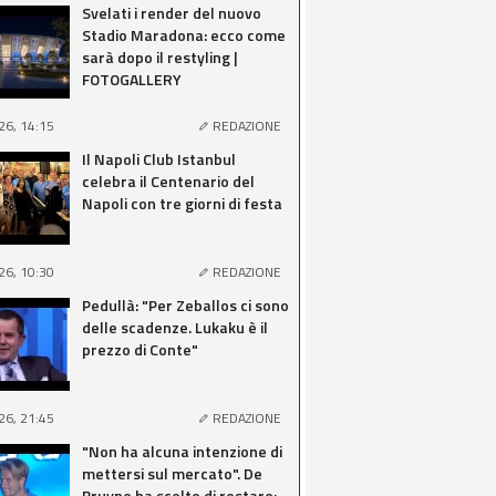
Svelati i render del nuovo
Stadio Maradona: ecco come
sarà dopo il restyling |
FOTOGALLERY
26, 14:15
REDAZIONE
Il Napoli Club Istanbul
celebra il Centenario del
Napoli con tre giorni di festa
26, 10:30
REDAZIONE
Pedullà: "Per Zeballos ci sono
delle scadenze. Lukaku è il
prezzo di Conte"
26, 21:45
REDAZIONE
"Non ha alcuna intenzione di
mettersi sul mercato". De
Bruyne ha scelto di restare: