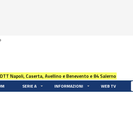
0
 DTT Napoli, Caserta, Avellino e Benevento e 84 Salerno
UM
SERIE A
INFORMAZIONI
WEB TV