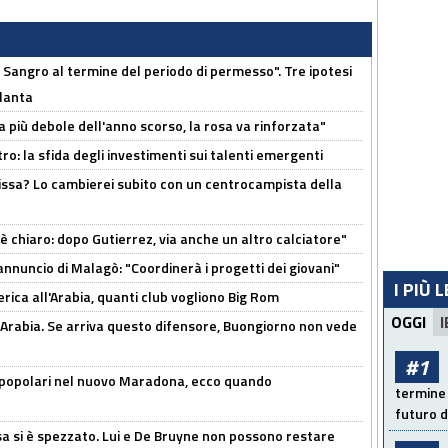
 Sangro al termine del periodo di permesso". Tre ipotesi
tlanta
a più debole dell'anno scorso, la rosa va rinforzata"
ro: la sfida degli investimenti sui talenti emergenti
uissa? Lo cambierei subito con un centrocampista della
 è chiaro: dopo Gutierrez, via anche un altro calciatore"
'annuncio di Malagò: "Coordinerà i progetti dei giovani"
I PIÙ 
erica all'Arabia, quanti club vogliono Big Rom
OGGI
I
 Arabia. Se arriva questo difensore, Buongiorno non vede
#1
 popolari nel nuovo Maradona, ecco quando
termine 
futuro d
a si è spezzato. Lui e De Bruyne non possono restare