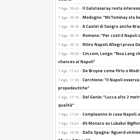
Il Galatasaray resta interes
7 Ago, 18:45 -
Modugno: "McTominay sta ben
7 Ago, 18:30 -
A Castel di Sangro anche Bran
7 Ago, 18:30 -
Romano: "Per costi il Napoli 
7 Ago, 18:15 -
Ritiro Napoli: Allegri prova 
7 Ago, 18:15 -
Cm.com, Longo: "Noa Lang chiu
7 Ago, 18:00 -
chances al Napoli"
De Bruyne come Pirlo o Modric
7 Ago, 17:45 -
Cerchione: "Il Napoli osserv
7 Ago, 17:30 -
propedeutiche"
Del Genio: "Lucca alto 2 metri
7 Ago, 17:15 -
qualità"
Compleanno in casa Napoli: o
7 Ago, 17:00 -
AS Monaco su Lukaku! BigRom
7 Ago, 16:45 -
Dalla Spagna: ‘Aguerd viciniss
7 Ago, 16:30 -