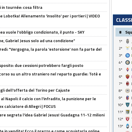
 in tournée: cosa filtra
 Lobotka! Allenamento 'insolito' per i portieri | VIDEO
CLASS
sea vuole l'obbligo condizionato, il punto - SKY
#
Sq
e, Gabriel Jesus solo ad una condizione"
1º
2º
redi: "Vergogna, la parola 'estorsione' non fa parte del
3º
4º
sposito: due cessioni potrebbero fargli posto
5º
 corso su un altro straniero nel reparto guardie: Totè e
6º
7º
gli dell'offerta del Torino per Cajuste
8º
9º
 Napoli: il calcio con l'infradito, la punizione per le
10º
ex calciatore di Allegri | FOCUS
11º
nere segreta l'idea Gabriel Jesus! Guadagna 11-12 milioni
12º
13º
e in vendita! Ecco il prezzo e come acquistarla online