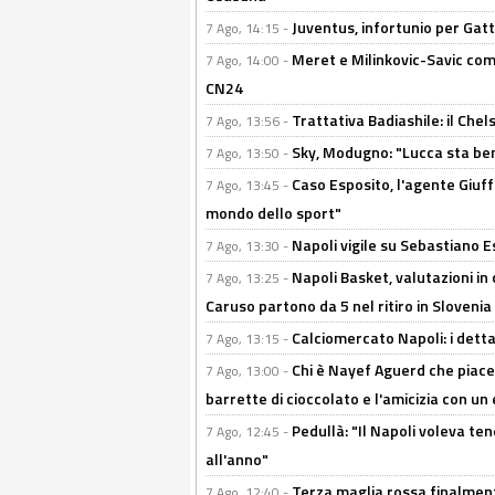
Juventus, infortunio per Gatti
7 Ago, 14:15 -
Meret e Milinkovic-Savic come
7 Ago, 14:00 -
CN24
Trattativa Badiashile: il Chel
7 Ago, 13:56 -
Sky, Modugno: "Lucca sta ben
7 Ago, 13:50 -
Caso Esposito, l'agente Giuff
7 Ago, 13:45 -
mondo dello sport"
Napoli vigile su Sebastiano E
7 Ago, 13:30 -
Napoli Basket, valutazioni in
7 Ago, 13:25 -
Caruso partono da 5 nel ritiro in Slovenia
Calciomercato Napoli: i detta
7 Ago, 13:15 -
Chi è Nayef Aguerd che piace al
7 Ago, 13:00 -
barrette di cioccolato e l'amicizia con un 
Pedullà: "Il Napoli voleva te
7 Ago, 12:45 -
all'anno"
Terza maglia rossa finalment
7 Ago, 12:40 -