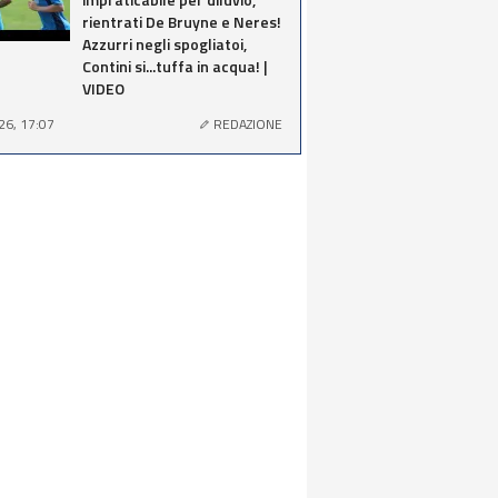
rientrati De Bruyne e Neres!
Azzurri negli spogliatoi,
Contini si...tuffa in acqua! |
VIDEO
26, 17:07
REDAZIONE