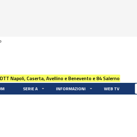
0
 DTT Napoli, Caserta, Avellino e Benevento e 84 Salerno
UM
SERIE A
INFORMAZIONI
WEB TV