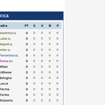
IFICA
uadra
PT
G
V
N
P
Juventus
0
0
0
0
0
CL
Lazio
0
0
0
0
0
CL
Napoli
0
0
0
0
0
CL
Inter
0
0
0
0
0
CL
Fiorentina
0
0
0
0
0
EL
Roma
0
0
0
0
0
ECL
Milan
0
0
0
0
0
Udinese
0
0
0
0
0
Bologna
0
0
0
0
0
Lecce
0
0
0
0
0
Parma
0
0
0
0
0
Torino
0
0
0
0
0
Atalanta
0
0
0
0
0