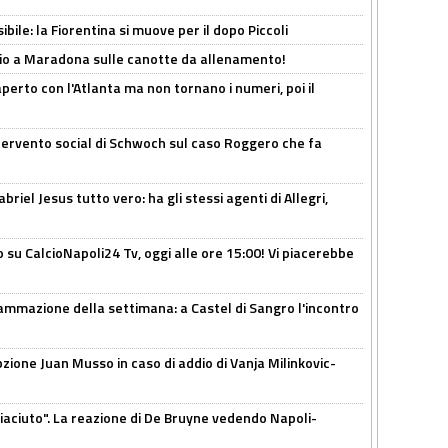
ibile: la Fiorentina si muove per il dopo Piccoli
o a Maradona sulle canotte da allenamento!
erto con l'Atlanta ma non tornano i numeri, poi il
ntervento social di Schwoch sul caso Roggero che fa
iel Jesus tutto vero: ha gli stessi agenti di Allegri,
o su CalcioNapoli24 Tv, oggi alle ore 15:00! Vi piacerebbe
ammazione della settimana: a Castel di Sangro l'incontro
pzione Juan Musso in caso di addio di Vanja Milinkovic-
piaciuto". La reazione di De Bruyne vedendo Napoli-