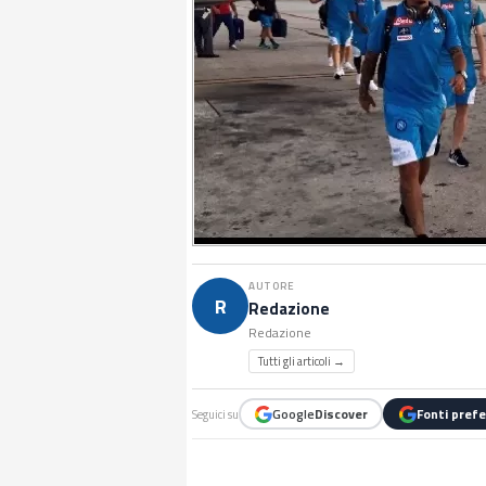
AUTORE
R
Redazione
Redazione
Tutti gli articoli →
Google
Discover
Fonti prefe
Seguici su