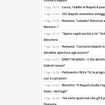
Sfuma il Napoli?
Lucca, l'addio al Napoli è poss
7 Ago, 16:15 -
SSC Napoli, ennesimo omaggi
7 Ago, 15:45 -
Romano: "Lukaku? Discorso ap
7 Ago, 15:30 -
Monaco..."
"Spero capiti anche a te" l'i
7 Ago, 15:15 -
discutere
Romano: "Contatto Napoli-Gabr
7 Ago, 14:55 -
darebbe apertura agli azzurri"
DIRETTA VIDEO - Il filo dirett
7 Ago, 14:55 -
Gabriel Jesus?
Palinsesto CN24 TV, la progr
7 Ago, 14:50 -
con 4 calciatori
Moretto: "Il Napoli studia l’o
7 Ago, 14:43 -
Savic, i dettagli"
"Ha visto qualcosa che gli è 
7 Ago, 14:30 -
Osasuna