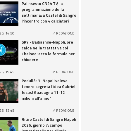
Palinsesto CN24 TV, la
programmazione della
settimana: a Castel di Sangro
l'incontro con 4 calciatori
26, 14:50
REDAZIONE
SKY - Badiashile-Napoli, ore
calde nella trattativa col
Chelsea: ecco la formula per
chiudere
26, 19:45
REDAZIONE
Pedullà: "Il Napoli voleva
tenere segreta l'idea Gabriel
Jesus! Guadagna 11-12
milioni all'anno"
26, 12:45
REDAZIONE
Ritiro Castel di Sangro Napoli
2026, giorno 7: campo
impraticabile per diluvio,