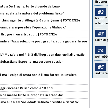
Bruyne: 
sato a De Bruyne, tutto dipende da Leao
#2
e, svelata la natura del problema fisico"
Napoli? 
chini, agente di Allegri (e Gabriel Jesus) | FOTO CN24
e la pos
considera impossibile l'operazione Vlahovic"
#3
De Bruyne in un altro ruolo | FOTO CN24
Lukaku p
de all'Ajax: soluzione poco gradita, vuole giocarsi le sue
#4
? Mezz'ala nel 4-3-3 di Allegri, con due ruoli alternativi
potrebbe
a Sebastiano Esposito, ma servono cessioni
#5
soffiare
, ma il colpo di testa non è il suo forte! Ha un'altra
ggi Vincenzo Prisco compie 18 anni
 ha messo tutte le proposte in stand-by
imo alla Real Sociedad! Definito prestito e riscatto’.