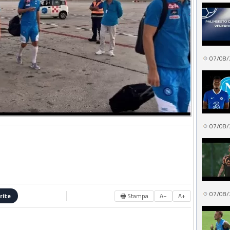
07/08/
07/08/
07/08/
🖶 Stampa
A−
A+
rite