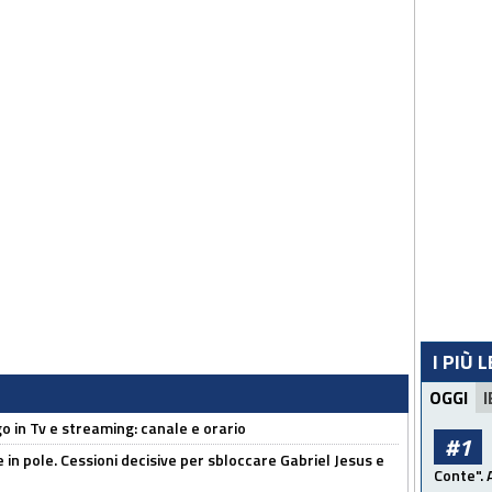
I PIÙ 
OGGI
I
o in Tv e streaming: canale e orario
#1
e in pole. Cessioni decisive per sbloccare Gabriel Jesus e
Conte". 