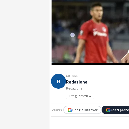
AUTORE
R
Redazione
Redazione
Tutti gli articoli →
Google
Discover
Fonti prefe
Seguici su