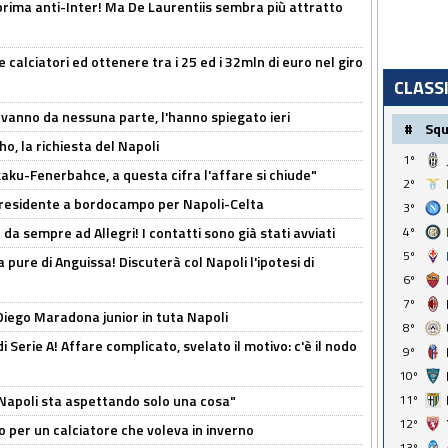
a prima anti-Inter! Ma De Laurentiis sembra più attratto
 calciatori ed ottenere tra i 25 ed i 32mln di euro nel giro
CLASS
 vanno da nessuna parte, l'hanno spiegato ieri
#
Sq
o, la richiesta del Napoli
1º
aku-Fenerbahce, a questa cifra l'affare si chiude"
2º
 Presidente a bordocampo per Napoli-Celta
3º
da sempre ad Allegri! I contatti sono già stati avviati
4º
5º
a pure di Anguissa! Discuterà col Napoli l'ipotesi di
6º
7º
Diego Maradona junior in tuta Napoli
8º
di Serie A! Affare complicato, svelato il motivo: c'è il nodo
9º
10º
l Napoli sta aspettando solo una cosa"
11º
12º
ivo per un calciatore che voleva in inverno
13º