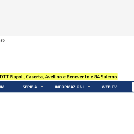
:50
 DTT Napoli, Caserta, Avellino e Benevento e 84 Salerno
UM
SERIE A
INFORMAZIONI
WEB TV