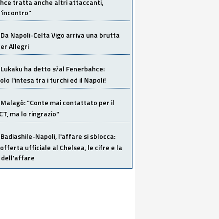
ce tratta anche altri attaccanti,
'incontro"
Da Napoli-Celta Vigo arriva una brutta
per Allegri
Lukaku ha detto
sì
al Fenerbahce:
o l'intesa tra i turchi ed il Napoli!
Malagò: "Conte mai contattato per il
 CT, ma lo ringrazio"
Badiashile-Napoli, l'affare si sblocca:
offerta ufficiale al Chelsea, le cifre e la
dell'affare