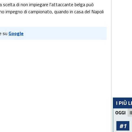
a scelta di non impiegare l'attaccante belga può
imo impegno di campionato, quando in casa del Napoli
e su
Google
I PIÙ 
OGGI
I
#1