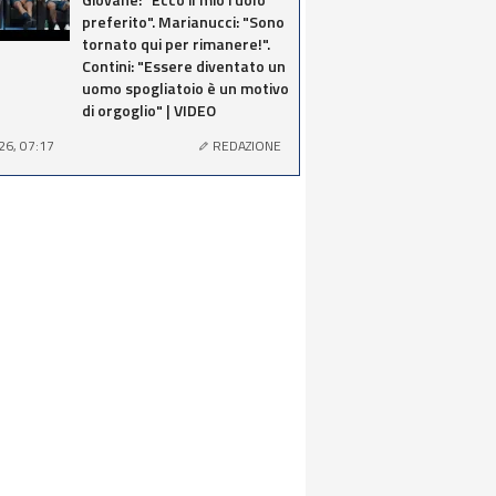
preferito". Marianucci: "Sono
tornato qui per rimanere!".
Contini: "Essere diventato un
uomo spogliatoio è un motivo
di orgoglio" | VIDEO
26, 07:17
REDAZIONE