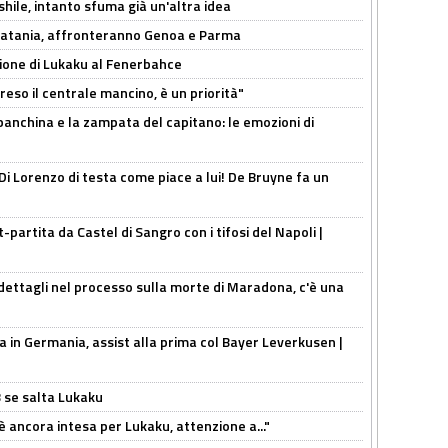
shile, intanto sfuma già un'altra idea
e Catania, affronteranno Genoa e Parma
sione di Lukaku al Fenerbahce
reso il centrale mancino, è un priorità"
 panchina e la zampata del capitano: le emozioni di
Di Lorenzo di testa come piace a lui! De Bruyne fa un
t-partita da Castel di Sangro con i tifosi del Napoli |
ettagli nel processo sulla morte di Maradona, c'è una
a in Germania, assist alla prima col Bayer Leverkusen |
B se salta Lukaku
'è ancora intesa per Lukaku, attenzione a..."