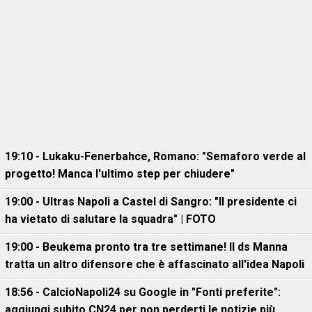
19:10 - Lukaku-Fenerbahce, Romano: "Semaforo verde al
progetto! Manca l'ultimo step per chiudere"
19:00 - Ultras Napoli a Castel di Sangro: "Il presidente ci
ha vietato di salutare la squadra" | FOTO
19:00 - Beukema pronto tra tre settimane! Il ds Manna
tratta un altro difensore che è affascinato all'idea Napoli
18:56 - CalcioNapoli24 su Google in "Fonti preferite":
aggiungi subito CN24 per non perderti le notizie più