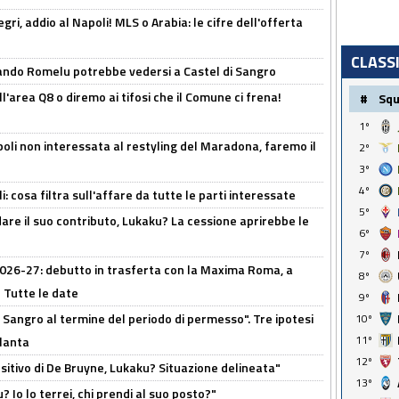
ri, addio al Napoli! MLS o Arabia: le cifre dell'offerta
CLASS
ando Romelu potrebbe vedersi a Castel di Sangro
l'area Q8 o diremo ai tifosi che il Comune ci frena!
#
Sq
1º
oli non interessata al restyling del Maradona, faremo il
2º
3º
4º
 cosa filtra sull'affare da tutte le parti interessate
5º
are il suo contributo, Lukaku? La cessione aprirebbe le
6º
7º
 2026-27: debutto in trasferta con la Maxima Roma, a
8º
 Tutte le date
9º
 Sangro al termine del periodo di permesso". Tre ipotesi
10º
11º
tlanta
12º
tivo di De Bruyne, Lukaku? Situazione delineata"
13º
? Io lo terrei, chi prendi al suo posto?"