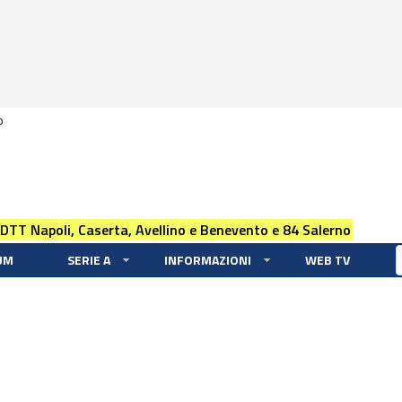
0
 DTT Napoli, Caserta, Avellino e Benevento e 84 Salerno
UM
SERIE A
INFORMAZIONI
WEB TV