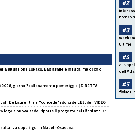
#2
interess
nostro s
#3
weekend!
ultime
#4
al Napol
lla situazione Lukaku. Badiashile è in lista, ma occhio
dell'Atl
#5
li 2026, giorno 7: allenamento pomeriggio | DIRETTA
finisce i
apoli: De Laurentiis si "concede" i dolci de L'Etoile | VIDEO
 logo e nuova sede: riparte il progetto dei tifosi azzurri
esultanza dopo il gol in Napoli-Osasuna