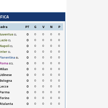
IFICA
uadra
PT
G
V
N
P
Juventus
0
0
0
0
0
CL
Lazio
0
0
0
0
0
CL
Napoli
0
0
0
0
0
CL
Inter
0
0
0
0
0
CL
Fiorentina
0
0
0
0
0
EL
Roma
0
0
0
0
0
ECL
Milan
0
0
0
0
0
Udinese
0
0
0
0
0
Bologna
0
0
0
0
0
Lecce
0
0
0
0
0
Parma
0
0
0
0
0
Torino
0
0
0
0
0
Atalanta
0
0
0
0
0