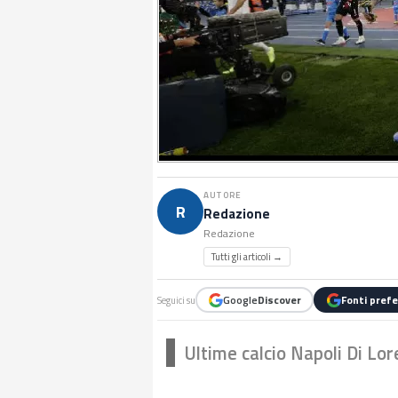
AUTORE
R
Redazione
Redazione
Tutti gli articoli →
Google
Discover
Fonti prefe
Seguici su
Ultime calcio Napoli Di Lor