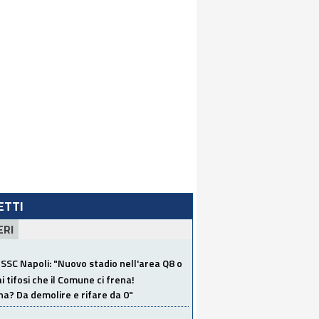
LETTI
ERI
SSC Napoli: "Nuovo stadio nell'area Q8 o
i tifosi che il Comune ci frena!
a? Da demolire e rifare da 0"