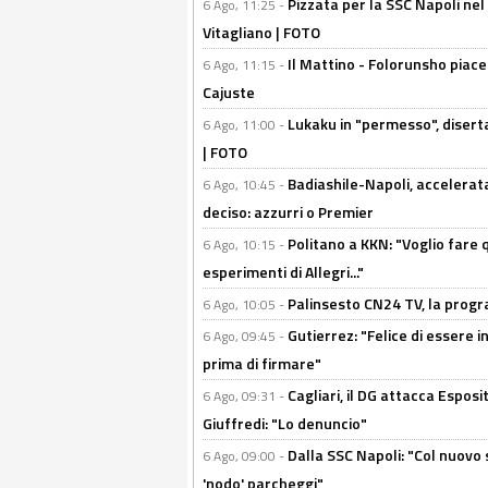
Pizzata per la SSC Napoli nel 
6 Ago, 11:25 -
Vitagliano | FOTO
Il Mattino - Folorunsho piace
6 Ago, 11:15 -
Cajuste
Lukaku in "permesso", diserta
6 Ago, 11:00 -
| FOTO
Badiashile-Napoli, accelerata
6 Ago, 10:45 -
deciso: azzurri o Premier
Politano a KKN: "Voglio fare qu
6 Ago, 10:15 -
esperimenti di Allegri..."
Palinsesto CN24 TV, la prog
6 Ago, 10:05 -
Gutierrez: "Felice di essere 
6 Ago, 09:45 -
prima di firmare"
Cagliari, il DG attacca Espos
6 Ago, 09:31 -
Giuffredi: "Lo denuncio"
Dalla SSC Napoli: "Col nuovo
6 Ago, 09:00 -
'nodo' parcheggi"