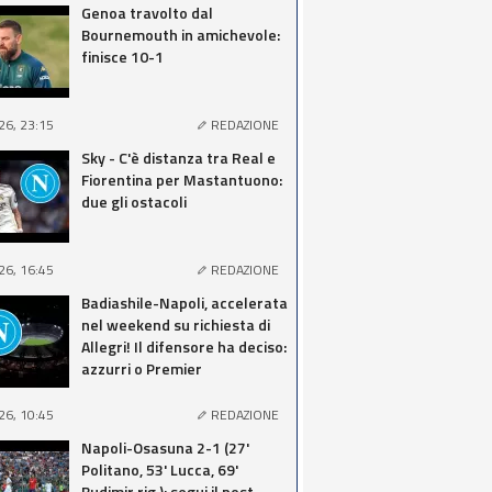
Genoa travolto dal
Bournemouth in amichevole:
finisce 10-1
26, 23:15
REDAZIONE
Sky - C'è distanza tra Real e
Fiorentina per Mastantuono:
due gli ostacoli
26, 16:45
REDAZIONE
Badiashile-Napoli, accelerata
nel weekend su richiesta di
Allegri! Il difensore ha deciso:
azzurri o Premier
26, 10:45
REDAZIONE
Napoli-Osasuna 2-1 (27'
Politano, 53' Lucca, 69'
Budimir rig.): segui il post-