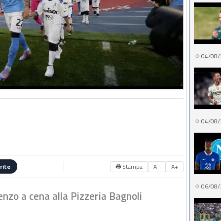
04/08/
04/08/
🖶 Stampa
A−
A+
rite
06/08/
enzo a cena alla Pizzeria Bagnoli