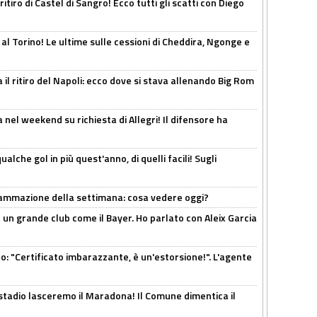
ritiro di Castel di Sangro! Ecco tutti gli scatti con Diego
 al Torino! Le ultime sulle cessioni di Cheddira, Ngonge e
 il ritiro del Napoli: ecco dove si stava allenando Big Rom
 nel weekend su richiesta di Allegri! Il difensore ha
alche gol in più quest'anno, di quelli facili! Sugli
rammazione della settimana: cosa vedere oggi?
in un grande club come il Bayer. Ho parlato con Aleix Garcia
ito: "Certificato imbarazzante, è un'estorsione!". L'agente
 stadio lasceremo il Maradona! Il Comune dimentica il