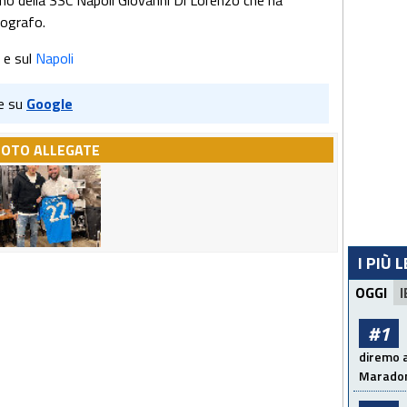
ano della SSC Napoli Giovanni Di Lorenzo che ha
tografo.
e sul
Napoli
e su
Google
FOTO ALLEGATE
I PIÙ 
OGGI
I
#1
diremo a
Maradon