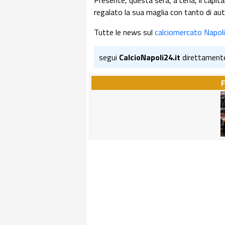
Presente, questa sera, a cena, il capit
regalato la sua maglia con tanto di au
Tutte le news sul
calciomercato Napoli
segui
CalcioNapoli24.it
direttament