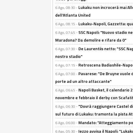
Lukaku non incrocerà mai Alleg
6 Ago, 08:30 -
dell'Atlanta United
Lukaku-Napoli, Gazzetta: qu
6 Ago, 08:15 -
SSC Napoli: "Nuovo stadio nel
6 Ago, 07:45 -
Maradona? Da demolire e rifare da 0"
De Laurentiis netto: "SSC Nap
6 Ago, 07:30 -
nostro stadio"
Retroscena Badiashile-Napoli:
6 Ago, 07:15 -
Pavarese: "De Bruyne vuole d
6 Ago, 07:00 -
porte ad un altro attaccante"
Napoli Basket, il calendario
6 Ago, 06:45 -
novembre e febbraio il derby con Scafati!
"Dovrà raggiungere Castel di
6 Ago, 06:30 -
sul futuro di Lukaku: tramonta la pista A
Mandato: "Atteggiamento posi
6 Ago, 06:00 -
Iezzo avvisa il Napoli: "Lukaku
6 Ago, 05:30 -