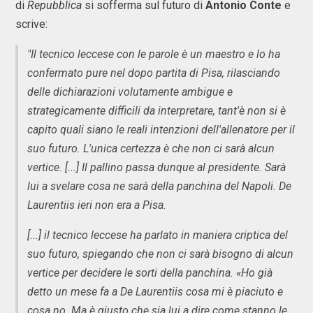
di
Repubblica
si sofferma sul futuro di
Antonio Conte
e
scrive:
"Il tecnico leccese con le parole è un maestro e lo ha
confermato pure nel dopo partita di Pisa, rilasciando
delle dichiarazioni volutamente ambigue e
strategicamente difficili da interpretare, tant'è non si è
capito quali siano le reali intenzioni dell'allenatore per il
suo futuro. L'unica certezza è che non ci sarà alcun
vertice. [...] Il pallino passa dunque al presidente. Sarà
lui a svelare cosa ne sarà della panchina del Napoli. De
Laurentiis ieri non era a Pisa.
[...] il tecnico leccese ha parlato in maniera criptica del
suo futuro, spiegando che non ci sarà bisogno di alcun
vertice per decidere le sorti della panchina. «Ho già
detto un mese fa a De Laurentiis cosa mi è piaciuto e
cosa no. Ma è giusto che sia lui a dire come stanno le