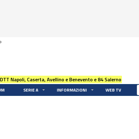
0
 DTT Napoli, Caserta, Avellino e Benevento e 84 Salerno
UM
SERIE A
INFORMAZIONI
WEB TV