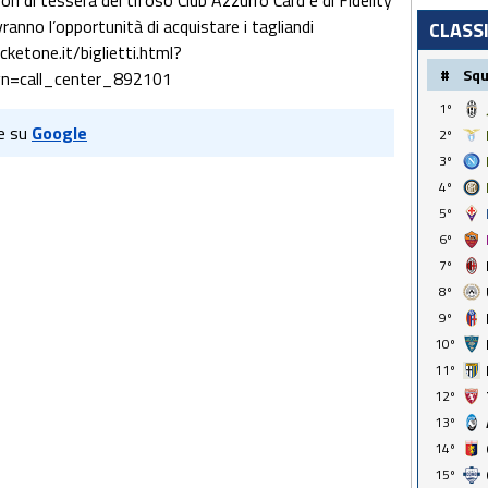
i di tessera del tifoso Club Azzurro Card e di Fidelity
anno l’opportunità di acquistare i tagliandi
CLASS
cketone.it/biglietti.html?
#
Sq
gn=call_center_892101
1º
e su
Google
2º
3º
4º
5º
6º
7º
8º
9º
10º
11º
12º
13º
14º
15º