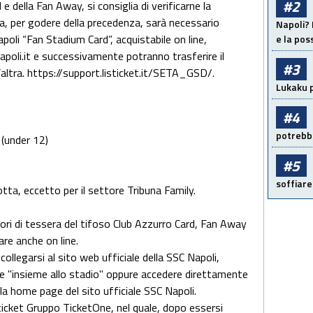
#2
e della Fan Away, si consiglia di verificarne la
ta, per godere della precedenza, sarà necessario
Napoli? 
poli “Fan Stadium Card”, acquistabile on line,
e la pos
apoli.it e successivamente potranno trasferire il
#3
l’altra. https://support.listicket.it/SETA_GSD/.
Lukaku p
#4
potrebbe
 (under 12)
#5
soffiare
otta, eccetto per il settore Tribuna Family.
ori di tessera del tifoso Club Azzurro Card, Fan Away
are anche on line.
collegarsi al sito web ufficiale della SSC Napoli,
one "insieme allo stadio" oppure accedere direttamente
lla home page del sito ufficiale SSC Napoli.
isticket Gruppo TicketOne, nel quale, dopo essersi