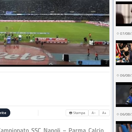
07/08/
06/08/
🖶 Stampa
A−
A+
rite
06/08/
i Campionato SSC Napoli – Parma Calcio