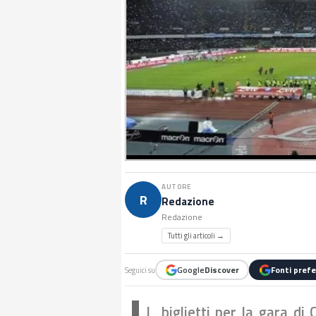
AUTORE
R
Redazione
Redazione
Tutti gli articoli →
Google
Discover
Fonti prefe
Seguici su
I biglietti per la gara d