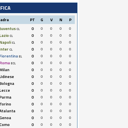
IFICA
uadra
PT
G
V
N
P
Juventus
0
0
0
0
0
CL
Lazio
0
0
0
0
0
CL
Napoli
0
0
0
0
0
CL
Inter
0
0
0
0
0
CL
Fiorentina
0
0
0
0
0
EL
Roma
0
0
0
0
0
ECL
Milan
0
0
0
0
0
Udinese
0
0
0
0
0
Bologna
0
0
0
0
0
Lecce
0
0
0
0
0
Parma
0
0
0
0
0
Torino
0
0
0
0
0
Atalanta
0
0
0
0
0
Genoa
0
0
0
0
0
Como
0
0
0
0
0