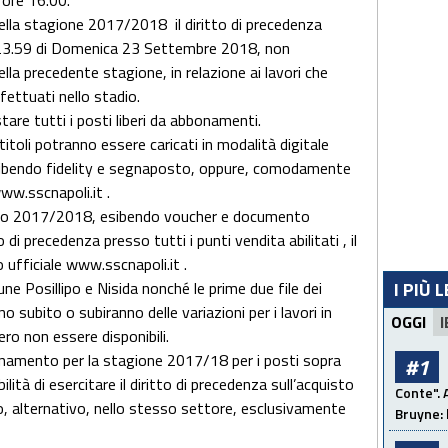
ore 16.00.
della stagione 2017/2018 il diritto di precedenza
ore 23.59 di Domenica 23 Settembre 2018, non
la precedente stagione, in relazione ai lavori che
ettuati nello stadio.
are tutti i posti liberi da abbonamenti.
 titoli potranno essere caricati in modalità digitale
, esibendo fidelity e segnaposto, oppure, comodamente
www.sscnapoli.it .
nico 2017/2018, esibendo voucher e documento
 di precedenza presso tutti i punti vendita abilitati , il
o ufficiale www.sscnapoli.it .
bune Posillipo e Nisida nonché le prime due file dei
I PIÙ 
o subito o subiranno delle variazioni per i lavori in
OGGI
I
ro non essere disponibili.
bonamento per la stagione 2017/18 per i posti sopra
#1
bilità di esercitare il diritto di precedenza sull’acquisto
Conte". 
bero, alternativo, nello stesso settore, esclusivamente
Bruyne: 