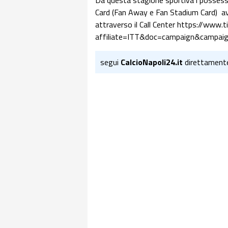
Da questa stagione sportiva i possessor
Card (Fan Away e Fan Stadium Card) avr
attraverso il Call Center https://www.ti
affiliate=ITT&doc=campaign&campai
segui
CalcioNapoli24.it
direttament