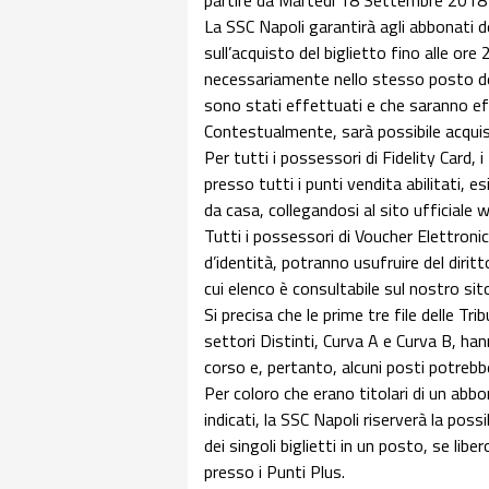
partire da Martedì 18 Settembre 2018 
La SSC Napoli garantirà agli abbonati 
sull’acquisto del biglietto fino alle 
necessariamente nello stesso posto del
sono stati effettuati e che saranno eff
Contestualmente, sarà possibile acquist
Per tutti i possessori di Fidelity Card, i
presso tutti i punti vendita abilitati
da casa, collegandosi al sito ufficiale 
Tutti i possessori di Voucher Elettro
d’identità, potranno usufruire del diritto
cui elenco è consultabile sul nostro sit
Si precisa che le prime tre file delle Tri
settori Distinti, Curva A e Curva B, hann
corso e, pertanto, alcuni posti potrebbe
Per coloro che erano titolari di un ab
indicati, la SSC Napoli riserverà la possi
dei singoli biglietti in un posto, se li
presso i Punti Plus.