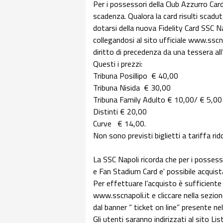
Per i possessori della Club Azzurro Card 
scadenza. Qualora la card risulti scadu
dotarsi della nuova Fidelity Card SSC Na
collegandosi al sito ufficiale www.sscn
diritto di precedenza da una tessera al
Questi i prezzi:
Tribuna Posillipo € 40,00
Tribuna Nisida € 30,00
Tribuna Family Adulto € 10,00/ € 5,00
Distinti € 20,00
Curve € 14,00.
Non sono previsti biglietti a tariffa rid
La SSC Napoli ricorda che per i possess
e Fan Stadium Card e' possibile acquist
Per effettuare l’acquisto è sufficiente 
www.sscnapoli.it e cliccare nella sezi
dal banner “ ticket on line” presente ne
Gli utenti saranno indirizzati al sito L