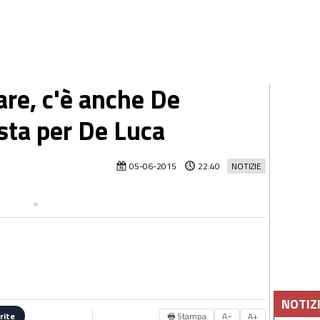
re, c'è anche De
esta per De Luca
05-06-2015
22:40
NOTIZIE
NOTIZ
🖶 Stampa
A−
A+
rite