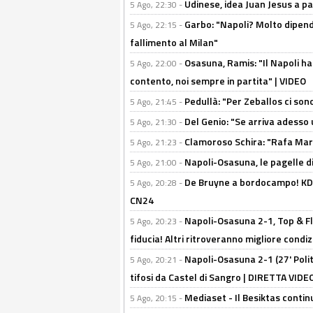
Udinese, idea Juan Jesus a p
5 Ago, 22:30 -
Garbo: "Napoli? Molto dipender
5 Ago, 22:15 -
fallimento al Milan"
Osasuna, Ramis: "Il Napoli ha
5 Ago, 22:00 -
contento, noi sempre in partita" | VIDEO
Pedullà: "Per Zeballos ci son
5 Ago, 21:45 -
Del Genio: "Se arriva adesso 
5 Ago, 21:30 -
Clamoroso Schira: "Rafa Mari
5 Ago, 21:23 -
Napoli-Osasuna, le pagelle di
5 Ago, 21:00 -
De Bruyne a bordocampo! KDB
5 Ago, 20:28 -
CN24
Napoli-Osasuna 2-1, Top & Fl
5 Ago, 20:23 -
fiducia! Altri ritroveranno migliore condi
Napoli-Osasuna 2-1 (27' Polita
5 Ago, 20:21 -
tifosi da Castel di Sangro | DIRETTA VIDE
Mediaset - Il Besiktas contin
5 Ago, 20:15 -