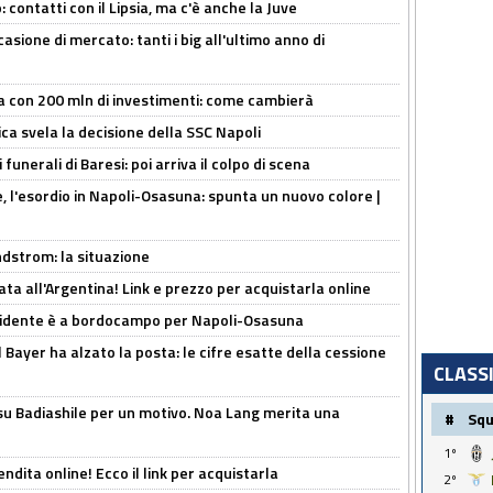
 contatti con il Lipsia, ma c'è anche la Juve
asione di mercato: tanti i big all'ultimo anno di
a con 200 mln di investimenti: come cambierà
ca svela la decisione della SSC Napoli
funerali di Baresi: poi arriva il colpo di scena
, l'esordio in Napoli-Osasuna: spunta un nuovo colore |
ndstrom: la situazione
ta all'Argentina! Link e prezzo per acquistarla online
presidente è a bordocampo per Napoli-Osasuna
il Bayer ha alzato la posta: le cifre esatte della cessione
CLASS
 su Badiashile per un motivo. Noa Lang merita una
#
Sq
1º
ndita online! Ecco il link per acquistarla
2º