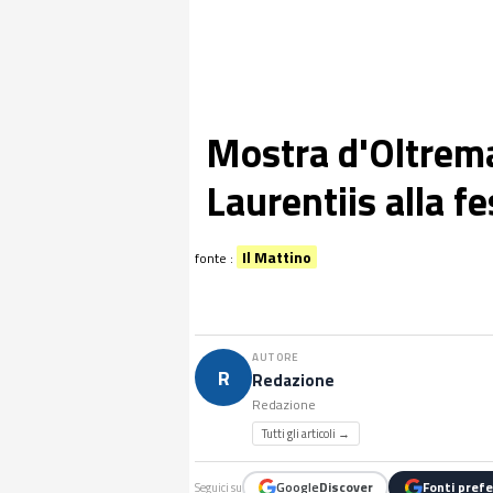
Mostra d'Oltrema
Laurentiis alla f
Il Mattino
fonte :
AUTORE
R
Redazione
Redazione
Tutti gli articoli →
Google
Discover
Fonti prefe
Seguici su