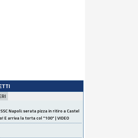
LETTI
ERI
SSC Napoli: serata pizza in ritiro a Castel
o! E arriva la torta col "100" | VIDEO