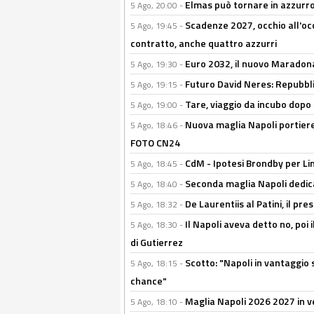
Elmas può tornare in azzurro:
5 Ago, 20:00 -
Scadenze 2027, occhio all'occ
5 Ago, 19:45 -
contratto, anche quattro azzurri
Euro 2032, il nuovo Maradon
5 Ago, 19:30 -
Futuro David Neres: Repubbli
5 Ago, 19:15 -
Tare, viaggio da incubo dopo i 
5 Ago, 19:00 -
Nuova maglia Napoli portiere
5 Ago, 18:46 -
FOTO CN24
CdM - Ipotesi Brondby per Li
5 Ago, 18:45 -
Seconda maglia Napoli dedica
5 Ago, 18:40 -
De Laurentiis al Patini, il 
5 Ago, 18:32 -
Il Napoli aveva detto no, poi 
5 Ago, 18:30 -
di Gutierrez
Scotto: "Napoli in vantaggio
5 Ago, 18:15 -
chance"
Maglia Napoli 2026 2027 in ve
5 Ago, 18:10 -