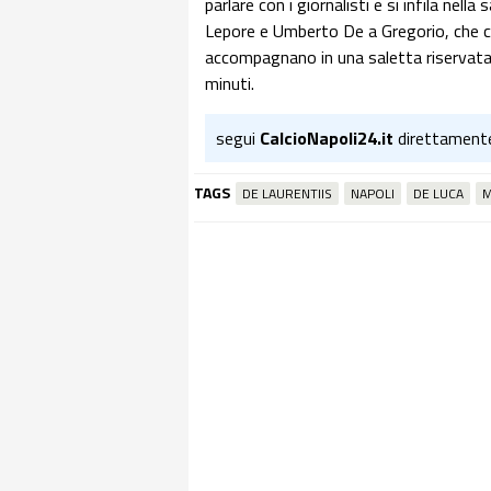
parlare con i giornalisti e si infila nel
Lepore e Umberto De a Gregorio, che co
accompagnano in una saletta riservata.
minuti.
segui
CalcioNapoli24.it
direttament
TAGS
DE LAURENTIIS
NAPOLI
DE LUCA
M