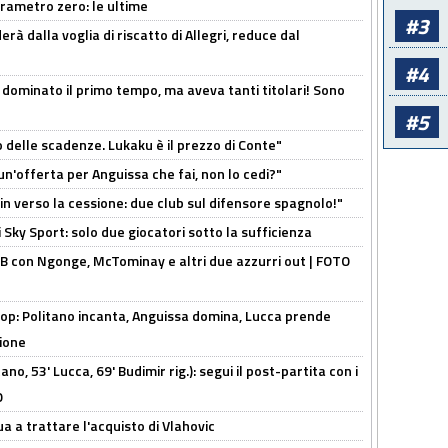
arametro zero: le ultime
#3
à dalla voglia di riscatto di Allegri, reduce dal
#4
 dominato il primo tempo, ma aveva tanti titolari! Sono
#5
o delle scadenze. Lukaku è il prezzo di Conte"
un'offerta per Anguissa che fai, non lo cedi?"
n verso la cessione: due club sul difensore spagnolo!"
 Sky Sport: solo due giocatori sotto la sufficienza
 con Ngonge, McTominay e altri due azzurri out | FOTO
op: Politano incanta, Anguissa domina, Lucca prende
zione
no, 53' Lucca, 69' Budimir rig.): segui il post-partita con i
O
ua a trattare l'acquisto di Vlahovic