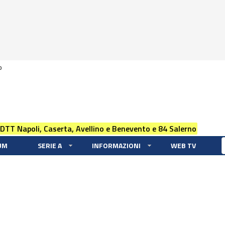
0
 DTT Napoli, Caserta, Avellino e Benevento e 84 Salerno
UM
SERIE A
INFORMAZIONI
WEB TV