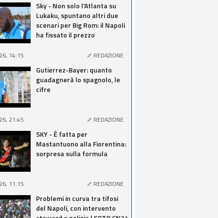
Sky - Non solo l'Atlanta su
Lukaku, spuntano altri due
scenari per Big Rom: il Napoli
ha fissato il prezzo
26, 14:15
REDAZIONE
Gutierrez-Bayer: quanto
guadagnerà lo spagnolo, le
cifre
26, 21:45
REDAZIONE
SKY - È fatta per
Mastantuono alla Fiorentina:
sorpresa sulla formula
26, 11:15
REDAZIONE
Problemi in curva tra tifosi
del Napoli, con intervento
steward e polizia | FOTO CN24