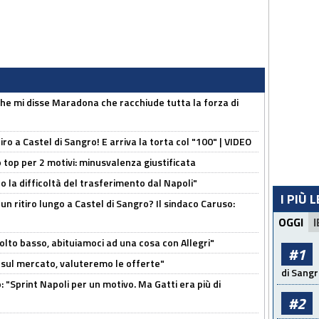
 che mi disse Maradona che racchiude tutta la forza di
tiro a Castel di Sangro! E arriva la torta col "100" | VIDEO
 top per 2 motivi: minusvalenza giustificata
to la difficoltà del trasferimento dal Napoli"
I PIÙ 
un ritiro lungo a Castel di Sangro? Il sindaco Caruso:
OGGI
I
olto basso, abituiamoci ad una cosa con Allegri"
#1
 è sul mercato, valuteremo le offerte"
di Sangr
: "Sprint Napoli per un motivo. Ma Gatti era più di
#2