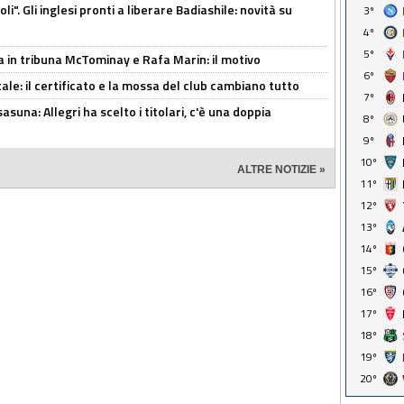
i". Gli inglesi pronti a liberare Badiashile: novità su
3º
4º
5º
a in tribuna McTominay e Rafa Marin: il motivo
6º
tale: il certificato e la mossa del club cambiano tutto
7º
asuna: Allegri ha scelto i titolari, c'è una doppia
8º
9º
10º
ALTRE NOTIZIE »
11º
12º
13º
14º
15º
16º
17º
18º
19º
20º