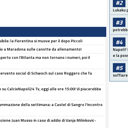
#2
Lukaku p
#3
potrebbe
#4
ibile: la Fiorentina si muove per il dopo Piccoli
o a Maradona sulle canotte da allenamento!
Napoli? 
e la pos
erto con l'Atlanta ma non tornano i numeri, poi il
#5
ntervento social di Schwoch sul caso Roggero che fa
soffiare
o su CalcioNapoli24 Tv, oggi alle ore 15:00! Vi piacerebbe
ammazione della settimana: a Castel di Sangro l'incontro
pzione Juan Musso in caso di addio di Vanja Milinkovic-