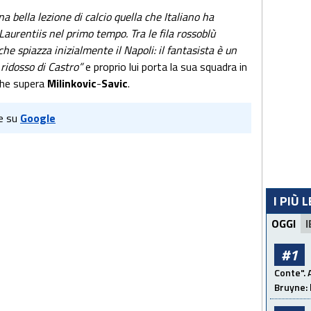
na bella lezione di calcio quella che Italiano ha
Laurentiis nel primo tempo. Tra le fila rossoblù
 spiazza inizialmente il Napoli: il fantasista è un
ridosso di Castro”
e proprio lui porta la sua squadra in
che supera
Milinkovic
-
Savic
.
e su
Google
I PIÙ 
OGGI
I
#1
Conte". 
Bruyne: 