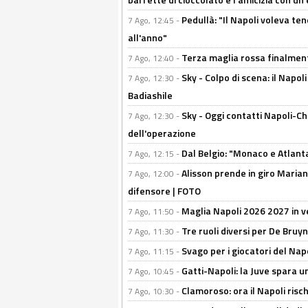
Pedullà: "Il Napoli voleva te
7 Ago, 12:45 -
all'anno"
Terza maglia rossa finalment
7 Ago, 12:40 -
Sky - Colpo di scena: il Napo
7 Ago, 12:30 -
Badiashile
Sky - Oggi contatti Napoli-Ch
7 Ago, 12:30 -
dell'operazione
Dal Belgio: "Monaco e Atlant
7 Ago, 12:15 -
Alisson prende in giro Marianu
7 Ago, 12:00 -
difensore | FOTO
Maglia Napoli 2026 2027 in ve
7 Ago, 11:50 -
Tre ruoli diversi per De Bru
7 Ago, 11:30 -
Svago per i giocatori del Nap
7 Ago, 11:15 -
Gatti-Napoli: la Juve spara 
7 Ago, 10:45 -
Clamoroso: ora il Napoli risch
7 Ago, 10:30 -