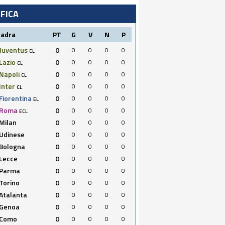
IFICA
uadra
PT
G
V
N
P
Juventus
0
0
0
0
0
CL
Lazio
0
0
0
0
0
CL
Napoli
0
0
0
0
0
CL
Inter
0
0
0
0
0
CL
Fiorentina
0
0
0
0
0
EL
Roma
0
0
0
0
0
ECL
Milan
0
0
0
0
0
Udinese
0
0
0
0
0
Bologna
0
0
0
0
0
Lecce
0
0
0
0
0
Parma
0
0
0
0
0
Torino
0
0
0
0
0
Atalanta
0
0
0
0
0
Genoa
0
0
0
0
0
Como
0
0
0
0
0