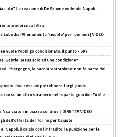
piaciuto". La reazione di De Bruyne vedendo Napoli-
 in tournée: cosa filtra
 Lobotka! Allenamento 'insolito' per i portieri | VIDEO
sea vuole l'obbligo condizionato, il punto - SKY
e, Gabriel Jesus solo ad una condizione"
redi: "Vergogna, la parola 'estorsione' non fa parte del
sposito: due cessioni potrebbero fargli posto
 corso su un altro straniero nel reparto guardie: Totè e
, 4 calciatori in piazza coi tifosi | DIRETTA VIDEO
gli dell'offerta del Torino per Cajuste
 Napoli: il calcio con l'infradito, la punizione per le
ex calciatore di Allegri | FOCUS