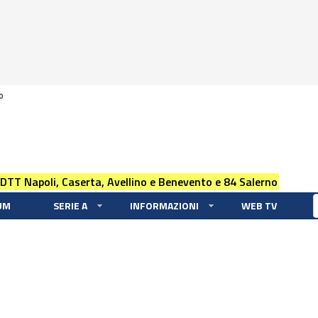
0
 DTT Napoli, Caserta, Avellino e Benevento e 84 Salerno
UM
SERIE A
INFORMAZIONI
WEB TV