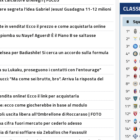
CLASS
nere segreta l'idea Gabriel Jesus! Guadagna 11-12 milioni
#
Sq
e in vendita! Ecco il prezzo e come acquistarla online
1º
li piomba su Nayef Aguerd! È il Piano B se saltasse
2º
3º
elsea per Badiashile! Si cerca un accordo sulla formula
4º
5º
6º
a su Lukaku, proseguono i contatti con l'entourage"
7º
cci: "Ma come sei brutto, bro". Arriva la risposta del
8º
9º
ndita online! Ecco il link per acquistarla
10º
yne: ecco come giocherebbe in base al modulo
11º
12º
oli: uscita libera all'Ombrellone di Roccaraso | FOTO
13º
una cifra fuori mercato per cederlo adesso
14º
ia di farsi soffiare sia Zeballos che Favasuli!
15º