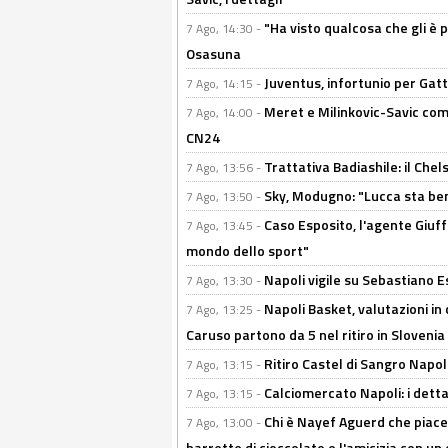
"Ha visto qualcosa che gli è 
7 Ago, 14:30 -
Osasuna
Juventus, infortunio per Gatti
7 Ago, 14:15 -
Meret e Milinkovic-Savic come
7 Ago, 14:00 -
CN24
Trattativa Badiashile: il Chel
7 Ago, 13:56 -
Sky, Modugno: "Lucca sta ben
7 Ago, 13:50 -
Caso Esposito, l'agente Giuff
7 Ago, 13:45 -
mondo dello sport"
Napoli vigile su Sebastiano E
7 Ago, 13:30 -
Napoli Basket, valutazioni in
7 Ago, 13:25 -
Caruso partono da 5 nel ritiro in Slovenia
Ritiro Castel di Sangro Napoli
7 Ago, 13:15 -
Calciomercato Napoli: i detta
7 Ago, 13:15 -
Chi è Nayef Aguerd che piace al
7 Ago, 13:00 -
barrette di cioccolato e l'amicizia con un 