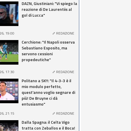
DAZN, Giustiniani: "Vi spiego la
reazione di De Laurentiis al
gol di Lucca"
26, 19:00
REDAZIONE
Cerchione: "Il Napoli osserva
Sebastiano Esposito, ma
servono cessioni
propedeutiche"
26, 17:30
REDAZIONE
Politano a SKY: "Il 4-3-3 è il
mio modulo perfetto,
quest'anno voglio segnare di
più! De Bruyne ci dà
entusiasmo"
26, 21:15
REDAZIONE
Dalla Spagna: il Celta Vigo
tratta con Zeballos e il Boca!