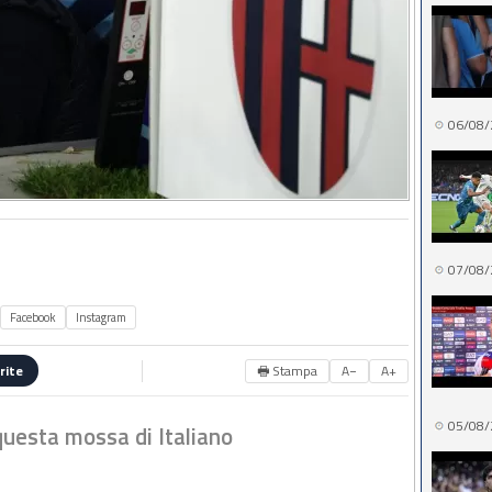
06/08/
07/08/
Facebook
Instagram
🖶 Stampa
A−
A+
rite
05/08/
uesta mossa di Italiano