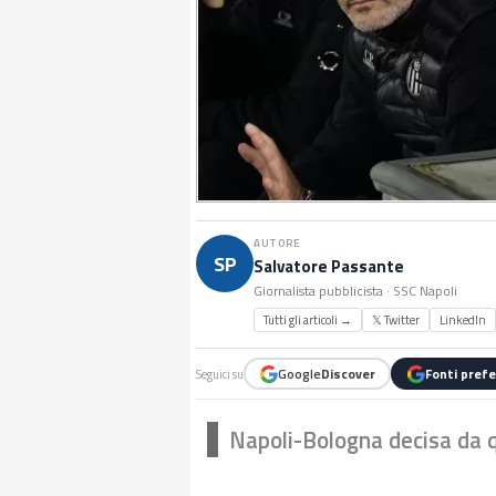
AUTORE
SP
Salvatore Passante
Giornalista pubblicista · SSC Napoli
Tutti gli articoli →
𝕏 Twitter
LinkedIn
Google
Discover
Fonti prefe
Seguici su
Napoli-Bologna decisa da q