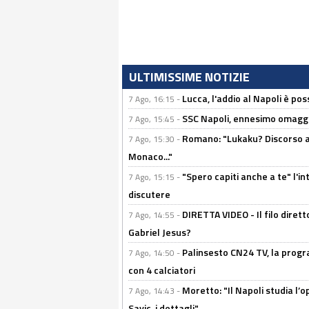
ULTIMISSIME NOTIZIE
Lucca, l'addio al Napoli è poss
7 Ago, 16:15 -
SSC Napoli, ennesimo omaggi
7 Ago, 15:45 -
Romano: "Lukaku? Discorso ap
7 Ago, 15:30 -
Monaco..."
"Spero capiti anche a te" l'i
7 Ago, 15:15 -
discutere
DIRETTA VIDEO - Il filo dirett
7 Ago, 14:55 -
Gabriel Jesus?
Palinsesto CN24 TV, la progr
7 Ago, 14:50 -
con 4 calciatori
Moretto: "Il Napoli studia l’o
7 Ago, 14:43 -
Savic, i dettagli"