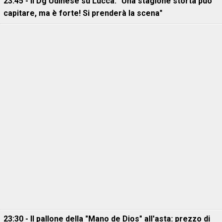
23:45 - Il Dg Udinese su Lucca: "Una stagione storta può
capitare, ma è forte! Si prenderà la scena"
23:30 - Il pallone della "Mano de Dios" all'asta: prezzo di