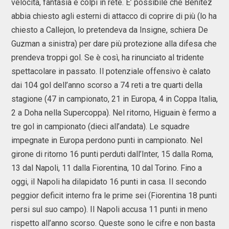
velocità, fantasia e colpi in rete. E’ possibile che Benitez
abbia chiesto agli esterni di attacco di coprire di più (lo ha
chiesto a Callejon, lo pretendeva da Insigne, schiera De
Guzman a sinistra) per dare più protezione alla difesa che
prendeva troppi gol. Se è così, ha rinunciato al tridente
spettacolare in passato. Il potenziale offensivo è calato
dai 104 gol dell’anno scorso a 74 reti a tre quarti della
stagione (47 in campionato, 21 in Europa, 4 in Coppa Italia,
2 a Doha nella Supercoppa). Nel ritorno, Higuain è fermo a
tre gol in campionato (dieci all’andata). Le squadre
impegnate in Europa perdono punti in campionato. Nel
girone di ritorno 16 punti perduti dall’Inter, 15 dalla Roma,
13 dal Napoli, 11 dalla Fiorentina, 10 dal Torino. Fino a
oggi, il Napoli ha dilapidato 16 punti in casa. Il secondo
peggior deficit interno fra le prime sei (Fiorentina 18 punti
persi sul suo campo). Il Napoli accusa 11 punti in meno
rispetto all’anno scorso. Queste sono le cifre e non basta