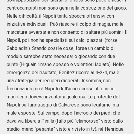
centrocampisti non sono geni nella costruzione del gioco.
Nelle difficoltà, il Napoli tenta sbocchi offensivi con
iniziative individuali. Può riuscire il colpo di magia, ma le
marcature avversarie non consento di saltare più uomini. Il
Napoli, poi, non ha specialisti sui calci piazzati (forse
Gabbiadini). Stando così le cose, forse un cambio di
modulo sarebbe stato necessario giocando con due
punte (Higuain rimane spesso e volentieri isolato). Nelle
emergenze del risultato, Benitez ricorre al 4-2-4, ma è
una strategia per recuperi disperati. Insomma, non
funzionando più il Napoli dell’anno scorso, il tecnico
madrileno doveva inventarsi qualcosa. Le proteste del
Napoli sull’arbitraggio di Calvarese sono legittime, ma
male esposte. Sul campo, dopo l’incrocio dei piedi che
dava via libera a Pinilla (fallo più “clamoroso” visto dallo
stadio, meno “pesante” visto e rivisto in tv), né Henrique,