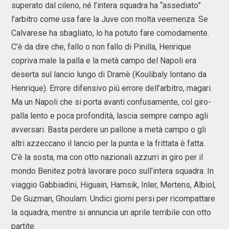
superato dal cileno, né l’intera squadra ha “assediato”
l’arbitro come usa fare la Juve con molta veemenza. Se
Calvarese ha sbagliato, lo ha potuto fare comodamente.
C’è da dire che, fallo o non fallo di Pinilla, Henrique
copriva male la palla e la metà campo del Napoli era
deserta sul lancio lungo di Dramè (Koulibaly lontano da
Henrique). Errore difensivo più errore dell’arbitro, magari.
Ma un Napoli che si porta avanti confusamente, col giro-
palla lento e poca profondità, lascia sempre campo agli
avversari. Basta perdere un pallone a metà campo o gli
altri azzeccano il lancio per la punta e la frittata è fatta.
C’è la sosta, ma con otto nazionali azzurri in giro per il
mondo Benitez potrà lavorare poco sull’intera squadra. In
viaggio Gabbiadini, Higuain, Hamsik, Inler, Mertens, Albiol,
De Guzman, Ghoulam. Undici giorni persi per ricompattare
la squadra, mentre si annuncia un aprile terribile con otto
partite.