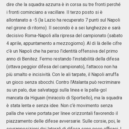
dire che la squadra azzurra è in corsa su tre fronti perché
i fronti cominciano a vacillare. Il terzo posto si è
allontanato a -5 (la Lazio ha recuperato 7 punti sul Napoli
nel girone di ritorno). Il secondo è a sei lunghezze e sarà
decisivo Roma-Napoli alla ripresa del campionato (sabato
4 aprile, appuntamento a mezzogiorno). Al di là delle cifre
c’è un Napoli che ha perso l’identità offensiva del primo
anno di Benitez. Fermo restando l’instabilità della difesa
(ottava peggior difesa del campionato), l’attacco non ha
più smalto e incisività. Con le ali tarpate, il Napoli arruffa
un gioco senza sbocchi. Contro l’Atalanta può recriminare
su un palo, due salvataggi sulla linea e la palla-gol
mancata da Higuain (miracolo di Sportiello), ma la squadra
è stata lenta e senza idee. Non c’è movimento senza
palla che viene portata per linee orizzontali favorendo il
piazzamento delle difese avversarie. Sulle corsie, poi, le
sovrapposizioni dei laterali di difesa sono poco efficaci. I