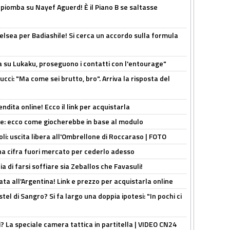
li piomba su Nayef Aguerd! È il Piano B se saltasse
elsea per Badiashile! Si cerca un accordo sulla formula
a su Lukaku, proseguono i contatti con l'entourage"
cci: "Ma come sei brutto, bro". Arriva la risposta del
ndita online! Ecco il link per acquistarla
yne: ecco come giocherebbe in base al modulo
oli: uscita libera all'Ombrellone di Roccaraso | FOTO
una cifra fuori mercato per cederlo adesso
ia di farsi soffiare sia Zeballos che Favasuli!
ta all'Argentina! Link e prezzo per acquistarla online
el di Sangro? Si fa largo una doppia ipotesi: "In pochi ci
ri? La speciale camera tattica in partitella | VIDEO CN24