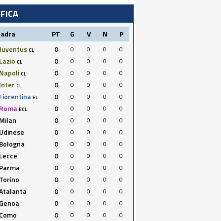
IFICA
uadra
PT
G
V
N
P
Juventus
0
0
0
0
0
CL
Lazio
0
0
0
0
0
CL
Napoli
0
0
0
0
0
CL
Inter
0
0
0
0
0
CL
Fiorentina
0
0
0
0
0
EL
Roma
0
0
0
0
0
ECL
Milan
0
0
0
0
0
Udinese
0
0
0
0
0
Bologna
0
0
0
0
0
Lecce
0
0
0
0
0
Parma
0
0
0
0
0
Torino
0
0
0
0
0
Atalanta
0
0
0
0
0
Genoa
0
0
0
0
0
Como
0
0
0
0
0