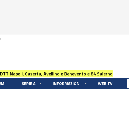
0
 DTT Napoli, Caserta, Avellino e Benevento e 84 Salerno
UM
SERIE A
INFORMAZIONI
WEB TV