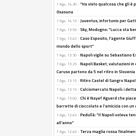
"Ha visto qualcosa che gli è 
7 Ago, 14:30 -
Osasuna
Juventus, infortunio per Gatti
7 Ago, 14:15 -
Sky, Modugno: "Lucca sta ben
7 Ago, 13:50 -
Caso Esposito, l'agente Giuff
7 Ago, 13:45 -
mondo dello sport"
Napoli vigile su Sebastiano E
7 Ago, 13:30 -
Napoli Basket, valutazioni in
7 Ago, 13:25 -
Caruso partono da 5 nel ritiro in Slovenia
Ritiro Castel di Sangro Napoli
7 Ago, 13:15 -
Calciomercato Napoli: i detta
7 Ago, 13:15 -
Chi è Nayef Aguerd che piace al
7 Ago, 13:00 -
barrette di cioccolato e l'amicizia con un 
Pedullà: "Il Napoli voleva te
7 Ago, 12:45 -
all'anno"
Terza maglia rossa finalment
7 Ago, 12:40 -