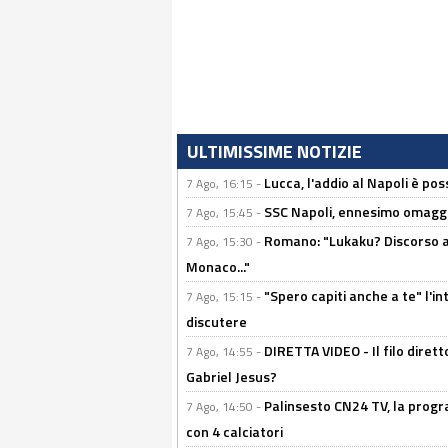
ULTIMISSIME NOTIZIE
Lucca, l'addio al Napoli è poss
7 Ago, 16:15 -
SSC Napoli, ennesimo omaggi
7 Ago, 15:45 -
Romano: "Lukaku? Discorso ap
7 Ago, 15:30 -
Monaco..."
"Spero capiti anche a te" l'i
7 Ago, 15:15 -
discutere
DIRETTA VIDEO - Il filo dirett
7 Ago, 14:55 -
Gabriel Jesus?
Palinsesto CN24 TV, la progr
7 Ago, 14:50 -
con 4 calciatori