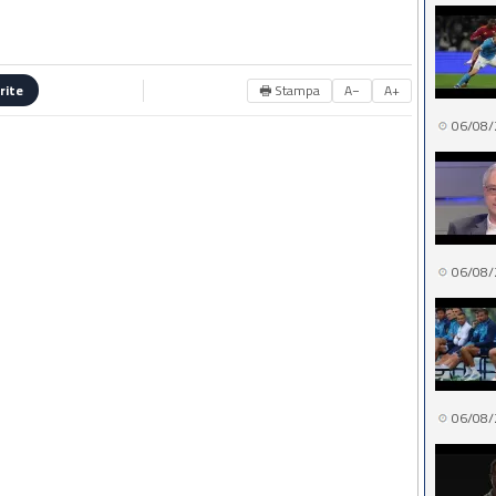
🖶 Stampa
A−
A+
rite
06/08/
06/08/
06/08/