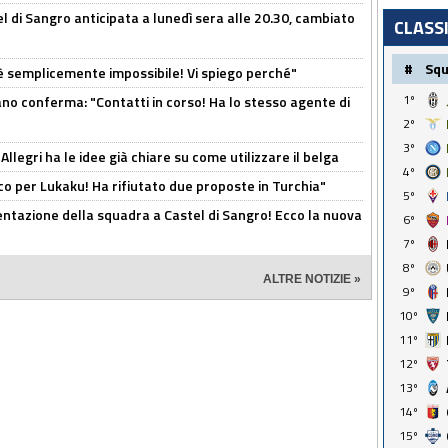
 di Sangro anticipata a lunedì sera alle 20.30, cambiato
CLASS
#
Sq
è semplicemente impossibile! Vi spiego perché"
1º
ano conferma: "Contatti in corso! Ha lo stesso agente di
2º
3º
 Allegri ha le idee già chiare su come utilizzare il belga
4º
o per Lukaku! Ha rifiutato due proposte in Turchia"
5º
entazione della squadra a Castel di Sangro! Ecco la nuova
6º
7º
8º
ALTRE NOTIZIE »
9º
10º
11º
12º
13º
14º
15º