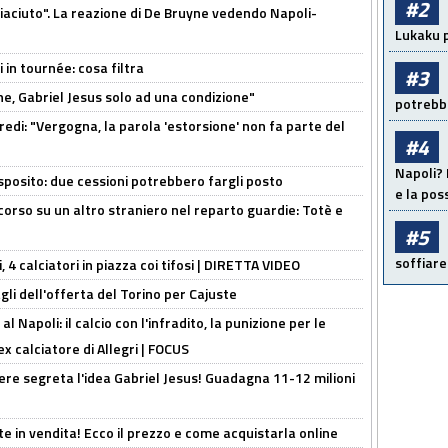
#2
piaciuto". La reazione di De Bruyne vedendo Napoli-
Lukaku p
 in tournée: cosa filtra
#3
e, Gabriel Jesus solo ad una condizione"
potrebbe
redi: "Vergogna, la parola 'estorsione' non fa parte del
#4
Napoli? 
sposito: due cessioni potrebbero fargli posto
e la pos
 corso su un altro straniero nel reparto guardie: Totè e
#5
soffiare
, 4 calciatori in piazza coi tifosi | DIRETTA VIDEO
gli dell'offerta del Torino per Cajuste
 Napoli: il calcio con l'infradito, la punizione per le
ex calciatore di Allegri | FOCUS
nere segreta l'idea Gabriel Jesus! Guadagna 11-12 milioni
e in vendita! Ecco il prezzo e come acquistarla online