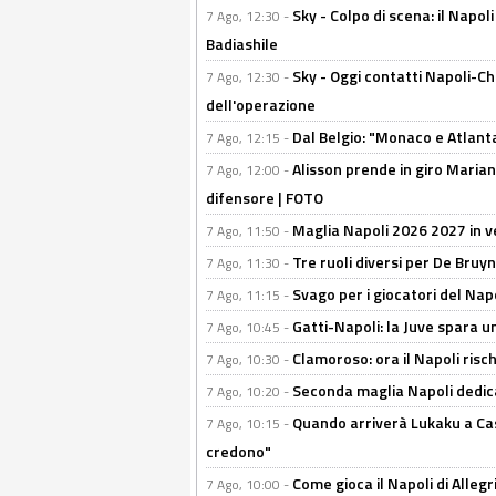
Sky - Colpo di scena: il Napo
7 Ago, 12:30 -
Badiashile
Sky - Oggi contatti Napoli-Ch
7 Ago, 12:30 -
dell'operazione
Dal Belgio: "Monaco e Atlant
7 Ago, 12:15 -
Alisson prende in giro Marianu
7 Ago, 12:00 -
difensore | FOTO
Maglia Napoli 2026 2027 in ve
7 Ago, 11:50 -
Tre ruoli diversi per De Bru
7 Ago, 11:30 -
Svago per i giocatori del Nap
7 Ago, 11:15 -
Gatti-Napoli: la Juve spara 
7 Ago, 10:45 -
Clamoroso: ora il Napoli risch
7 Ago, 10:30 -
Seconda maglia Napoli dedica
7 Ago, 10:20 -
Quando arriverà Lukaku a Cast
7 Ago, 10:15 -
credono"
Come gioca il Napoli di Alleg
7 Ago, 10:00 -