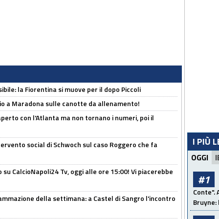
ibile: la Fiorentina si muove per il dopo Piccoli
o a Maradona sulle canotte da allenamento!
erto con l'Atlanta ma non tornano i numeri, poi il
I PIÙ 
ntervento social di Schwoch sul caso Roggero che fa
OGGI
I
o su CalcioNapoli24 Tv, oggi alle ore 15:00! Vi piacerebbe
#1
Conte". 
ammazione della settimana: a Castel di Sangro l'incontro
Bruyne: 