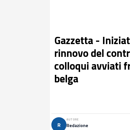
Gazzetta - Iniziat
rinnovo del cont
colloqui avviati f
belga
AUTORE
R
Redazione