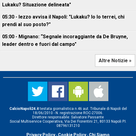
Lukaku? Situazione delineata"
05:30 - Iezzo avvisa il Napoli: "Lukaku? Io lo terrei, chi
prendi al suo posto?"
05:00 - Mignano: “Segnale incoraggiante da De Bruyne,
leader dentro e fuori dal campo"
Altre Notizie »
CalcioNapoli24.it
testata giornalistica n.46 aut. Tribunale di Napoli del
18/06/2010 - N. registrazione ROC-27006.
Direttore responsabile: Salvatore Passante
Social Multiservice Cooperativa, Via Dei Fiorentini 21, 80133 Napoli P.I.
08796131210
Privacy Policy
Cookie Policy
Chi Siamo
-
-