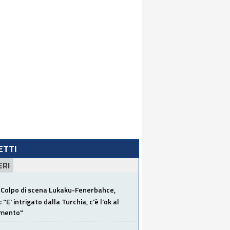
LETTI
ERI
Colpo di scena Lukaku-Fenerbahce,
"E' intrigato dalla Turchia, c'è l'ok al
imento"