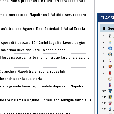
inita! Non si presenterà in ritiro, ieri sera accelerata
no di mercato del Napoli non è fattibile: servirebbero
CLASS
#
Sq
un'altra idea: Aguerd-Real Sociedad, è fatta! Ecco la
1º
spera di incassare 10-12mln! Legali al lavoro da giorni
2º
3º
s, ma prima deve risolvere un doppio nodo
4º
l Jesus nasce dal fatto che non si può fare una stagione
5º
6º
 anche il Napoli tra gli scenari possibili
7º
orentina per la sua storia"
8º
9º
sta la grande favorita, poi subito dopo vedo Napoli e
10º
11º
iocare insieme a Hojlund. Il brasiliano somiglia tanto a De
12º
13º
'è un doppio incastro che può cambiare tutto