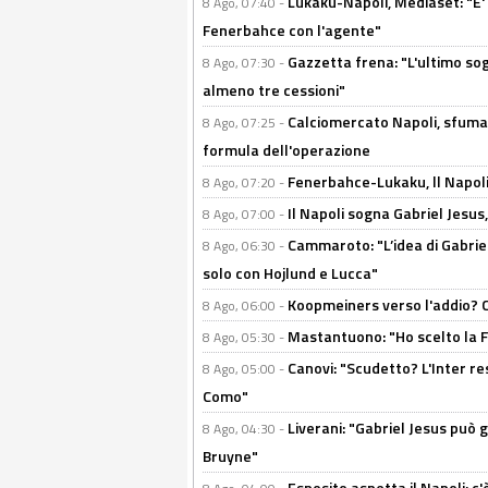
Lukaku-Napoli, Mediaset: "E' f
8 Ago, 07:40 -
Fenerbahce con l'agente"
Gazzetta frena: "L'ultimo sog
8 Ago, 07:30 -
almeno tre cessioni"
Calciomercato Napoli, sfuma 
8 Ago, 07:25 -
formula dell'operazione
Fenerbahce-Lukaku, ll Napoli 
8 Ago, 07:20 -
Il Napoli sogna Gabriel Jesu
8 Ago, 07:00 -
Cammaroto: "L’idea di Gabrie
8 Ago, 06:30 -
solo con Hojlund e Lucca"
Koopmeiners verso l'addio? C'è
8 Ago, 06:00 -
Mastantuono: "Ho scelto la Fi
8 Ago, 05:30 -
Canovi: "Scudetto? L'Inter re
8 Ago, 05:00 -
Como"
Liverani: "Gabriel Jesus può g
8 Ago, 04:30 -
Bruyne"
Esposito aspetta il Napoli: c