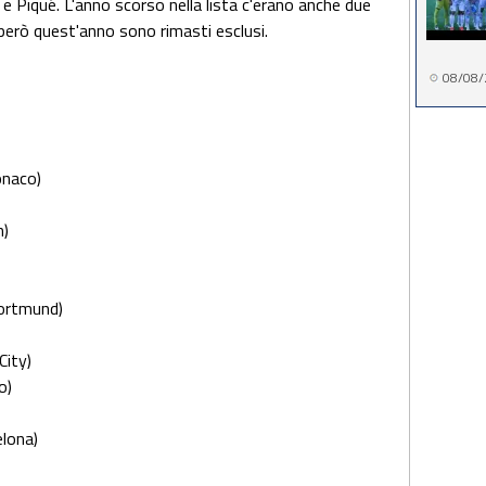
 e Piqué. L'anno scorso nella lista c'erano anche due
he però quest'anno sono rimasti esclusi.
08/08/
onaco)
n)
)
Dortmund)
City)
co)
elona)