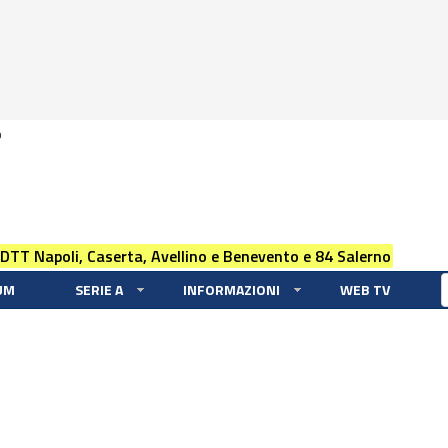
0
 DTT Napoli, Caserta, Avellino e Benevento e 84 Salerno
UM
SERIE A
INFORMAZIONI
WEB TV