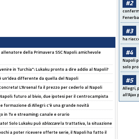
#2
conferma
Fenerb
#3
ha riacce
#4
 allenatore della Primavera SSC Napoli: amichevole
Napoli p
solo pr
venire in Turchia": Lukaku pronto a dire addio al Napoli?
'è un'idea differente da quella del Napoli
#5
oncreta! L'Arsenal fa il prezzo per cederlo al Napoli
Allegri,
all'Ajax
Napoli: futuro al bivio, due ipotesi per il centrocampista
le formazione di Allegri: c'è una grande novità
o in Tv e streaming: canale e orario
cato! Solo Lukaku può
sbloccare
la trattativa, la situazione
ochi a poter ricevere offerte serie, il Napoli ha fatto il