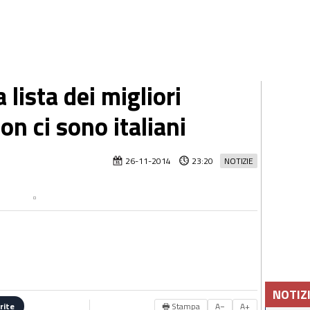
a lista dei migliori
on ci sono italiani
26-11-2014
23:20
NOTIZIE
NOTIZ
🖶 Stampa
A−
A+
rite