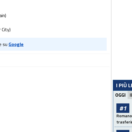
ain)
 City)
e su
Google
I PIÙ 
OGGI
I
#1
Romano: 
trasfer