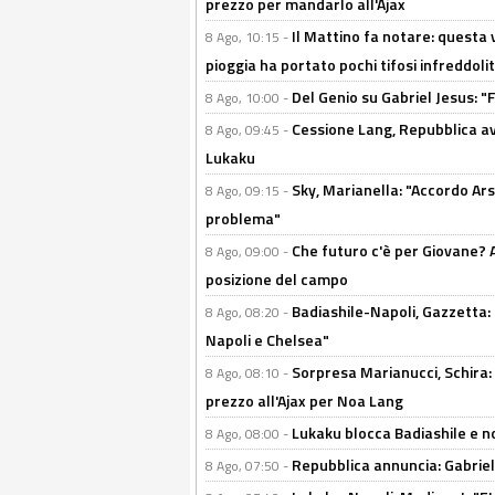
prezzo per mandarlo all'Ajax
Il Mattino fa notare: questa v
8 Ago, 10:15 -
pioggia ha portato pochi tifosi infreddolit
Del Genio su Gabriel Jesus: "F
8 Ago, 10:00 -
Cessione Lang, Repubblica avv
8 Ago, 09:45 -
Lukaku
Sky, Marianella: "Accordo Ars
8 Ago, 09:15 -
problema"
Che futuro c'è per Giovane? Al
8 Ago, 09:00 -
posizione del campo
Badiashile-Napoli, Gazzetta: 
8 Ago, 08:20 -
Napoli e Chelsea"
Sorpresa Marianucci, Schira: "
8 Ago, 08:10 -
prezzo all'Ajax per Noa Lang
Lukaku blocca Badiashile e no
8 Ago, 08:00 -
Repubblica annuncia: Gabriel 
8 Ago, 07:50 -