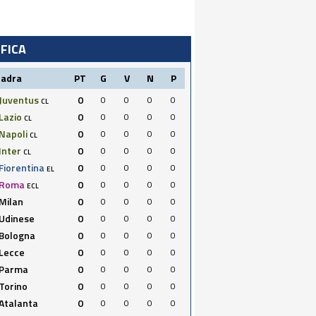
IFICA
uadra
PT
G
V
N
P
Juventus
0
0
0
0
0
CL
Lazio
0
0
0
0
0
CL
Napoli
0
0
0
0
0
CL
Inter
0
0
0
0
0
CL
Fiorentina
0
0
0
0
0
EL
Roma
0
0
0
0
0
ECL
Milan
0
0
0
0
0
Udinese
0
0
0
0
0
Bologna
0
0
0
0
0
Lecce
0
0
0
0
0
Parma
0
0
0
0
0
Torino
0
0
0
0
0
Atalanta
0
0
0
0
0