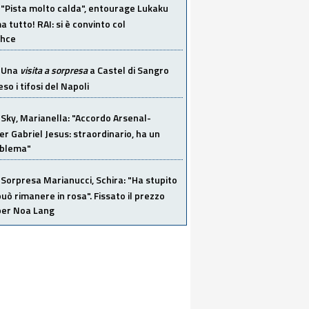
"Pista molto calda", entourage Lukaku
 tutto! RAI: si è convinto col
ahce
Una
visita a sorpresa
a Castel di Sangro
so i tifosi del Napoli
Sky, Marianella: "Accordo Arsenal-
er Gabriel Jesus: straordinario, ha un
oblema"
Sorpresa Marianucci, Schira: "Ha stupito
 può rimanere in rosa". Fissato il prezzo
 per Noa Lang