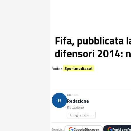
Fifa, pubblicata l
difensori 2014: n
Sportmediaset
fonte :
AUTORE
R
Redazione
Redazione
Tutti gli articoli →
Google
Discover
Fonti prefe
Seguici su