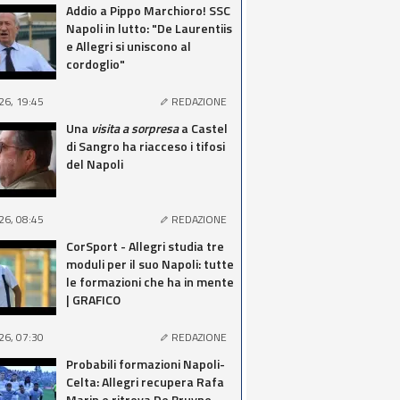
Addio a Pippo Marchioro! SSC
Napoli in lutto: "De Laurentiis
e Allegri si uniscono al
cordoglio"
26, 19:45
REDAZIONE
Una
visita a sorpresa
a Castel
di Sangro ha riacceso i tifosi
del Napoli
26, 08:45
REDAZIONE
CorSport - Allegri studia tre
moduli per il suo Napoli: tutte
le formazioni che ha in mente
| GRAFICO
26, 07:30
REDAZIONE
Probabili formazioni Napoli-
Celta: Allegri recupera Rafa
Marin e ritrova De Bruyne,