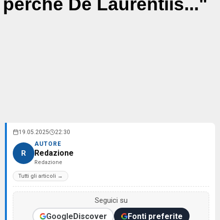
perchè De Laurentiis..."
19.05.2025
22:30
AUTORE
Redazione
R
Redazione
Tutti gli articoli →
Seguici su
Google
Discover
Fonti preferite