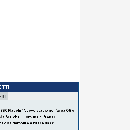
LETTI
ERI
SSC Napoli: "Nuovo stadio nell'area Q8 o
i tifosi che il Comune ci frena!
a? Da demolire e rifare da 0"