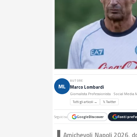
AUTORE
ML
Marco Lombardi
Giornalista Professionista · Social Media
Tutti gli articoli →
𝕏 Twitter
Google
Discover
Fonti prefe
Seguici su
Amichevoli Napoli 2026, do