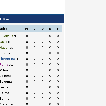
IFICA
uadra
PT
G
V
N
P
Juventus
0
0
0
0
0
CL
Lazio
0
0
0
0
0
CL
Napoli
0
0
0
0
0
CL
Inter
0
0
0
0
0
CL
Fiorentina
0
0
0
0
0
EL
Roma
0
0
0
0
0
ECL
Milan
0
0
0
0
0
Udinese
0
0
0
0
0
Bologna
0
0
0
0
0
Lecce
0
0
0
0
0
Parma
0
0
0
0
0
Torino
0
0
0
0
0
Atalanta
0
0
0
0
0