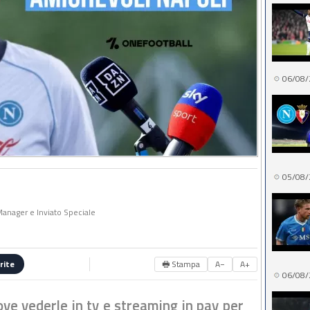
06/08/
05/08/
 Manager e Inviato Speciale
🖶 Stampa
A−
A+
rite
06/08/
ve vederle in tv e streaming in pay per