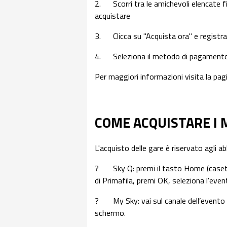
2. Scorri tra le amichevoli elencate fi
acquistare
3. Clicca su "Acquista ora" e registrati
4. Seleziona il metodo di pagamento 
Per maggiori informazioni visita la pa
COME ACQUISTARE I 
L'acquisto delle gare è riservato agli a
? Sky Q: premi il tasto Home (casetta
di Primafila, premi OK, seleziona l'even
? My Sky: vai sul canale dell’evento (
schermo.