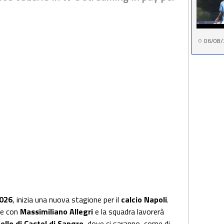
06/08/
2026
, inizia una nuova stagione per il
calcio Napoli
.
rte con
Massimiliano Allegri
e la squadra lavorerà
uello di Castel di Sangro
, dove ci saranno, come di