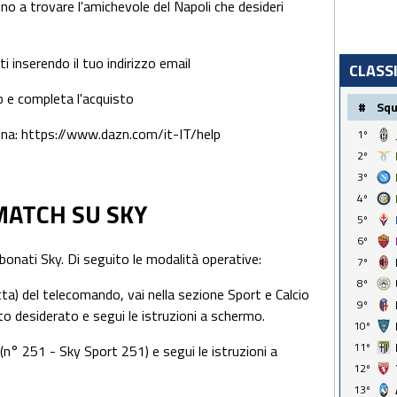
no a trovare l'amichevole del Napoli che desideri
 inserendo il tuo indirizzo email
CLASS
e completa l'acquisto
#
Sq
gina: https://www.dazn.com/it-IT/help
1º
2º
3º
4º
MATCH SU SKY
5º
6º
bbonati Sky. Di seguito le modalità operative:
7º
8º
) del telecomando, vai nella sezione Sport e Calcio
9º
to desiderato e segui le istruzioni a schermo.
10º
11º
n° 251 - Sky Sport 251) e segui le istruzioni a
12º
13º