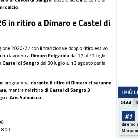
li calcio
.
 in ritiro a Dimaro e Castel di
agione 2026-27 con il tradizionale doppio ritiro estivo
urra lavorerà a
Dimaro Folgarida
dal 17 al 27 luglio,
 a
Castel di Sangro
dal 30 luglio al 13 agosto per la
 in programma:
durante il
ritiro di Dimaro ci saranno
ese
, mentre nel
ritiro di Castel di Sangro 3
I PIÙ 
igo
e
Aris Salonicco
.
OGGI
I
#1
00
diremo a
18:00
Maradon