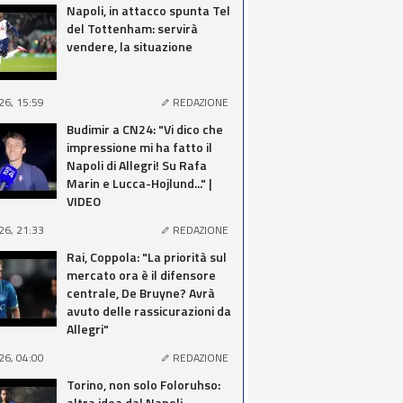
Napoli, in attacco spunta Tel
del Tottenham: servirà
vendere, la situazione
26, 15:59
REDAZIONE
Budimir a CN24: "Vi dico che
impressione mi ha fatto il
Napoli di Allegri! Su Rafa
Marin e Lucca-Hojlund..." |
VIDEO
26, 21:33
REDAZIONE
Rai, Coppola: "La priorità sul
mercato ora è il difensore
centrale, De Bruyne? Avrà
avuto delle rassicurazioni da
Allegri"
26, 04:00
REDAZIONE
Torino, non solo Foloruhso:
altra idea dal Napoli