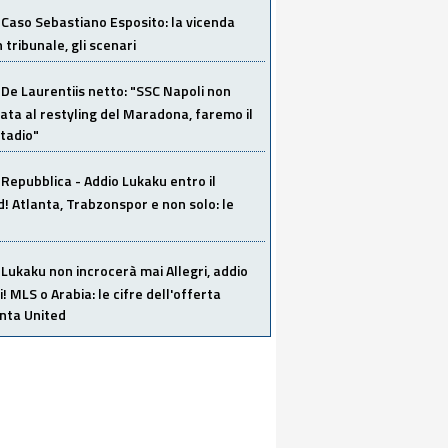
Caso Sebastiano Esposito: la vicenda
n tribunale, gli scenari
De Laurentiis netto: "SSC Napoli non
ata al restyling del Maradona, faremo il
tadio"
Repubblica - Addio Lukaku entro il
 Atlanta, Trabzonspor e non solo: le
Lukaku non incrocerà mai Allegri, addio
i! MLS o Arabia: le cifre dell'offerta
anta United