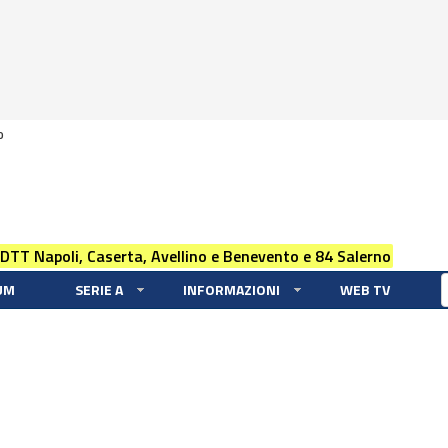
0
 DTT Napoli, Caserta, Avellino e Benevento e 84 Salerno
UM
SERIE A
INFORMAZIONI
WEB TV