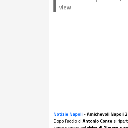
view
Notizie Napoli
-
Amichevoli Napoli 
Dopo l'addio di
Antonio Conte
si ripa
come sempre nel
ritiro di Dimaro e q