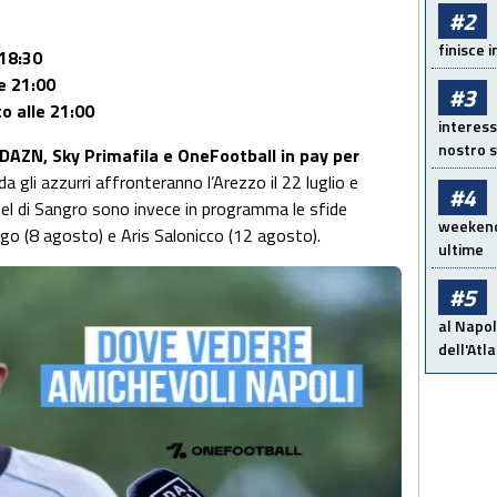
#2
finisce i
18:30
e 21:00
#3
to alle 21:00
interess
nostro s
 DAZN, Sky Primafila e OneFootball in pay per
ida gli azzurri affronteranno l’Arezzo il 22 luglio e
#4
Castel di Sangro sono invece in programma le sfide
weekend!
go (8 agosto) e Aris Salonicco (12 agosto).
ultime
#5
al Napol
dell'Atl