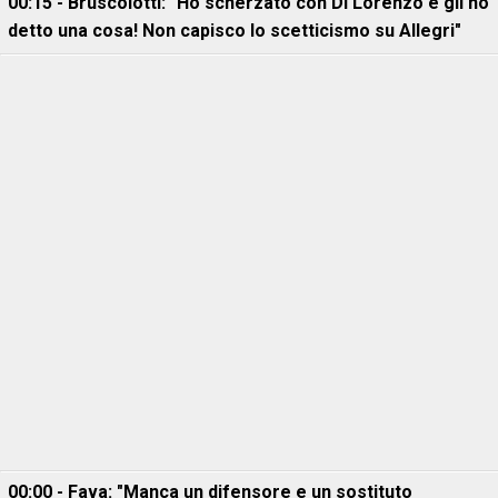
00:15 - Bruscolotti: "Ho scherzato con Di Lorenzo e gli ho
detto una cosa! Non capisco lo scetticismo su Allegri"
00:00 - Fava: "Manca un difensore e un sostituto