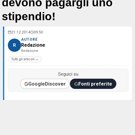
devono pagargli uno
stipendio!
21.12.2014
09:50
AUTORE
Redazione
R
Redazione
Tutti gli articoli →
Seguici su
Google
Discover
Fonti preferite