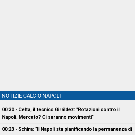
NOTIZIE CALCIO NAPOLI
00:30 - Celta, il tecnico Giráldez: "Rotazioni contro il
Napoli. Mercato? Ci saranno movimenti"
00:23 - Schira: "Il Napoli sta pianificando la permanenza di