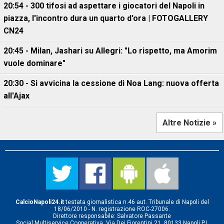
20:54 - 300 tifosi ad aspettare i giocatori del Napoli in
piazza, l'incontro dura un quarto d'ora | FOTOGALLERY
CN24
20:45 - Milan, Jashari su Allegri: "Lo rispetto, ma Amorim
vuole dominare"
20:30 - Si avvicina la cessione di Noa Lang: nuova offerta
all'Ajax
Altre Notizie »
CalcioNapoli24.it
testata giornalistica n.46 aut. Tribunale di Napoli del
18/06/2010 - N. registrazione ROC-27006.
Direttore responsabile: Salvatore Passante
Social Multiservice Cooperativa, Via Dei Fiorentini 21, 80133 Napoli P.I.