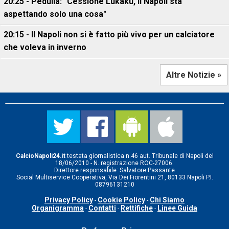
20:25 - Pedullà: "Cessione Lukaku, il Napoli sta
aspettando solo una cosa"
20:15 - Il Napoli non si è fatto più vivo per un calciatore
che voleva in inverno
Altre Notizie »
CalcioNapoli24.it
testata giornalistica n.46 aut. Tribunale di Napoli del
18/06/2010 - N. registrazione ROC-27006.
Direttore responsabile: Salvatore Passante
Social Multiservice Cooperativa, Via Dei Fiorentini 21, 80133 Napoli P.I.
08796131210
Privacy Policy
Cookie Policy
Chi Siamo
-
-
Organigramma
Contatti
Rettifiche
Linee Guida
-
-
-