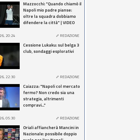
Mazzocchi: "Quando chiamò il
Napoli mio padre pianse:
oltre la squadra dobbiamo
difendere la città" | VIDEO
26, 20:24
REDAZIONE
Cessione Lukaku: sul belga 3
club, sondaggi esplorativi
26, 22:30
REDAZIONE
Caiazza: "Napoli col mercato
fermo? Non credo sia una
strategia, altrimenti
compravi..."
26, 05:30
REDAZIONE
Oriali affiancherà Mancini in
Nazionale: possibile doppio
ruolo per l'ex Napoli