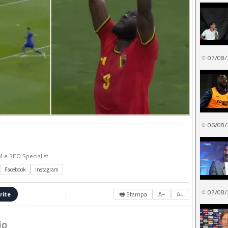
07/08/
06/08/
MM e SEO Specialist
Facebook
Instagram
07/08/
🖶 Stampa
A−
A+
rite
io