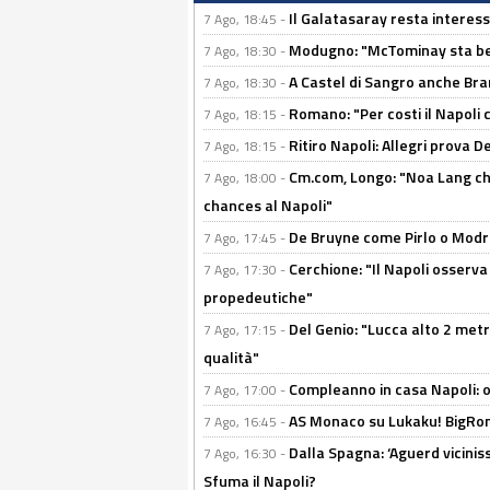
Il Galatasaray resta interes
7 Ago, 18:45 -
Modugno: "McTominay sta ben
7 Ago, 18:30 -
A Castel di Sangro anche Bran
7 Ago, 18:30 -
Romano: "Per costi il Napoli 
7 Ago, 18:15 -
Ritiro Napoli: Allegri prova 
7 Ago, 18:15 -
Cm.com, Longo: "Noa Lang chiu
7 Ago, 18:00 -
chances al Napoli"
De Bruyne come Pirlo o Modric
7 Ago, 17:45 -
Cerchione: "Il Napoli osserv
7 Ago, 17:30 -
propedeutiche"
Del Genio: "Lucca alto 2 metri
7 Ago, 17:15 -
qualità"
Compleanno in casa Napoli: o
7 Ago, 17:00 -
AS Monaco su Lukaku! BigRom
7 Ago, 16:45 -
Dalla Spagna: ‘Aguerd viciniss
7 Ago, 16:30 -
Sfuma il Napoli?