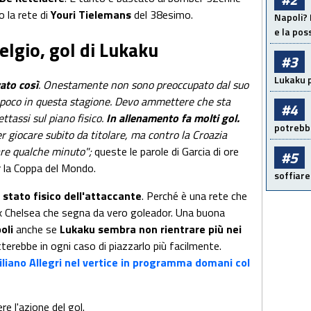
o la rete di
Youri Tielemans
del 38esimo.
Napoli? 
e la pos
lgio, gol di Lukaku
#3
Lukaku p
ato così
. Onestamente non sono preoccupato dal suo
o poco in questa stagione. Devo ammettere che sta
#4
tassi sul piano fisico.
In allenamento fa molti gol.
potrebbe
giocare subito da titolare, ma contro la Croazia
are qualche minuto";
queste le parole di Garcia di ore
#5
er la Coppa del Mondo.
soffiare
 stato fisico dell'attaccante
. Perché è una rete che
x Chelsea che segna da vero goleador. Una buona
oli
anche se
Lukaku sembra non rientrare più nei
tterebbe in ogni caso di piazzarlo più facilmente.
liano Allegri nel vertice in programma domani col
re l'azione del gol.