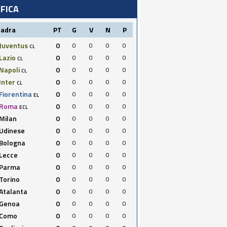
IFICA
uadra
PT
G
V
N
P
Juventus
0
0
0
0
0
CL
Lazio
0
0
0
0
0
CL
Napoli
0
0
0
0
0
CL
Inter
0
0
0
0
0
CL
Fiorentina
0
0
0
0
0
EL
Roma
0
0
0
0
0
ECL
Milan
0
0
0
0
0
Udinese
0
0
0
0
0
Bologna
0
0
0
0
0
Lecce
0
0
0
0
0
Parma
0
0
0
0
0
Torino
0
0
0
0
0
Atalanta
0
0
0
0
0
Genoa
0
0
0
0
0
Como
0
0
0
0
0