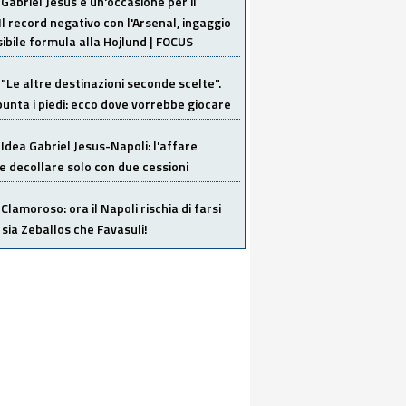
Gabriel Jesus è un'occasione per il
Il record negativo con l'Arsenal, ingaggio
sibile formula alla Hojlund | FOCUS
"Le altre destinazioni seconde scelte".
unta i piedi: ecco dove vorrebbe giocare
Idea Gabriel Jesus-Napoli: l'affare
 decollare solo con due cessioni
Clamoroso: ora il Napoli rischia di farsi
 sia Zeballos che Favasuli!