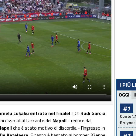
I PIÙ 
OGGI
I
#1
omelu Lukaku entrato nel finale!
Il Ct
Rudi Garcia
Conte". 
oncesso all'attaccante del
Napoli
- reduce dal
Bruyne: 
Napoli
che è stato motivo di discordia - l'ingresso in
#2
 De Ketelaere
. E tanto è bastato al bomber 32enne