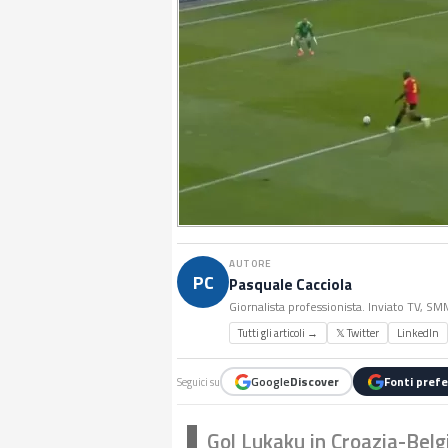
AUTORE
PC
Pasquale Cacciola
Giornalista professionista. Inviato TV, S
Tutti gli articoli →
𝕏 Twitter
LinkedIn
Google
Discover
Fonti prefe
Seguici su
Gol Lukaku in Croazia-Belg