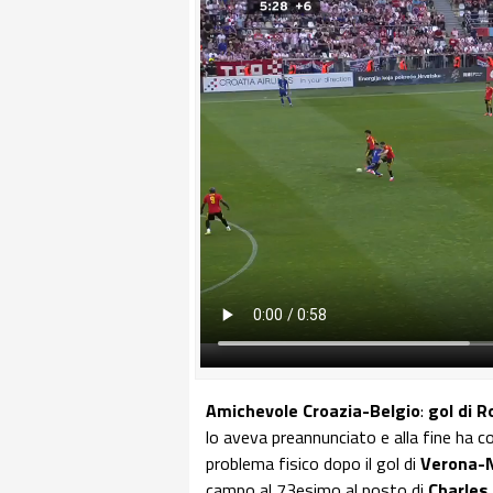
Amichevole Croazia-Belgio
:
gol di R
lo aveva preannunciato e alla fine ha c
problema fisico dopo il gol di
Verona-
campo al 73esimo al posto di
Charles