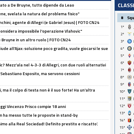
CLASS
sato a De Bruyne, tutto dipende da Leao
e, svelata la natura del problema fisico"
#
Sq
chini, agente di Allegri (e Gabriel Jesus) | FOTO CN24
1º
considera impossibile l'operazione Vlahovic"
2º
De Bruyne in un altro ruolo | FOTO CN24
3º
de all'Ajax: soluzione poco gradita, vuole giocarsi le sue
4º
5º
6º
? Mezz'ala nel 4-3-3 di Allegri, con due ruoli alternativi
7º
a Sebastiano Esposito, ma servono cessioni
8º
9º
, ma il colpo di testa non è il suo forte! Ha un'altra
10º
11º
12º
ggi Vincenzo Prisco compie 18 anni
13º
 ha messo tutte le proposte in stand-by
14º
imo alla Real Sociedad! Definito prestito e riscatto’.
15º