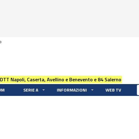
0
 DTT Napoli, Caserta, Avellino e Benevento e 84 Salerno
UM
SERIE A
INFORMAZIONI
WEB TV