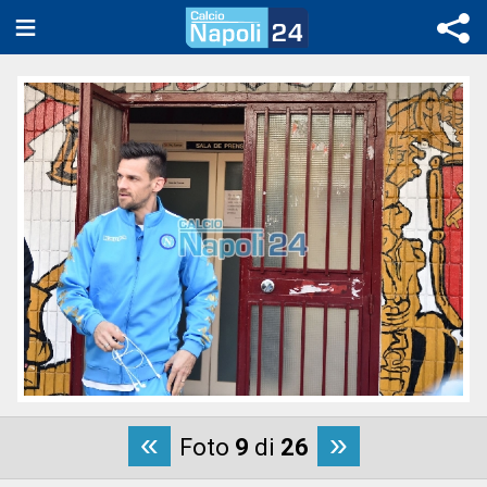
«
»
Foto
9
di
26