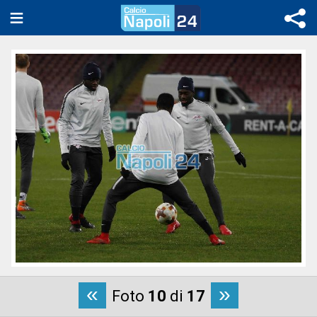
«
»
Foto
10
di
17